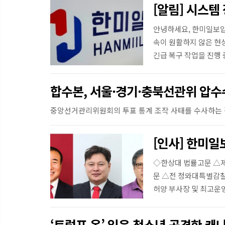
[알림] 시스템
안녕하세요, 한미일보입
속이 원활하지 않은 현
긴급 복구 작업을 진행 
합수본, 서울·경기·충북선관위 압수
[인사] 한미일
◇한상대 법률고문 △
문 △전 청와대특별감찰
허양 부사장 및 최고운
ROTC총동문회장 ...
‘트럼프 옷’ 입은 청소년 공격한 캐