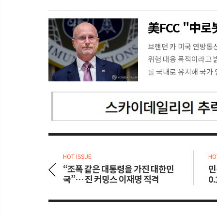
美FCC "中로
브랜던 카 미국 연방통신
위험 대응 목적이라고 
를 국내로 유치해 국가
년...
HOT ISSUE
HO
문학상 수상
“조폭 같은 대통령을 가진 대한민
민
조는 배재
국”… 진 커밍스 이재명 직격
0
못한 것
니