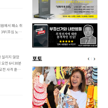
법원에서 패소 취
3부(주심 노경
가 실리지 않았
포토
 오전 6시30분
오전 사격 훈련