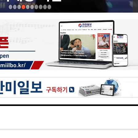
미국
트럼프 "이란전쟁
막대한 규모 탄약 
도널드 트럼프 미국 대통
란 전쟁이 곧 끝날 것이
령은 이날 백악관 행정
과 문답하다가 유가 하
날들이 곧 다시 올 것이
말이다. 그리고 나는 곧 
사건
다. 오래 갈 수 없다고 
‘트럼프 옷’ 입은
통령은 "...
다인 추방
지난달 "트럼프"와 "IC
을 입은 10대 청소년들
캐나다 여성 케이틀린 트레
Tracey,33)가 본국