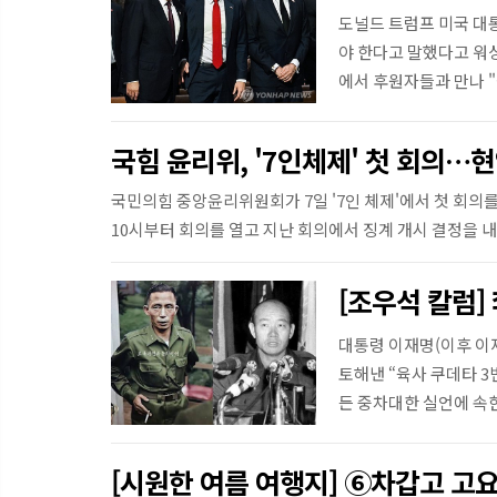
도널드 트럼프 미국 대
야 한다고 말했다고 워
에서 후원자들과 만나 
다.WP는 이 ...
국힘 윤리위, '7인체제' 첫 회의…
국민의힘 중앙윤리위원회가 7일 '7인 체제'에서 첫 회의
10시부터 회의를 열고 지난 회의에서 징계 개시 결정을 
를 겸한 이번 회의에서 각 징...
[조우석 칼럼]
대통령 이재명(이후 이
토해낸 “육사 쿠데타 
든 중차대한 실언에 속한
[시원한 여름 여행지] ⑥차갑고 고