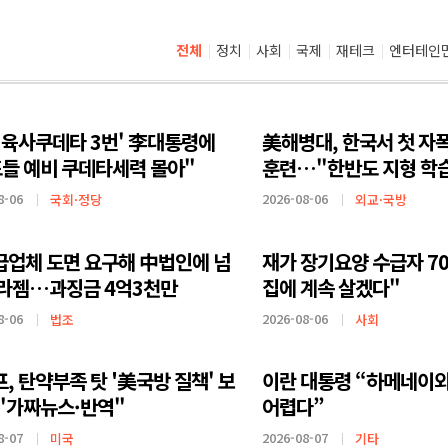
전체
정치
사회
국제
재테크
엔터테인
'육사쿠데타 3번' 李대통령에
美해병대, 한국서 첫 자
들 예비 쿠데타세력 몰아"
훈련…"한반도 지형 학
8-06
2026-08-06
국회·정당
외교·국방
급업체 도면 요구해 中법인에 넘
재가 장기요양 수급자 7
세라젬…과징금 4억3천만
집에 계속 살겠다"
8-06
2026-08-06
법조
사회
, 탄약부족 탓 '美국방 질책' 보
이란 대통령 “하메네이
"가짜뉴스·반역"
어렵다”
8-07
2026-08-07
미국
기타