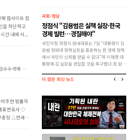
틀린 E. 트레이시는 지난
실증적 바탕과 역사 윤리라는 객관적 기준 위에
원 문서
트 비치 산책로에서 4명
서 올바르게 이해하고 해석해야 한다. 객관적 기
7월 3
국회·정당
법조
휴대폰으로 그들을 촬영
준을 이탈할 때, 역사는 과학이 아닌 정치적 권
의 소녀
인해 웹사이트 접
 판결 뒤집혀…대
정점식 "김용범은 실책 실장·한국
'尹 
..
력의 도...
했다.혐
원인을 차단하고
기록관 이관"
경제 빌런…경질해야"
법 "
간 내에 서...
석열 전 대통령의 영화관
국민의힘 정점식 원내대표는 7일 "대통령이 김
시민단체
동비 등 내역을 공개하
용범 청와대 정책실장을 중용하는 한 경제 정책
람비와 
서 이겼으나 대법원에서
에서 국민의 신뢰를 얻을 수 없다"며 이재명 대
라며 소
탄핵과 조기 대선을 거치
통령에 김 실장을 경질할 것을 촉구했다.정 원내
패소 취
중앙선거관리위원회의 투표 통계 조작 사태를 수사하는 검경 합동수사본부가 통계 조작이 의심되는 서울·경기 지역에 대한 추가 압수수색에 나섰다.국민참정권 침해 진상규명을 위한 검경 합동수사본부(본부장 김태훈 서울중앙지검 3차장검사)는 7일 "중앙선거관리위원회, 서울시·경기도·충청북도 선거관리위원회, 김포시&m...
대통령기록관으로 넘어갔
대표는 이날 페이스북 글에서 "김 실장은 단일
며 해당
조계에 따르면 대법원 3
종목 레버리지 상장지수펀드(ETF) 도입을 밀어
다는 이
더 많은 최신 뉴스
는 지난 6월 한국납세자
붙인 잘못 단 하나만으로 경질해야 마땅하다. 오
부(주심
죽하면 민...
연맹이 
◇박주현 법률자
대표변호사 ◇
사무총장 △연세대