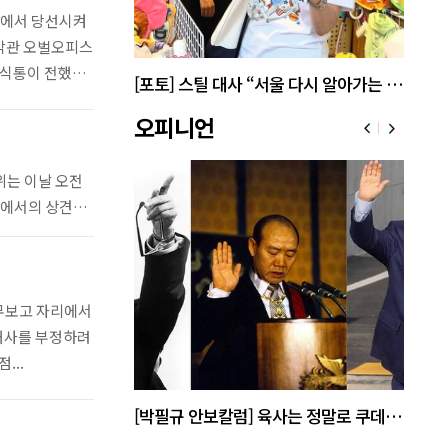
선에서 당선시켜
백악관 오벌오피스
소식통이 전했
 지도부 현충원 참배
[포토] 스틸 대사 “서울 다시 알아가는 시간 설레요”
오피니언
위는 이날 오전
제에서의 상견례
업무보고 자리에서
현대사를 부정하려
...
[박주현 작가칼럼] “왜 말 못 하나 … 경기도 재정 파탄의 진짜 원인을”
[박필규 안보칼럼] 육사는 정말로 쿠데타 집단인가