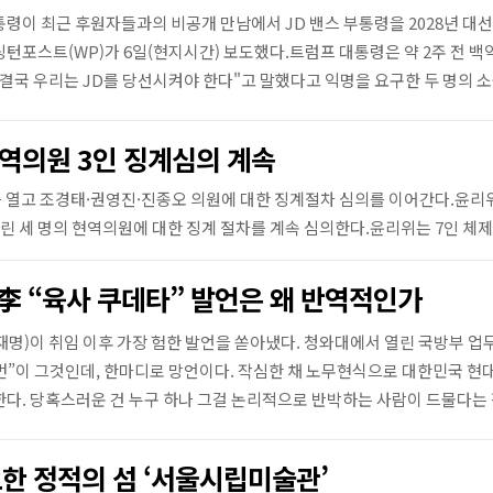
통령이 최근 후원자들과의 비공개 만남에서 JD 밴스 부통령을 2028년 대
싱턴포스트(WP)가 6일(현지시간) 보도했다.트럼프 대통령은 약 2주 전 
"결국 우리는 JD를 당선시켜야 한다"고 말했다고 익명을 요구한 두 명의 
[포토] 자유와혁신당
현역의원 3인 징계심의 계속
를 열고 조경태·권영진·진종오 의원에 대한 징계절차 심의를 이어간다.윤리
내린 세 명의 현역의원에 대한 징계 절차를 계속 심의한다.윤리위는 7인 체
 李 “육사 쿠데타” 발언은 왜 반역적인가
재명)이 취임 이후 가장 험한 발언을 쏟아냈다. 청와대에서 열린 국방부 
3번”이 그것인데, 한마디로 망언이다. 작심한 채 노무현식으로 대한민국 
다. 당혹스러운 건 누구 하나 그걸 논리적으로 반박하는 사람이 드물다는 점
요한 정적의 섬 ‘서울시립미술관’