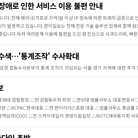
 장애로 인한 서비스 이용 불편 안내
원 문서에 따르면, 케이
7월 3일 포인트 플레전
법조
의 소녀들에게 다가가 
니다.현재 해외(싱가포르 지역)발 이상 IP 접속에 따른 트래픽 급증으로 
'尹 특활비 공개'
했다.혐의 사실 진술서에 .
상이 발생하고 있습니다.한미일보는 현재 전문 기술 솔루션 업체와 함께 
법 "이미 대통령
중입니다.독자 여러분께 이용에 불편을 드린 점 진심으로 사과드리며, 빠른 시
시민단체가 2023년 윤
람비와 대통령실 특수활
수색…'통계조작' 수사확대
라며 소송을 내 2심에
패소 취지로 뒤집혔다.
며 해당 정보가 이미 
다는 이유에서다.7일 법
부(주심 노경필 대법관)
보
연맹이 대통...
제38대 검찰총장 △현 검찰동우회 회장 △한상대 법률사무소 대표변호사
관 △KCPAC 한국대표 △현 한미리더스포럼 대표 △법률사무소 황금률 
영책임자(COO) △전 스카이데일리 경영지원실장 △ROTC애국동지회 
나다인 추방