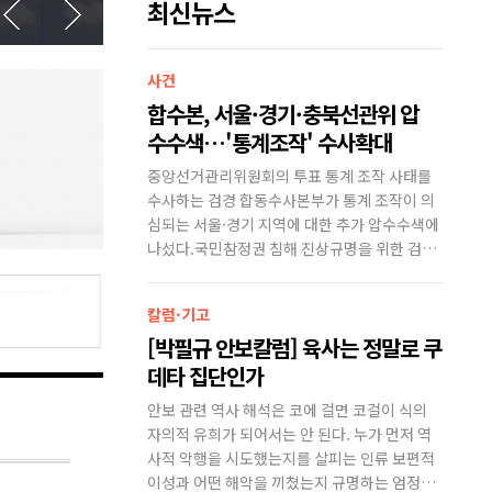
최신뉴스
사건
미국
 곧 끝날 것…미군
합수본, 서울·경기·충북선관위 압
트럼프
보유"
수수색…'통계조작' 수사확대
막대한
령은 6일(현지시간) 이
중앙선거관리위원회의 투표 통계 조작 사태를
도널드 
라고 말했다.트럼프 대통
수사하는 검경 합동수사본부가 통계 조작이 의
란 전쟁
명령 서명식에서 취재진
심되는 서울·경기 지역에 대한 추가 압수수색에
령은 이
락을 낙관하면서 "그런
나섰다.국민참정권 침해 진상규명을 위한 검경
과 문답
다. 전쟁이 끝나는대로
합동수사본부(본부장 김태훈 서울중앙지검 3차
날들이 
(전쟁이) 끝날 것으로 본
장검사)는 7일 "중앙선거관리위원회, 서울시·
말이다.
칼럼·기고
사건
본다"고 말했다.트럼프 대
경기도·충청북도 선거관리위원회, 김포시
다. 오
 청소년 공격한 캐나
[박필규 안보칼럼] 육사는 정말로 쿠
‘트럼
&m...
통령은 ".
데타 집단인가
다인 
E"라는 단어가 적힌 옷
안보 관련 역사 해석은 코에 걸면 코걸이 식의
지난달 
을 폭행한 혐의로 기소된
자의적 유희가 되어서는 안 된다. 누가 먼저 역
을 입은
이시(Kaitlyn
사적 악행을 시도했는지를 살피는 인류 보편적
캐나다 
으로 송환 명령을 받았다.법
이성과 어떤 해악을 끼쳤는지 규명하는 엄정한
Trac