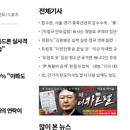
전체기사
먼트/스포츠
합수본, 서울·경기·충북선관위 압수수색…'통계조작
[박필규 안보칼럼] 육사는 정말로 쿠데타 집단인가
폭드론 실사격
정점식 "김용범은 실책 실장·한국 경제 빌런…경질해
습"
트럼프 "이란전쟁 곧 끝날 것…미군 막대한 규모 탄약
‘트럼프 옷’ 입은 청소년 공격한 캐나다인 추방
'尹 특활비 공개' 판결 뒤집혀…대법 "이미 대통령기
0% "아파도
北, 단거리 탄도미사일 발사 다음 날에도 보도 없어
와의 연락이
많이 본 뉴스