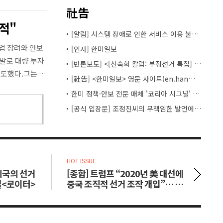
社告
적"
[알림] 시스템 장애로 인한 서비스 이용 불편 안내
업 장려와 안보
[인사] 한미일보
말로 대량 투자
[반론보도] <[신숙희 칼럼: 부정선거 특집] ①“짐승만도 못한 짓”을 한 선거 카르텔의 실체> 관련
도했다.그는 "5
[社告] <한미일보> 영문 사이트(en.hanmiilbo.kr) 공식 오픈
한미 정책·안보 전문 매체 '코리아 시그널' 출범…워싱턴과 한국의 정책 간극 메운다
[공식 입장문] 조정진씨의 무책임한 발언에 대한 <한미일보>의 입장
HOT ISSUE
HO
 외국의 선거
[종합] 트럼프 “2020년 美 대선에
[
설<로이터>
중국 조직적 선거 조작 개입”… 美
달
역사상 첫 공식 발표
맛