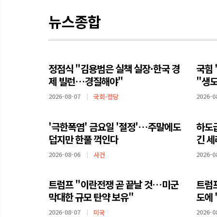
뉴스종합
정점식 "김용범은 실책 실장·한국 경
국힘 
제 빌런…경질해야"
"생도
2026-08-07
2026-0
국회·정당
'극한폭염' 금요일 '절정'…주말에도
하도
덥지만 한풀 꺽인다
긴 
2026-08-06
2026-0
사건
트럼프 "이란전쟁 곧 끝날 것…미군
트럼프
막대한 규모 탄약 보유"
도에 
2026-08-07
2026-0
미국