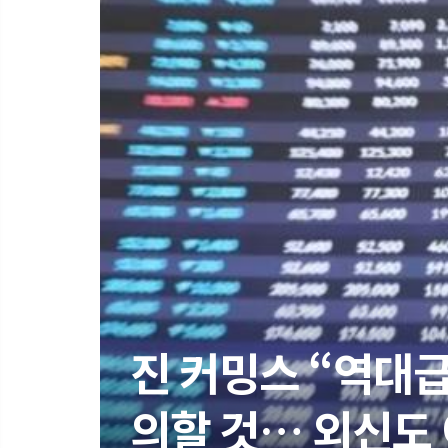
[팩트체크] 이재