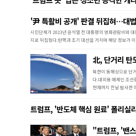
'尹 특활비 공개' 판결 뒤집혀…대
시민단체가 2023년 윤석열 전 대통령의 영화관람비와 
지로 뒤집혔다.탄핵과 조기 대선을 거치며 해당 정보가 
필 대법관)는 지난 6월 한국납세자연맹이 대통...
北, 단거리 탄
북한이 동해상으로 단거
다.대외용 매체인 조선중
현재까지 전날 발사한 
등의 형태...
트럼프, '반도체 핵심 원료' 폴리실
"트럼프, '밴