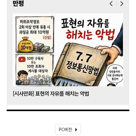
만평
[시사만화] 표현의 자유를 해치는 악법
[시사
PC버전