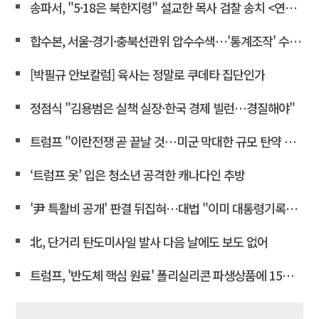
송파서, "5·18은 북한지령" 설교한 목사 검찰 송치 <연합뉴스>
합수본, 서울·경기·충북선관위 압수수색…'통계조작' 수사확대
[박필규 안보칼럼] 육사는 정말로 쿠데타 집단인가
정점식 "김용범은 실책 실장·한국 경제 빌런…경질해야"
트럼프 "이란전쟁 곧 끝날 것…미군 막대한 규모 탄약 보유"
‘트럼프 옷’ 입은 청소년 공격한 캐나다인 추방
'尹 특활비 공개' 판결 뒤집혀…대법 "이미 대통령기록관 이관"
北, 단거리 탄도미사일 발사 다음 날에도 보도 없어
트럼프, '반도체 핵심 원료' 폴리실리콘 파생상품에 15% 관세