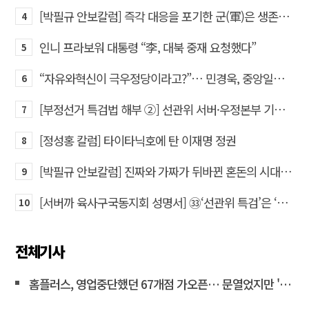
[박필규 안보칼럼] 즉각 대응을 포기한 군(軍)은 생존할 수 없다
4
인니 프라보워 대통령 “李, 대북 중재 요청했다”
5
“자유와혁신이 극우정당이라고?”… 민경욱, 중앙일보 직격
6
[부정선거 특검법 해부 ②] 선관위 서버·우정본부 기록까지…‘증거를 끌어오는 칼’
7
[정성홍 칼럼] 타이타닉호에 탄 이재명 정권
8
[박필규 안보칼럼] 진짜와 가짜가 뒤바뀐 혼돈의 시대, 안보 파탄은 막아야
9
[서버까 육사구국동지회 성명서] ㉝‘선관위 특검’은 ‘부정선거 특검’으로 명명하고 박주현 변호사를 ‘특검’으로 임명하라!
10
전체기사
홈플러스, 영업중단했던 67개점 가오픈… 문열었지만 '텅빈 매대'