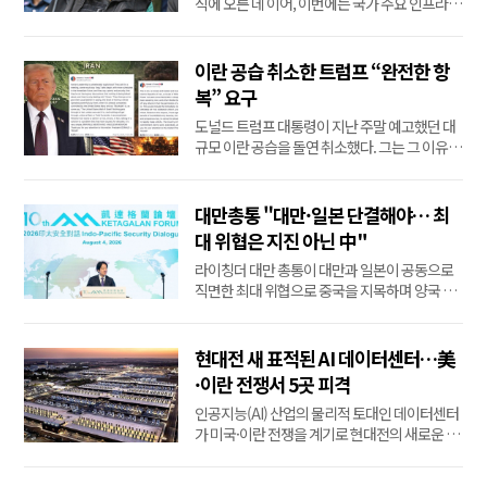
직에 오른 데 이어, 이번에는 국가 주요 인프라에
관여하는 기업 대표가 필리핀인으로 신분 세탁
한 중국인으로 밝혀지면서 안보 우려가 커지고
있다.5일(현지시간) 홍콩 사우스차이나모닝포
이란 공습 취소한 트럼프 “완전한 항
스트(SCMP)에 따르면 필리핀 이민국은 지난 6
복” 요구
월 말 전력망 공사업체 '맥시프로 개발'의 대표·
도널드 트럼프 대통령이 지난 주말 예고했던 대
소...
규모 이란 공습을 돌연 취소했다. 그는 그 이유가
사우디아라비아의 왕세자의 요청 때문이었다고
기자들에게 말했다.트럼프 대통령은 일요일(2
일) 에어포스원 기내에서 기자들 앞에서 이란과
대만총통 "대만·일본 단결해야… 최
의 대화가 월요일 오후에 시작된다고 밝혔다.그
대 위협은 지진 아닌 中"
는 사우디아라비아, UAE, 카타르, 그리고 이란
라이칭더 대만 총통이 대만과 일본이 공동으로
이 모두 ...
직면한 최대 위협으로 중국을 지목하며 양국 협
력의 필요성을 강조했다.4일 싱가포르의 중국
일간지 연합조보는 대만 총통부 발표를 인용해
라이 총통이 이날 히라누마 쇼지로 일본 자민당
현대전 새 표적된 AI 데이터센터…美
청년국장이 이끄는 청년국 해외연수단을 접견
·이란 전쟁서 5곳 피격
한 자리에서 이같이 말했다고 보도했다.그는 최
인공지능(AI) 산업의 물리적 토대인 데이터센터
근 일본 ...
가 미국·이란 전쟁을 계기로 현대전의 새로운 표
적으로 떠오르고 있다.이번 전쟁이 벌어진 페르
시아만 주변의 AI 데이터센터가 이 지역의 정유·