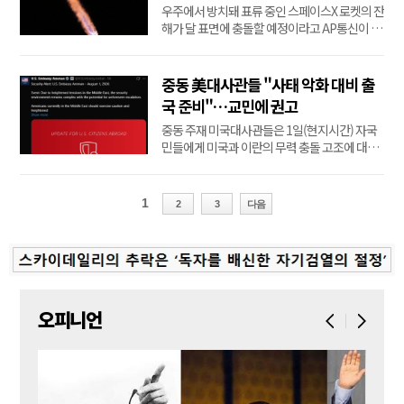
우주에서 방치돼 표류 중인 스페이스X 로켓의 잔
했으며...
해가 달 표면에 충돌할 예정이라고 AP통신이 전
문가들을 인용해 31일(현지시간) 보도했다.작년
1월 15일 스페이스X 로켓 '팰컨9'은 달 착륙선 2
척을 싣고 발사됐다. 1단 로켓(하단부)은 발사 직
중동 美대사관들 "사태 악화 대비 출
후 지구로 돌아왔고, 2단 로켓(상단부)은 달 착륙
국 준비"…교민에 권고
선들을 궤도에 진입시키는 임무를 완수한 후
중동 주재 미국대사관들은 1일(현지시간) 자국
우...
민들에게 미국과 이란의 무력 충돌 고조에 대비
해 대피를 준비해야 한다고 권고했다.요르단, 이
라크, 이스라엘 등에 주재하는 미국대사관들은
일제히 성명에서 "중동에 있는 미국 시민권자들
1
2
3
다음
은 각별한 주의와 경계를 늦추지 말고 항공편 취
소, 주기적 영공 폐쇄, 여행 차질 가능성 등에 대
비해...
오피니언