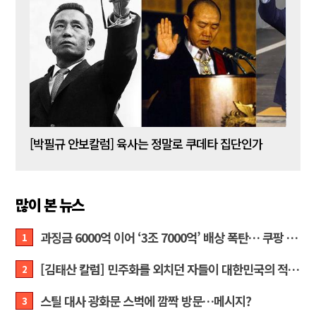
[박주현 작가칼럼] “왜 말 못 하나 … 경기도 재정 파탄의 진짜 원인을”
[박필규 안보칼럼] 육사는 정말로 쿠데타 집단인가
[조우
많이 본 뉴스
과징금 6000억 이어 ‘3조 7000억’ 배상 폭탄… 쿠팡 때리기에 한미 통상 ‘초비상’
1
[김태산 칼럼] 민주화를 외치던 자들이 대한민국의 적이고 간첩이었다
2
스틸 대사 광화문 스벅에 깜짝 방문…메시지?
3