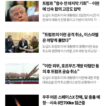
관광시설과 함께 미사일·드론의 집중 공격을 받
트럼프 "참수 전 마지막 기회"…이란
았기 때문이다.이란 이슬람혁명수비대는 공격
에 신속 합의 고강도 압박
목표물인 역내 기술시설 29곳의 목록을 ...
도널드 트럼프 미국 대통령은 3일(현지시간) 이
란과의 대화가 진행 중이고 이번이 마지막 기회
라며 합의를 압박했다.'참수 전 마지막 기회'라는
표현까지 쓰며 강도 높게 경고했다. 중동 국가의
요청을 받아들여 취소했다는 대대적 이란 공습
"트럼프의 이란 공격 취소, 이스라엘
을 언제라도 감행할 수 있다는 메시지로 해석된
은 까맣게 몰랐다"
다.트럼프 대통령은 이날 백악관에서 취재진 ...
도널드 트럼프 미국 대통령의 대(對)이란 공습
취소와 관련해 이스라엘 고위 국방 및 외교 당국
자들은 당시 상황을 전혀 모르고 있었다고 이스
라엘 채널12 방송이 2일(현지시간) 보도했다.보
도에 따르면 미국과 이스라엘은 양국 정상이 회
"이란 외무, 호르무즈 개방 타협안 동
동한 다음 날인 지난달 29일 이란에 대한 공격 계
의 후 트럼프 공습 취소"
획 수립에 돌입했다.중동을 관할하는 미 중부사
도널드 트럼프 미국 대통령이 이란에 대한 주말
령부는 ...
대공습을 전격 취소했다고 밝힌 상황에서 이란
외무장관이 호르무즈 해협 완전 개방을 위한 타
협안에 동의했다고 이스라엘 채널 12 방송이 2
일(현지시간) 보도했다.방송은 복수의 정통한 외
우주 떠돈 스페이스X 잔해, 달 충돌 예
교관을 인용해 "아바스 아라그치 이란 외무부 장
정…시속 8천700㎞ 접근중
관이 호르무즈 해협 개방을 위한 타협안에 동의