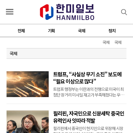
검색
전체
기획
국제
정치
국제
국제
국제
트럼프, “사실상 무기 소진” 보도에
“필요 이상으로 많다”
트럼프 행정부는 이란과의 전쟁으로 미국이 최
첨단 장거리 미사일 재고가 부족해졌다는 우려
를 일축했다.앞서 로이터통신은 이란과의 5개월
간의 분쟁 동안 보유하고 있던 전술 미사일 시스
템(ATACMS)과 정밀 타격 미사일(PrSM)을 "사
필리핀, 자국민으로 신분세탁 중국인
실상 전부" 사용했다고 보도했다. 이 때문에 관
유력인사 잇따라 적발
계자들은 중국이나 러시아와 같은 적대국과의
필리핀에서 중국인이 현지인으로 위장해 시장
미래 위기에 대한...