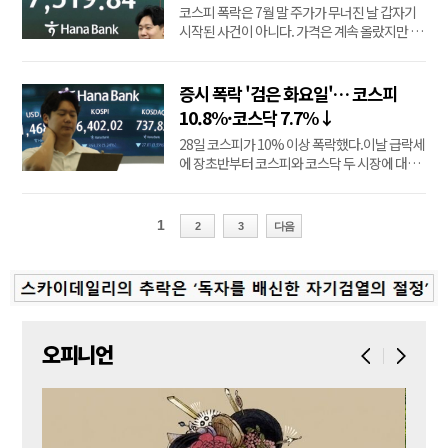
개인은 왜 샀나”
코스피 폭락은 7월 말 주가가 무너진 날 갑자기
다....
시작된 사건이 아니다. 가격은 계속 올랐지만 시
장의 주인이 바뀌고, 외국인의 이탈 신호가 개인
과 금융투자의 매수에 가려지기 시작한 날이 있
었다. 6·3 지방선거를 27일 앞둔 5월7일이다. 전
증시 폭락 '검은 화요일'… 코스피
날 코스피에서 3조원 넘게 순매수했던 외국인은
10.8%·코스닥 7.7%↓
이날 하루 만에 7조1724억원 순매도로 돌아섰
28일 코스피가 10% 이상 폭락했다.이날 급락세
다. ...
에 장초반부터 코스피와 코스닥 두 시장에 대한
프로그램 매도호가 일시효력정지(매도 사이드
카)가 잇달아 울렸다. 이후 각 시장에 서킷브레이
커가 발동되기도 했다.코스피는 전날보다
1
2
3
다음
732.09포인트(10.84%) 내린 6,023.66으로 장
을 마감했다.한국거래소에 따르면 이날 코스피
는 역대 2위 하락폭을 기...
오피니언