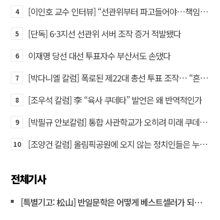
[이인호 교수 인터뷰] “선관위부터 파고들어야…책임자 직접 고발하라”
4
[단독] 6·3지선 선관위 서버 조작 증거 적발됐다
5
이재명 당선 대선 투표자수 부산서도 손댔다
6
[박다니엘 칼럼] 폭로된 제22대 총선 투표 조작… “흔들리는 가짜 국회의원들”
7
[조우석 칼럼] 李 “육사 쿠데타” 발언은 왜 반역적인가
8
[박필규 안보칼럼] 통합 사관학교가 오히려 미래 쿠데타의 통로가 되는 이유
9
[조양건 칼럼] 올림픽공원에 오지 않는 정치인들은 누구인가
10
전체기사
[특별기고: 松山] 반일문학은 어떻게 베스트셀러가 되는가?