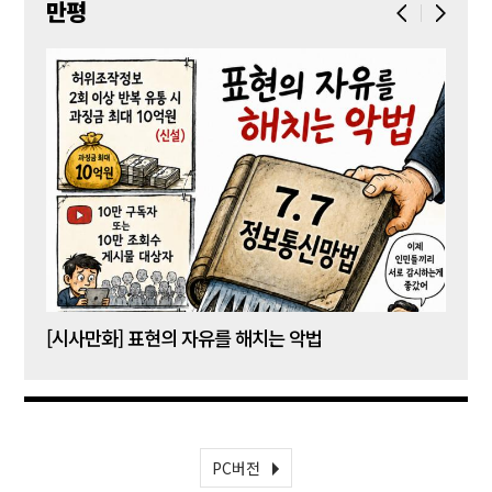
만평
[시사만화] 표현의 자유를 해치는 악법
[시사
PC버전