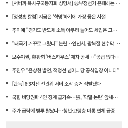
[서버까 육사구국동지회 성명서] ㊱부정선거 은폐하는 윤상현 의원은 즉각 사퇴하라!
[정성홍 칼럼] 지금은 ‘혁명’하기에 가장 좋은 시절
추미애 "경기도 반도체 소득 아무리 늘어도 세입은 그대로"
"태극기 거꾸로 그렸다" 논란…인천시, 광복절 현수막 철거
보수야권, 與황희 '버스하우스' 재차 공세…"공급 없다는 자백"
주진우 “윤상현 발언, 적정선 넘어... 당 공식입장 아니다”
[단독] 6·3지선 선관위 서버 조작 증거 적발됐다
국힘 비당권파 4인 징계 급가속…張, '막말·논란' 앞세워 역공
주가 급락에 빚투 탈났나…청년·고령층 마통 연체 급증