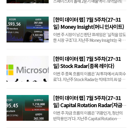
스페이스X의 올해 2분기 매출액이 78억달러(약
11조원)로 집계됐다고 4일(현지시간) 공시했다.
이는 시장조사기관 런던증권거래소그룹(LSEG)
이 집계한 분석가들의 전망치인 69억3천만 달러
[한미 데이터 랩] 7월 5주차(27~31
를 웃도는 수치다.지난해 동기(41억 달러)와 비
일) Money Insight(머니 인사이트)
교하더라도 90% 이상 증가했다.다만, 2분기 영
이번 주 시장이 남긴 판단 프레임은 ‘실적을 압도
업손실은 1억...
한 시장 구조’다. 지난주 Money Insight는 국제
유가와 미국 장기금리 상승이 한국 성장주의 적
정 주가수익비율(PER)을 얼마나 낮추는지, 삼
성전자와 SK하이닉스의 실적이 높아진 할인율
[한미 데이터 랩] 7월 5주차(27~31
을 이겨낼 수 있는지를 물었다. 이번 주 답은 예상
일) Stock Radar(종목 레이다)
보다 극단적이었다. 삼성전자와 SK하이닉스의
이번 주 종목 흐름의 이름은 ‘AI 투자에서 AI 회수
2분기 ...
로’다. 지난주 Stock Radar는 빅테크의 AI 설비
투자가 실제 매출과 현금흐름으로 이어지는지,
삼성전자와 SK하이닉스의 실적이 AI 메모리 수
요를 확인시켜주는지, 높아진 시장 기대치를 기
[한미 데이터 랩] 7월 5주차(27~31
업들이 충족할 수 있는지를 물었다. 이번 주 시장
일) Capital Rotation Radar(자금
의 답은 명확했다. 같은 AI 산업 안에서도 투자비
순환 레이다)
이번 주 자금 흐름의 이름은 ‘귀환인가, 청산의
를...
반작용인가’다. 지난주 Capital Rotation
Radar는 기술주에서 빠진 자금이 시장 밖으로
이탈하는지, 다른 업종으로 이동하는지, 외국인