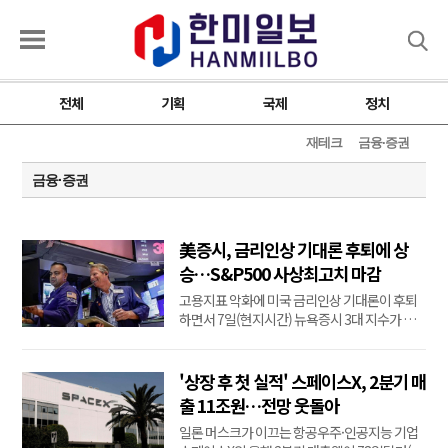
검색
전체
기획
국제
정치
재테크
금융·증권
금융·증권
美증시, 금리인상 기대론 후퇴에 상
승…S&P500 사상최고치 마감
고용지표 악화에 미국 금리인상 기대론이 후퇴
하면서 7일(현지시간) 뉴욕증시 3대 지수가 상
승 마감했다.이날 뉴욕증시에서 다우존스30 산
업평균지수는 전장보다 151.83포인트(0.28%)
오른 54,036.93에 거래를 마쳤다.스탠더드앤드
'상장 후 첫 실적' 스페이스X, 2분기 매
푸어스(S&P) 500 지수는 전장보다 47.68포인트
출 11조원…전망 웃돌아
(0.62%) 오른 7,757.64에, 기술주 중심의 나스
일론 머스크가 이끄는 항공우주·인공지능 기업
닥 종합지수는 전장보다 342.26포...