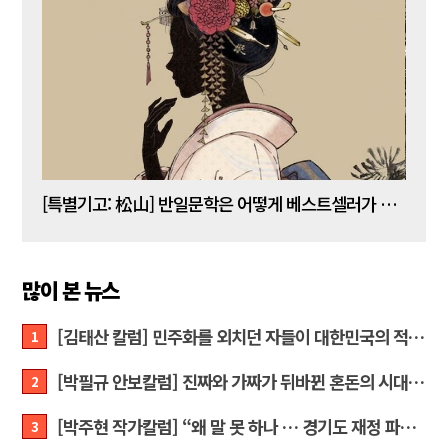
[김명수 칼럼] 5년 임기 이재명이 80년 전통 육사를 없앤다?
[특별기고: 松山] 반일문학은 어떻게 베스트셀러가 되는가?
[정성
많이 본 뉴스
[김태산 칼럼] 민주화를 외치던 자들이 대한민국의 적이고 간첩이었다
1
[박필규 안보칼럼] 진짜와 가짜가 뒤바뀐 혼돈의 시대, 안보 파탄은 막아야
2
[박주현 작가칼럼] “왜 말 못 하나 … 경기도 재정 파탄의 진짜 원인을”
3