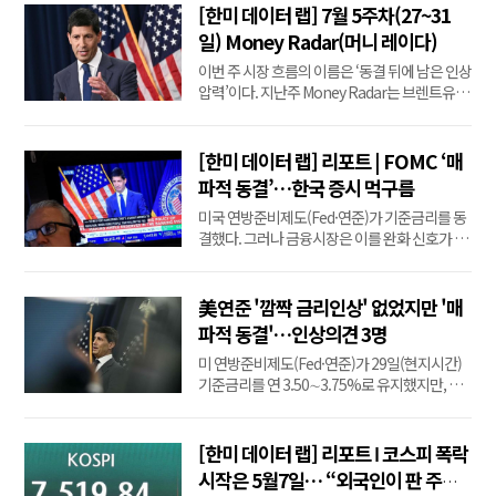
이 한국 반도체주를 다시 사들이는지, 개인의 레
[한미 데이터 랩] 7월 5주차(27~31
버리지 투자가 시장 변동성을 얼마나 키우는지
일) Money Radar(머니 레이다)
를 물었다. 글로벌 시장의 답은 기술주 재매수였
이번 주 시장 흐름의 이름은 ‘동결 뒤에 남은 인상
다. LSEG 리...
압력’이다. 지난주 Money Radar는 브렌트유가
배럴당 100달러 위에 안착하는지, 미국 10년 만
기 국채금리가 4.75%를 넘어서는지, 연방공개
시장위원회(FOMC)가 유가 상승을 추가 긴축 요
[한미 데이터 랩] 리포트 | FOMC ‘매
인으로 판단하는지, 미국 성장률과 물가가 어떤
파적 동결’…한국 증시 먹구름
조합을 만드는지를 물었다. 이번 주 시장의 답은
미국 연방준비제도(Fed·연준)가 기준금리를 동
엇갈렸...
결했다. 그러나 금융시장은 이를 완화 신호가 아
닌 ‘매파적 동결’로 받아들였다. 연방공개시장위
원회(FOMC)는 29일(현지시간) 기준금리 목표
범위를 연 3.50~3.75%로 유지했다. 표결 결과는
美연준 '깜짝 금리인상' 없었지만 '매
9대 3이었다. 베스 해맥 클리블랜드연방준비은
파적 동결'…인상의견 3명
행 총재와 닐 카시카리 미니애폴리스연은 총재,
미 연방준비제도(Fed·연준)가 29일(현지시간)
로...
기준금리를 연 3.50∼3.75%로 유지했지만, 연
준 내부에서 금리 인상을 주장하며 동결 결정에
반대한 위원이 3명으로 늘어나면서 사실상 '매
파적(통화 긴축 선호) 동결'을 한 것으로 풀이된
[한미 데이터 랩] 리포트 ǀ 코스피 폭락
다.월가 전문가들은 이번 금리 결정을 앞두고 연
시작은 5월7일… “외국인이 판 주식,
준이 기준금리를 동결할 것으로 대체로 내다봤