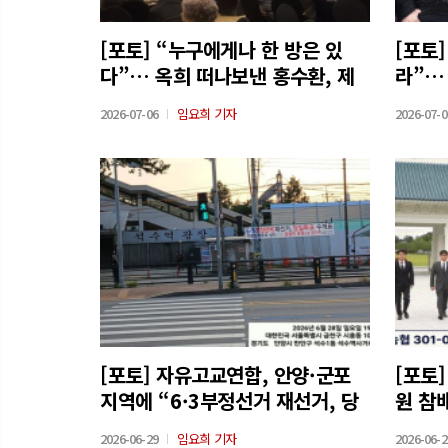
[포토] “누구에게나 한 방은 있
[포토
다”… 옥희 떠나보낸 홍수환, 제
라”…
주도서 특강
2026-07-06
임요희 기자
2026-07-0
[포토] 자유고교연합, 안양·군포
[포토
지역에 “6·3부정선거 재선거, 당
원 참
일투표 수개표” 현수막 설치
2026-06-29
임요희 기자
2026-06-2