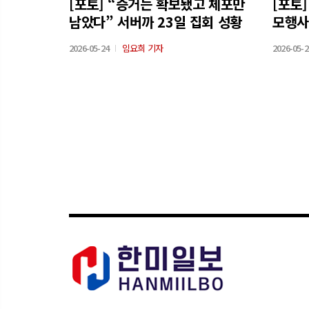
[포토] “증거는 확보됐고 체포만
[포토
남았다” 서버까 23일 집회 성황
모행사
2026-05-24
임요희 기자
2026-05-2