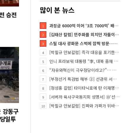
많이 본 뉴스
해전 승전
과징금 6000억 이어 ‘3조 7000억’ 배상 폭탄… 쿠팡 때리기에 한미 통상 ‘초비상’
1
[김태산 칼럼] 민주화를 외치던 자들이 대한민국의 적이고 간첩이었다
2
스틸 대사 광화문 스벅에 깜짝 방문…메시지?
3
[박필규 안보칼럼] 즉각 대응을 포기한 군(軍)은 생존할 수 없다
4
인니 프라보워 대통령 “李, 대북 중재 요청했다”
5
“자유와혁신이 극우정당이라고?”… 민경욱, 중앙일보 직격
6
[부정선거 특검법 해부 ②] 선관위 서버·우정본부 기록까지…‘증거를 끌어오는 칼’
7
[정성홍 칼럼] 타이타닉호에 탄 이재명 정권
8
[서버까 육사구국동지회 성명서] ㉝‘선관위 특검’은 ‘부정선거 특검’으로 명명하고 박주현 변호사를 ‘특검…
9
[박필규 안보칼럼] 진짜와 가짜가 뒤바뀐 혼돈의 시대, 안보 파탄은 막아야
10
울 강동구
 당일투