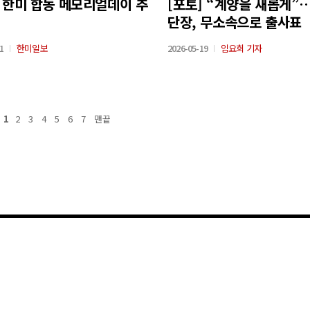
] 한미 합동 메모리얼데이 추
[포토] “계양을 새롭게”
단장, 무소속으로 출사표
1
한미일보
2026-05-19
임요희 기자
1
2
3
4
5
6
7
맨끝