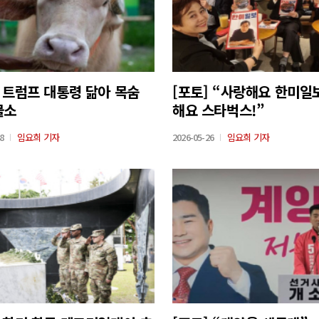
] 트럼프 대통령 닮아 목숨
[포토] “사랑해요 한미일
물소
해요 스타벅스!”
8
임요희 기자
2026-05-26
임요희 기자