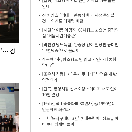
[알림] 시스템 장애로 인한 서비스 이용 불편
안내
진 커밍스 “역대급 변동성 한국 시장 주의할
것… 외신도 이재명 비판”
[시원한 여름 여행지] ⑥차갑고 고요한 정적의
섬 ‘서울시립미술관’
[박찬영 당뇨특집] ④증상 없이 혈당만 높다면
"… 강
‘고혈당증’으로 불러야
장동혁 “李, 형소법도 안 읽고 망언… 대통령
맞나?”
[조우석 칼럼] 李 “육사 쿠데타” 발언은 왜 반
역적인가
[단독] 통영시장 선거소청…이미지 대조 없이
10일 결정
[松山칼럼ㅣ종북좌파 80년사] ㉝1990년대
인문학의 좌경화
국힘 '육사쿠데타 3번' 李대통령에 "생도들 예
비 쿠데타세력 몰아"