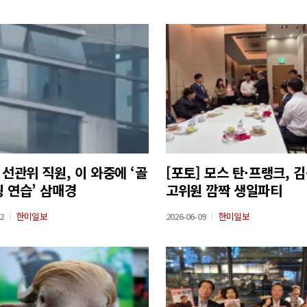
 선관위 직원, 이 와중에 ‘골
[포토] 모스 탄·프랭크, 
윙 연습’ 삼매경
고위원 깜짝 생일파티
2
한미일보
2026-06-09
한미일보