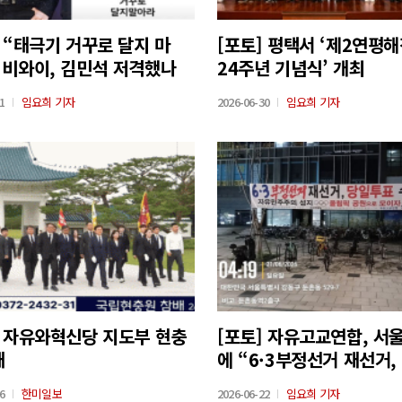
] “태극기 거꾸로 달지 마
[포토] 평택서 ‘제2연평
 비와이, 김민석 저격했나
24주년 기념식’ 개최
1
임요희 기자
2026-06-30
임요희 기자
] 자유와혁신당 지도부 현충
[포토] 자유고교연합, 서
배
에 “6·3부정선거 재선거,
표 수개표” 현수막 설치
6
한미일보
2026-06-22
임요희 기자