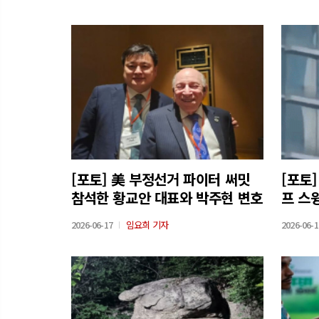
[포토] 美 부정선거 파이터 써밋
[포토]
참석한 황교안 대표와 박주현 변호
프 스
사 근황
2026-06-17
임요희 기자
2026-06-1