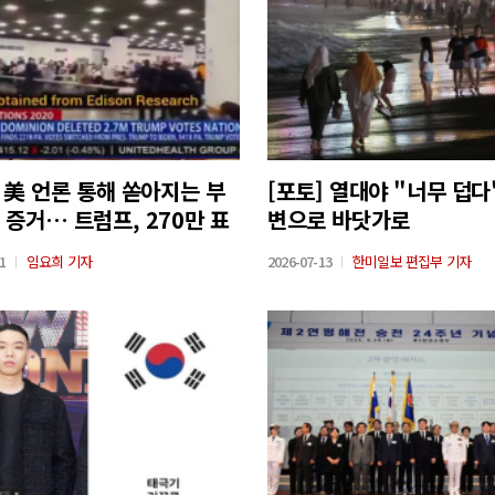
] 美 언론 통해 쏟아지는 부
[포토] 열대야 "너무 덥다
 증거… 트럼프, 270만 표
변으로 바닷가로
해
1
임요희 기자
2026-07-13
한미일보 편집부 기자