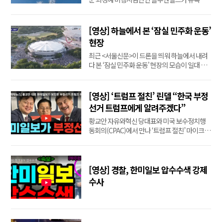
뉴저지항 창공을 가로지르며 ‘250’을 아로새기
는 에어쇼를 펼치고 있다. [@thewakeninq X
계정 영상 GIF]
[영상] 하늘에서 본 ‘잠실 민주화 운동’
현장
최근 <서울신문>이 드론을 띄워 하늘에서 내려
다 본 ‘잠실 민주화 운동’ 현장의 모습이 일대 장
관을 연출하고 있다. 일부 주류언론들이 애써 참
가 규모를 축소하고 외면하는 가운데 잠실의 진
정성을 이해하는 선량한 애국시민들의 발길이
[영상] ‘트럼프 절친’ 린델 “한국 부정
끊이질 않고 있다. 경찰은 지난 14일부터 군집 규
선거 트럼프에게 알려주겠다”
모 추산치를 발표하지 않기로 했다. [서울신문 영
황교안 자유와혁신 당대표와 미국 보수정치행
상 GIF]
동회의(CPAC)에서 만나 ‘트럼프 절친’ 마이크 린
델 회장이 “한국의 부정선거를 트럼프 대통령에
게 알려주겠다”고 약속했다.
[영상] 경찰, 한미일보 압수수색 강제
수사