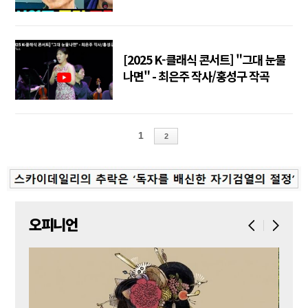
[2025 K-클래식 콘서트] "그대 눈물
나면" - 최은주 작사/홍성구 작곡
1
2
오피니언