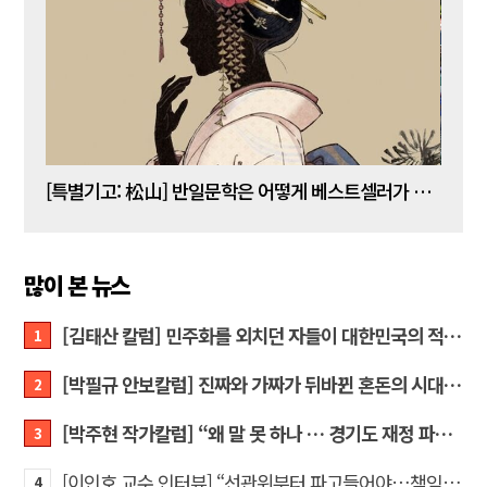
[김명수 칼럼] 5년 임기 이재명이 80년 전통 육사를 없앤다?
[특별기고: 松山] 반일문학은 어떻게 베스트셀러가 되는가?
[정성
많이 본 뉴스
[김태산 칼럼] 민주화를 외치던 자들이 대한민국의 적이고 간첩이었다
1
[박필규 안보칼럼] 진짜와 가짜가 뒤바뀐 혼돈의 시대, 안보 파탄은 막아야
2
[박주현 작가칼럼] “왜 말 못 하나 … 경기도 재정 파탄의 진짜 원인을”
3
[이인호 교수 인터뷰] “선관위부터 파고들어야…책임자 직접 고발하라”
4