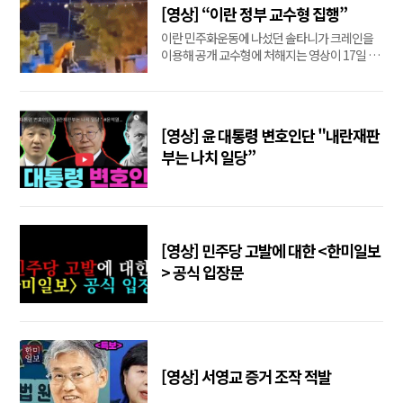
[영상] “이란 정부 교수형 집행”
이란 민주화운동에 나섰던 솔타니가 크레인을
이용해 공개 교수형에 처해지는 영상이 17일 여
러 소셜미디어에 업로드됐다.
[영상] 윤 대통령 변호인단 "내란재판
부는 나치 일당”
[영상] 민주당 고발에 대한 <한미일보
> 공식 입장문
[영상] 서영교 증거 조작 적발