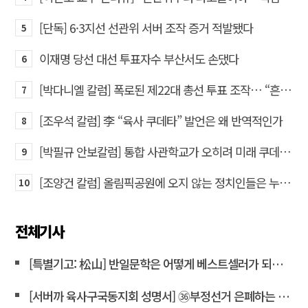
[단독] 6·3지선 선관위 서버 조작 증거 적발됐다
5
이재명 당선 대선 투표자수 부산서도 손댔다
6
[박다니엘 칼럼] 폭로된 제22대 총선 투표 조작… “흔들리는 가짜 국회의원들”
7
[조우석 칼럼] 李 “육사 쿠데타” 발언은 왜 반역적인가
8
[박필규 안보칼럼] 통합 사관학교가 오히려 미래 쿠데타의 통로가 되는 이유
9
[조양건 칼럼] 올림픽공원에 오지 않는 정치인들은 누구인가
10
전체기사
[특별기고: 松山] 반일문학은 어떻게 베스트셀러가 되는가?
[서버까 육사구국동지회 성명서] ㊱부정선거 은폐하는 윤상현 의원은 즉각 사퇴하라!