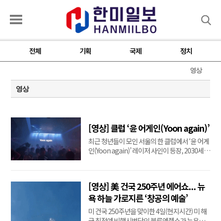
검색
전체
기획
국제
정치
영상
영상
[영상] 클럽 ‘윤 어게인(Yoon again)’
최근 청년들이 모인 서울의 한 클럽에서 ‘윤 어게
인(Yoon again)’ 레이저 사인이 등장, 2030세대
의 상식적인 정서를 반영했다. [X 캡처]
[영상] 美 건국 250주년 에어쇼... 뉴
욕 하늘 가로지른 ‘창공의 예술’
미 건국 250주년을 맞이한 4일(현지시간) 미 해
군 최정예 비행시범단인 블루엔젤스가 뉴욕과