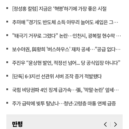
[정성홍 칼럼] 지금은 ‘혁명’하기에 가장 좋은 시절
추미애 "경기도 반도체 소득 아무리 늘어도 세입은 그대로"
"태극기 거꾸로 그렸다" 논란…인천시, 광복절 현수막 철거
보수야권, 與황희 '버스하우스' 재차 공세…"공급 없다는 자백"
주진우 “윤상현 발언, 적정선 넘어... 당 공식입장 아니다”
[단독] 6·3지선 선관위 서버 조작 증거 적발됐다
국힘 비당권파 4인 징계 급가속…張, '막말·논란' 앞세워 역공
주가 급락에 빚투 탈났나…청년·고령층 마통 연체 급증
만평