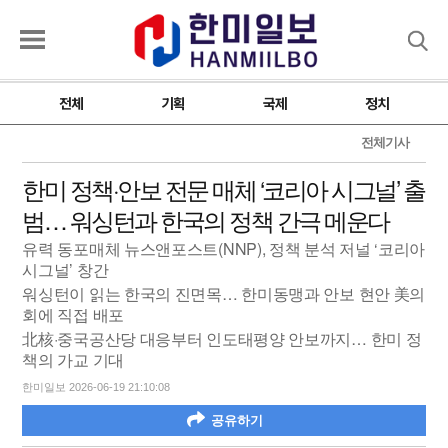
검색
전체
기획
국제
정치
전체기사
한미 정책·안보 전문 매체 ‘코리아 시그널’ 출
범… 워싱턴과 한국의 정책 간극 메운다
유력 동포매체 뉴스앤포스트(NNP), 정책 분석 저널 ‘코리아
시그널’ 창간
워싱턴이 읽는 한국의 진면목… 한미동맹과 안보 현안 美의
회에 직접 배포
北核·중국공산당 대응부터 인도태평양 안보까지… 한미 정
책의 가교 기대
한미일보 2026-06-19 21:10:08
공유하기