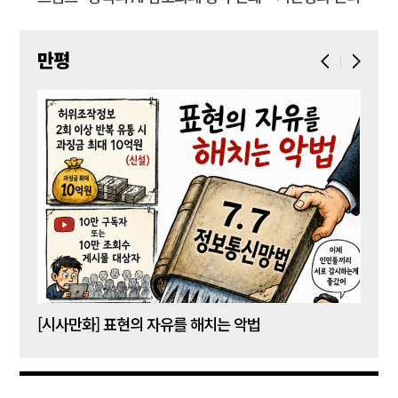
만평
[시사만화] 표현의 자유를 해치는 악법
[시사