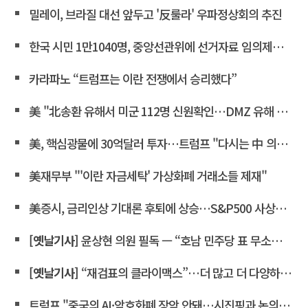
밀레이, 브라질 대선 앞두고 '反룰라' 우파정상회의 추진
한국 시민 1만1040명, 중앙선관위에 선거자료 임의제출 요청
카라파노 “트럼프는 이란 전쟁에서 승리했다”
美 "北송환 유해서 미군 112명 신원확인…DMZ 유해 발굴 재개"
美, 핵심광물에 30억달러 투자…트럼프 "다시는 中 의존 않도록"
美재무부 "'이란 자금세탁' 가상화폐 거래소들 제재"
美증시, 금리인상 기대론 후퇴에 상승…S&P500 사상최고치 마감
[옛날기사]
윤상현 의원 필독 ㅡ “호남 민주당 표 무소속에 보태”… 전산 조작으로 ‘선거비 보전’ 의혹
[옛날기사]
“재검표의 클라이맥스”…더 많고 더 다양하게 쏟아진 부정 의심 투표지
트럼프 "중국의 AI·암호화폐 장악 안돼…시진핑과 논의할 것"