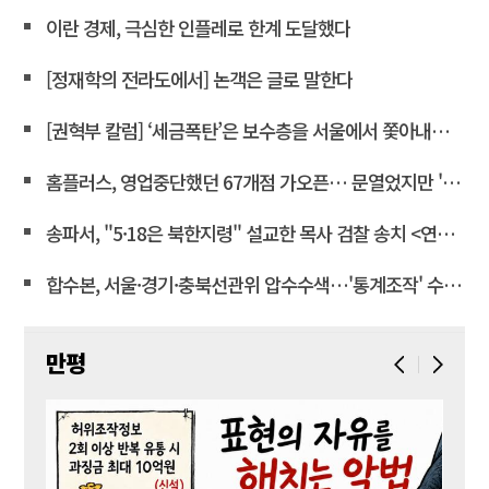
이란 경제, 극심한 인플레로 한계 도달했다
[정재학의 전라도에서] 논객은 글로 말한다
[권혁부 칼럼] ‘세금폭탄’은 보수층을 서울에서 쫓아내려는 계획
홈플러스, 영업중단했던 67개점 가오픈… 문열었지만 '텅빈 매대'
송파서, "5·18은 북한지령" 설교한 목사 검찰 송치 <연합뉴스>
합수본, 서울·경기·충북선관위 압수수색…'통계조작' 수사확대
만평