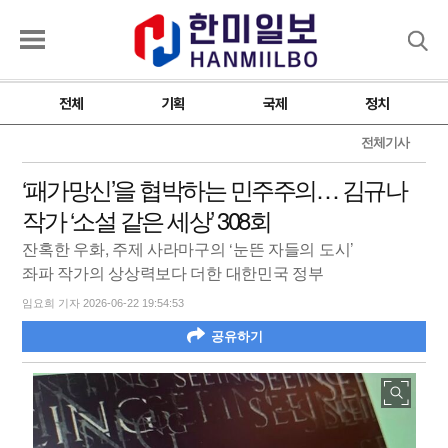
검색
전체
기획
국제
정치
전체기사
‘패가망신’을 협박하는 민주주의… 김규나
작가 ‘소설 같은 세상’ 308회
잔혹한 우화, 주제 사라마구의 ‘눈뜬 자들의 도시’
좌파 작가의 상상력보다 더한 대한민국 정부
임요희 기자 2026-06-22 19:54:53
공유하기