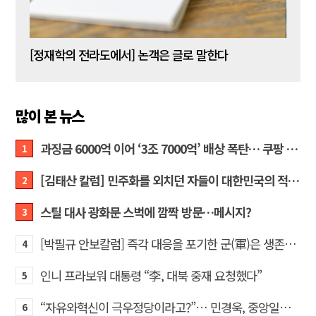
[신동춘 칼럼] 호메로스의 ‘오디세이아’와 대한민국 보수 우파의 투쟁 및 교훈
[정재학의 전라도에서] 논객은 글로 말한다
많이 본 뉴스
과징금 6000억 이어 ‘3조 7000억’ 배상 폭탄… 쿠팡 때리기에 한미 통상 ‘초비상’
1
[김태산 칼럼] 민주화를 외치던 자들이 대한민국의 적이고 간첩이었다
2
스틸 대사 광화문 스벅에 깜짝 방문…메시지?
3
[박필규 안보칼럼] 즉각 대응을 포기한 군(軍)은 생존할 수 없다
4
인니 프라보워 대통령 “李, 대북 중재 요청했다”
5
“자유와혁신이 극우정당이라고?”… 민경욱, 중앙일보 직격
6