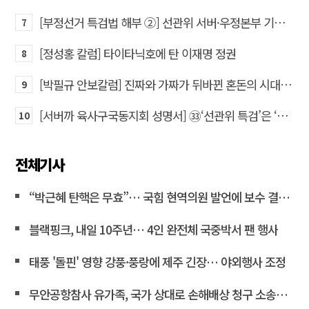
[부정선거 특검법 해부 ②] 선관위 서버·우정본부 기록까지…‘증거를 끌어오는 칼’
7
[정성홍 칼럼] 타이타닉호에 탄 이재명 정권
8
[박필규 안보칼럼] 진짜와 가짜가 뒤바뀐 혼돈의 시대, 안보 파탄은 막아야
9
[서버까 육사구국동지회 성명서] ㉝‘선관위 특검’은 ‘부정선거 특검’으로 명명하고 박주현 변호사를 ‘특검’으로 임명하라!
10
전체기사
“박근혜 탄핵은 무효”… 국힘 현역의원 발언에 보수 결집 목소리 고조
블랙핑크, 내일 10주년… 4인 완전체 국중박서 팬 행사
태풍 '돌핀' 영향 강풍·풍랑에 제주 긴장… 야외행사 조정
무안공항참사 유가족, 국가 상대로 손해배상 청구 소송한다