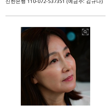
신한은행 110-072-537351 (예금주: 김규나)