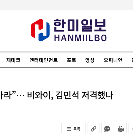
재테크
엔터테인먼트
포토
영상
오피니언
 마라”… 비와이, 김민석 저격했나
목록