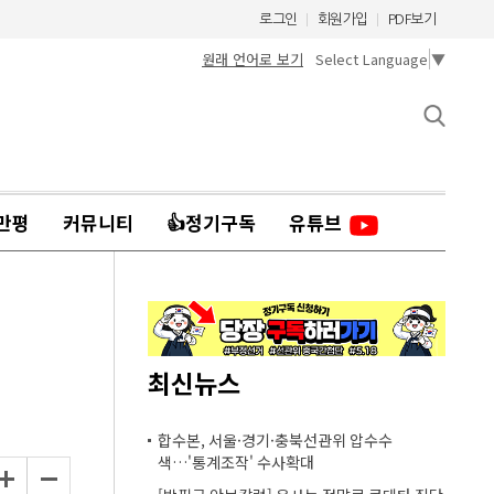
로그인
회원가입
PDF보기
원래 언어로 보기
Select Language
▼
만평
커뮤니티
👍정기구독
유튜브
최신뉴스
합수본, 서울·경기·충북선관위 압수수
색…'통계조작' 수사확대