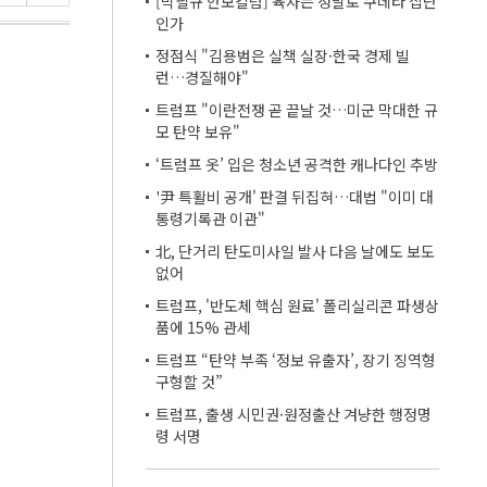
[박필규 안보칼럼] 육사는 정말로 쿠데타 집단
인가
정점식 "김용범은 실책 실장·한국 경제 빌
런…경질해야"
트럼프 "이란전쟁 곧 끝날 것…미군 막대한 규
모 탄약 보유"
‘트럼프 옷’ 입은 청소년 공격한 캐나다인 추방
'尹 특활비 공개' 판결 뒤집혀…대법 "이미 대
통령기록관 이관"
北, 단거리 탄도미사일 발사 다음 날에도 보도
없어
트럼프, '반도체 핵심 원료' 폴리실리콘 파생상
품에 15% 관세
트럼프 “탄약 부족 ‘정보 유출자’, 장기 징역형
구형할 것”
트럼프, 출생 시민권·원정출산 겨냥한 행정명
령 서명