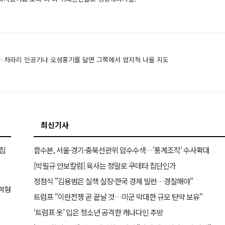
… 차라리 인공기나 오성홍기를 달면 그쪽에서 엄지척 나올 지도
최신기사
 집
합수본, 서울·경기·충북선관위 압수수색…'통계조작' 수사확대
[박필규 안보칼럼] 육사는 정말로 쿠데타 집단인가
정점식 "김용범은 실책 실장·한국 경제 빌런…경질해야"
징역형
트럼프 "이란전쟁 곧 끝날 것…미군 막대한 규모 탄약 보유"
‘트럼프 옷’ 입은 청소년 공격한 캐나다인 추방