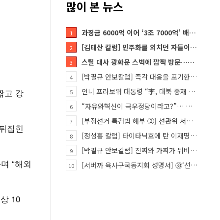
많이 본 뉴스
과징금 6000억 이어 ‘3조 7000억’ 배상 폭탄… 쿠팡 때리기에 한미 통상 ‘초비상’
1
[김태산 칼럼] 민주화를 외치던 자들이 대한민국의 적이고 간첩이었다
2
스틸 대사 광화문 스벅에 깜짝 방문…메시지?
3
[박필규 안보칼럼] 즉각 대응을 포기한 군(軍)은 생존할 수 없다
4
짧고 강
인니 프라보워 대통령 “李, 대북 중재 요청했다”
5
“자유와혁신이 극우정당이라고?”… 민경욱, 중앙일보 직격
6
[부정선거 특검법 해부 ②] 선관위 서버·우정본부 기록까지…‘증거를 끌어오는 칼’
7
 뒤집힌
[정성홍 칼럼] 타이타닉호에 탄 이재명 정권
8
[박필규 안보칼럼] 진짜와 가짜가 뒤바뀐 혼돈의 시대, 안보 파탄은 막아야
9
며 “해외
[서버까 육사구국동지회 성명서] ㉝‘선관위 특검’은 ‘부정선거 특검’으로 명명하고 박주현 변호사를 ‘특검…
10
 10