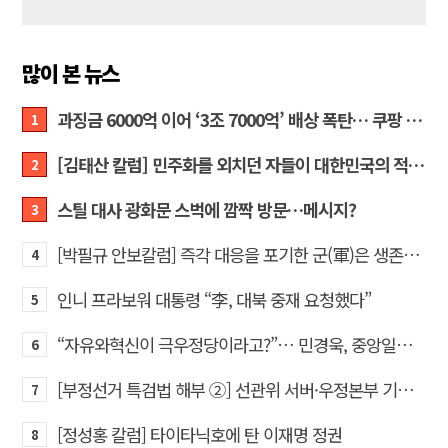
많이 본 뉴스
과징금 6000억 이어 ‘3조 7000억’ 배상 폭탄… 쿠팡 때리기에 한미 통상 ‘초비상’
1
[김태산 칼럼] 민주화를 외치던 자들이 대한민국의 적이고 간첩이었다
2
스틸 대사 광화문 스벅에 깜짝 방문…메시지?
3
[박필규 안보칼럼] 즉각 대응을 포기한 군(軍)은 생존할 수 없다
4
인니 프라보워 대통령 “李, 대북 중재 요청했다”
5
“자유와혁신이 극우정당이라고?”… 민경욱, 중앙일보 직격
6
[부정선거 특검법 해부 ②] 선관위 서버·우정본부 기록까지…‘증거를 끌어오는 칼’
7
[정성홍 칼럼] 타이타닉호에 탄 이재명 정권
8