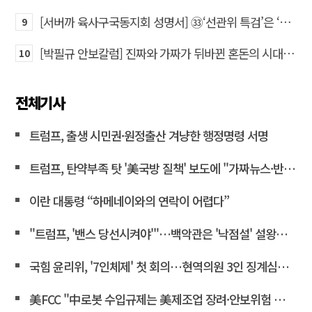
[서버까 육사구국동지회 성명서] ㉝‘선관위 특검’은 ‘부정선거 특검’으로 명명하고 박주현 변호사를 ‘특검’으로 임명하라!
9
[박필규 안보칼럼] 진짜와 가짜가 뒤바뀐 혼돈의 시대, 안보 파탄은 막아야
10
전체기사
트럼프, 출생 시민권·원정출산 겨냥한 행정명령 서명
트럼프, 탄약부족 탓 '美국방 질책' 보도에 "가짜뉴스·반역"
이란 대통령 “하메네이와의 연락이 어렵다”
"트럼프, '밴스 당선시켜야'"…백악관은 '낙점설' 설왕설래
국힘 윤리위, '7인체제' 첫 회의…현역의원 3인 징계심의 계속
美FCC "中로봇 수입규제는 美제조업 장려·안보위험 대응 목적"