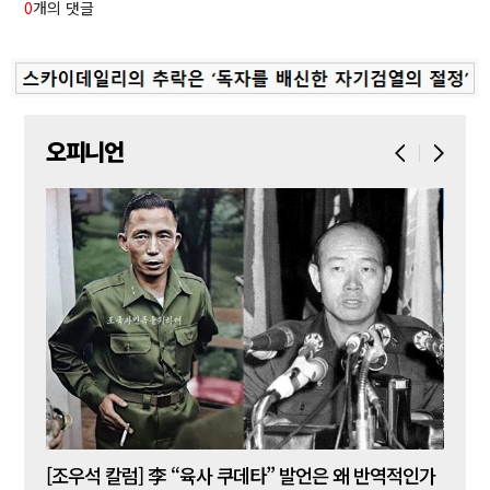
0
개의 댓글
오피니언
[김성민 칼럼] 탱크데이 이벤트의 눈덩이가 아직도 구르고 있다
[조우석 칼럼] 李 “육사 쿠데타” 발언은 왜 반역적인가
[정성