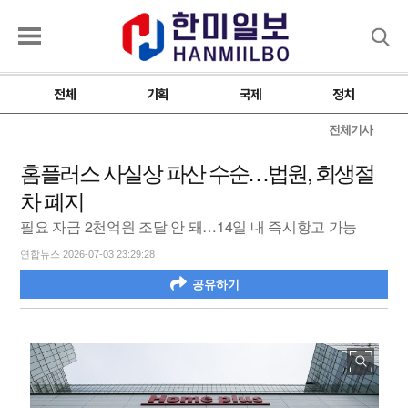
검색
전체
기획
국제
정치
전체기사
홈플러스 사실상 파산 수순…법원, 회생절
차 폐지
필요 자금 2천억원 조달 안 돼…14일 내 즉시항고 가능
연합뉴스 2026-07-03 23:29:28
공유하기