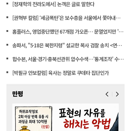
[정재학의 전라도에서] 논객은 글로 말한다
[권혁부 칼럼] ‘세금폭탄’은 보수층을 서울에서 쫓아내려는 계획
홈플러스, 영업중단했던 67개점 가오픈… 문열었지만 '텅빈 매대'
송파서, "5·18은 북한지령" 설교한 목사 검찰 송치 <연합뉴스>
합수본, 서울·경기·충북선관위 압수수색…'통계조작' 수사확대
[박필규 안보칼럼] 육사는 정말로 쿠데타 집단인가
만평