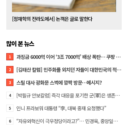
[신동춘 칼럼] 호메로스의 ‘오디세이아’와 대한민국 보수 우파의 투쟁 및 교훈
[정재학의 전라도에서] 논객은 글로 말한다
많이 본 뉴스
과징금 6000억 이어 ‘3조 7000억’ 배상 폭탄… 쿠팡 때리기에 한미 통상 ‘초비상’
1
[김태산 칼럼] 민주화를 외치던 자들이 대한민국의 적이고 간첩이었다
2
스틸 대사 광화문 스벅에 깜짝 방문…메시지?
3
[박필규 안보칼럼] 즉각 대응을 포기한 군(軍)은 생존할 수 없다
4
인니 프라보워 대통령 “李, 대북 중재 요청했다”
5
“자유와혁신이 극우정당이라고?”… 민경욱, 중앙일보 직격
6