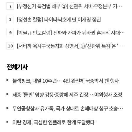
[부정선거 특검법 해부 ②] 선관위 서버·우정본부 기록까지…‘증거를 끌어오는 칼’
7
[정성홍 칼럼] 타이타닉호에 탄 이재명 정권
8
[박필규 안보칼럼] 진짜와 가짜가 뒤바뀐 혼돈의 시대, 안보 파탄은 막아야
9
[서버까 육사구국동지회 성명서] ㉝‘선관위 특검’은 ‘부정선거 특검’으로 명명하고 박주현 변호사를 ‘특검’으로 임명하라!
10
전체기사
블랙핑크, 내일 10주년… 4인 완전체 국중박서 팬 행사
태풍 '돌핀' 영향 강풍·풍랑에 제주 긴장… 야외행사 조정
무안공항참사 유가족, 국가 상대로 손해배상 청구 소송한다
이란 경제, 극심한 인플레로 한계 도달했다