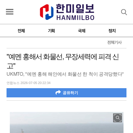
검색
전체
기획
국제
정치
전체기사
"예멘 홍해서 화물선, 무장세력에 피격 신
고"
UKMTO, "예멘 홍해 해안에서 화물선 한 척이 공격당했다"
연합뉴스 2026-07-05 20:22:34
공유하기