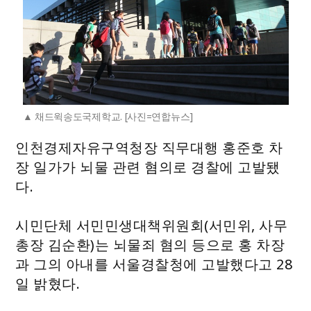
채드윅송도국제학교. [사진=연합뉴스]
인천경제자유구역청장 직무대행 홍준호 차
장 일가가 뇌물 관련 혐의로 경찰에 고발됐
다.
시민단체 서민민생대책위원회(서민위, 사무
총장 김순환)는 뇌물죄 혐의 등으로 홍 차장
과 그의 아내를 서울경찰청에 고발했다고 28
일 밝혔다.