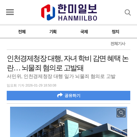
검색
전체
기획
국제
정치
전체기사
인천경제청장 대행, 자녀 학비 감면 혜택 논
란… 뇌물죄 혐의로 고발돼
서민위, 인천경제청장 대행 일가 뇌물죄 혐의로 고발
임요희 기자 2026-01-29 18:50:08
공유하기