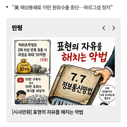
"美 해상봉쇄로 이란 원유수출 중단…하르그섬 정지"
만평
[시사만화] 표현의 자유를 해치는 악법
[시사