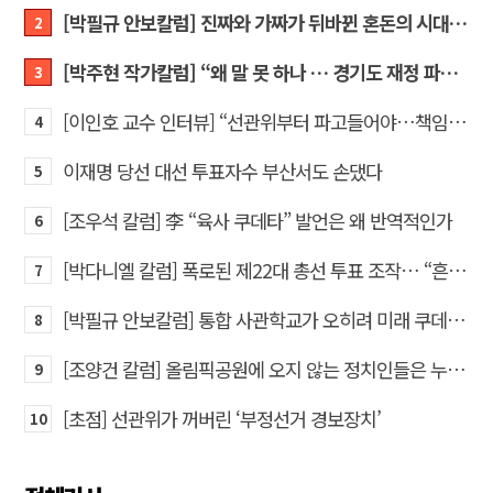
[박필규 안보칼럼] 진짜와 가짜가 뒤바뀐 혼돈의 시대, 안보 파탄은 막아야
2
[박주현 작가칼럼] “왜 말 못 하나 … 경기도 재정 파탄의 진짜 원인을”
3
[이인호 교수 인터뷰] “선관위부터 파고들어야…책임자 직접 고발하라”
4
이재명 당선 대선 투표자수 부산서도 손댔다
5
[조우석 칼럼] 李 “육사 쿠데타” 발언은 왜 반역적인가
6
[박다니엘 칼럼] 폭로된 제22대 총선 투표 조작… “흔들리는 가짜 국회의원들”
7
[박필규 안보칼럼] 통합 사관학교가 오히려 미래 쿠데타의 통로가 되는 이유
8
[조양건 칼럼] 올림픽공원에 오지 않는 정치인들은 누구인가
9
[초점] 선관위가 꺼버린 ‘부정선거 경보장치’
10