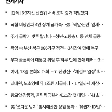
전체기사
[단독] 6·3지선 선관위 서버 조작 증거 적발됐다
국힘 비당권파 4인 징계 급가속…張, '막말·논란' 앞세워 역공
주가 급락에 빚투 탈났나…청년·고령층 마통 연체 급증
폭염 속 부산 북구 986가구 정전…3시간여 만에 복구
우파 콜롬비아 대통령 취임 후 하루 만에 연쇄 테러…3명 사상
여야, 13일 본회의 개최 두고 신경전…'재검표 일정' 확정도 아직<연합뉴스>
최태원, 노소영에 약 1조원 지급하나…17일까지 재상고 안하면 확정
황교안·장동혁, 올림픽공원서 41초간 첫 대면… ‘41초’가 던진 운명적 화두
美 '셧다운 방지' 임시예산안 상원 통과…'유권자 ID법'은 좌절