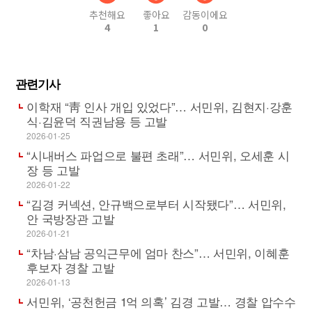
추천해요
좋아요
감동이에요
4
1
0
관련기사
이학재 “靑 인사 개입 있었다”… 서민위, 김현지·강훈
식·김윤덕 직권남용 등 고발
2026-01-25
“시내버스 파업으로 불편 초래”… 서민위, 오세훈 시
장 등 고발
2026-01-22
“김경 커넥션, 안규백으로부터 시작됐다”… 서민위,
안 국방장관 고발
2026-01-21
“차남·삼남 공익근무에 엄마 찬스”… 서민위, 이혜훈
후보자 경찰 고발
2026-01-13
서민위, ‘공천헌금 1억 의혹’ 김경 고발… 경찰 압수수