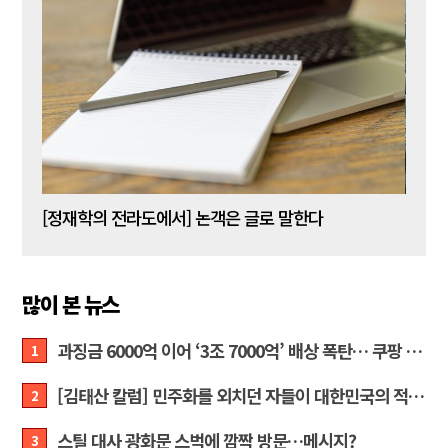
[신동춘 칼럼] 호메로스의 ‘오디세이아’와 대한민국 보수 우파의 투쟁 및 교훈
[정재학의 전라도에서] 논객은 글로 말한다
많이 본 뉴스
과징금 6000억 이어 ‘3조 7000억’ 배상 폭탄… 쿠팡 때리기에 한미 통상 ‘초비상’
1
[김태산 칼럼] 민주화를 외치던 자들이 대한민국의 적이고 간첩이었다
2
스틸 대사 광화문 스벅에 깜짝 방문…메시지?
3