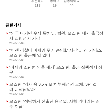
추천해요
좋아요
감동이에요
218
29
44
관련기사
“외국 나가면 수사 못해”… 법원, 모스 탄 대사 출국정
지 집행정지 기각
2026-06-04
“이젠 경찰이 이재명 무죄 증명할 시간”… 진 커밍스,
모스 탄 출금에 입 열다
2026-06-03
‘이재명 소년범 의혹 제기’ 모스 탄, 출금 집행정지 심
문
2026-06-02
모스탄 “역사 속 3.5% 모여 부패정권 교체, 3년 걸
려… 낙담말라”
2026-01-03
모스탄 “정당하게 선출된 윤석열, 사형 기다리는 죄
수 취급”