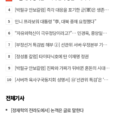
[박필규 안보칼럼] 즉각 대응을 포기한 군(軍)은 생존할 수 없다
4
인니 프라보워 대통령 “李, 대북 중재 요청했다”
5
“자유와혁신이 극우정당이라고?”… 민경욱, 중앙일보 직격
6
[부정선거 특검법 해부 ②] 선관위 서버·우정본부 기록까지…‘증거를 끌어오는 칼’
7
[정성홍 칼럼] 타이타닉호에 탄 이재명 정권
8
[박필규 안보칼럼] 진짜와 가짜가 뒤바뀐 혼돈의 시대, 안보 파탄은 막아야
9
[서버까 육사구국동지회 성명서] ㉝‘선관위 특검’은 ‘부정선거 특검’으로 명명하고 박주현 변호사를 ‘특검’으로 임명하라!
10
전체기사
[정재학의 전라도에서] 논객은 글로 말한다