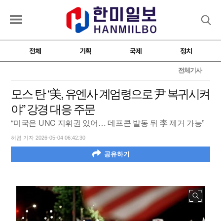
검색
전체
기획
국제
정치
전체기사
모스 탄 “美, 유엔사 계엄령으로 尹 복귀시켜
야” 강경 대응 주문
“미국은 UNC 지휘권 있어… 데프콘 발동 뒤 李 제거 가능”
허겸 기자 2026-05-04 06:42:30
공유하기