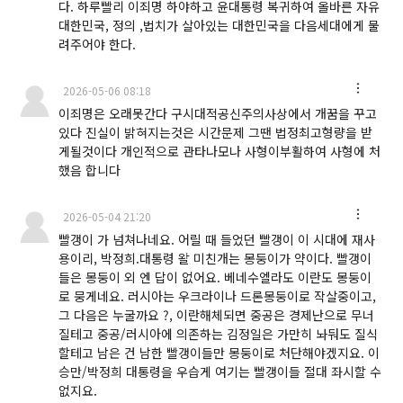
다. 하루빨리 이죄명 하야하고 윤대통령 복귀하여 올바른 자유
대한민국, 정의 ,법치가 살아있는 대한민국을 다음세대에게 물
려주어야 한다.
2026-05-06 08:18
이죄명은 오래못간다 구시대적공신주의사상에서 개꿈을 꾸고
있다 진실이 밝혀지는것은 시간문제 그땐 법정최고형량을 받
게될것이다 개인적으로 관타나모나 사형이부활하여 사형에 처
했음 합니다
2026-05-04 21:20
빨갱이 가 넘쳐나네요. 어릴 때 들었던 빨갱이 이 시대에 재사
용이리, 박정희.대통령 왈 미친개는 몽둥이가 약이다. 빨갱이
들은 몽둥이 외 엔 답이 없어요. 베네수엘라도 이란도 몽둥이
로 뭉게네요. 러시아는 우크라이나 드론몽둥이로 작살중이고,
그 다음은 누굴까요 ?, 이란해체되면 중공은 경제난으로 무너
질테고 중공/러시아에 의존하는 김정일은 가만히 놔둬도 질식
할테고 남은 건 남한 빨갱이들만 몽둥이로 처단해야겠지요. 이
승만/박정희 대통령을 우습게 여기는 빨갱이들 절대 좌시할 수
없지요.