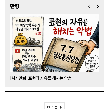
만평
[시사만화] 표현의 자유를 해치는 악법
[시사
PC버전