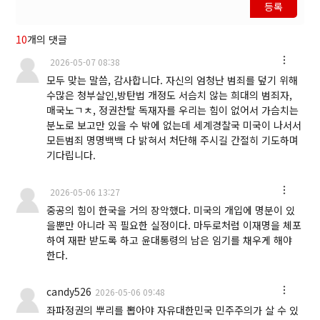
등록
10
개의 댓글
2026-05-07 08:38
모두 맞는 말씀, 감사합니다. 자신의 엄청난 범죄를 덮기 위해
수많은 청부살인,방탄법 개정도 서슴치 않는 희대의 범죄자,
매국노ㄱㅊ, 정권찬탈 독재자를 우리는 힘이 없어서 가슴치는
분노로 보고만 있을 수 밖에 없는데 세계경찰국 미국이 나서서
모든범죄 명명백백 다 밝혀서 처단해 주시길 간절히 기도하며
기다립니다.
2026-05-06 13:27
중공의 힘이 한국을 거의 장악했다. 미국의 개입에 명분이 있
을뿐만 아니라 꼭 필요한 실정이다. 마두로처럼 이재명을 체포
하여 재판 받도록 하고 윤대통령의 남은 임기를 채우게 해야
한다.
candy526
2026-05-06 09:48
좌파정권의 뿌리를 뽑아야 자유대한민국 민주주의가 살 수 있