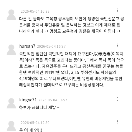
2026-05-04 16:39
다른 건 몰라도 교육청 공무원이 보안이 생명인 국민신문고 공
문서를 훔쳐서 무단유출 및 은닉하는 것보고 이게 제대로 된
나라인가 싶다 ㅋ 멍청도 교육청과 경찰은 세금이 아깝다 ㅋ
hursan7
2026-05-04 16:37
극단적인 집단엔 극단적인 대책이 요구된다,以毒治毒(이독치
독)이라? 독은 독으로 고친다는 뜻이다,그래서 독사 독이 약으
로 쓰는거다, 자유민주를 무너뜨리고 공산독재를 꿈꾸는 놈들
한텐 혁명적인 방법밖엔 없다, 3,15 부정선거도 학생들의
4,19혁명의 피로 무너뜨렸다,이번엔 유엔의 비상계엄을 통한
레짐체인지가 절대적으로 요구되는 비상상황이다,
kingyc71
2026-05-04 12:57
하루가 급합니다 제발 ~
2026-05-04 12:30
윤 어 게 인!!!