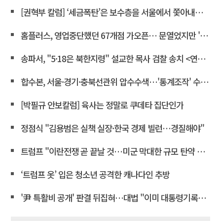
[권혁부 칼럼] ‘세금폭탄’은 보수층을 서울에서 쫓아내려는 계획
홈플러스, 영업중단했던 67개점 가오픈… 문열었지만 '텅빈 매대'
송파서, "5·18은 북한지령" 설교한 목사 검찰 송치 <연합뉴스>
합수본, 서울·경기·충북선관위 압수수색…'통계조작' 수사확대
[박필규 안보칼럼] 육사는 정말로 쿠데타 집단인가
정점식 "김용범은 실책 실장·한국 경제 빌런…경질해야"
트럼프 "이란전쟁 곧 끝날 것…미군 막대한 규모 탄약 보유"
‘트럼프 옷’ 입은 청소년 공격한 캐나다인 추방
'尹 특활비 공개' 판결 뒤집혀…대법 "이미 대통령기록관 이관"