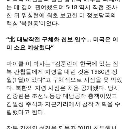
는 데 깊이 관여했으며 5·18 역시 직접 조사
한 뒤 워싱턴에 최초 보고한 미 정보당국의
핵심 ‘북한통’이었다.
“北 대남작전 구체화 첩보 입수… 미국은 이
미 소요 예상했다”
마이클 이 박사는 “김중린이 한국에 있는 잠
복 간첩들에게 지령을 내린 것은 1980년 정
월(1월)이었다”고 구체적으로 시점을 못 박았
다. 북한의 지령 시점은 처음 공개됐다. 당시
김중린은 조선노동당 대남공작 총책이었고
김일성 주석과 지근거리에서 공작 계획을 수
립했다고 한다.
잠복 간첩의 성격을 되묻자 “이미 침투해서