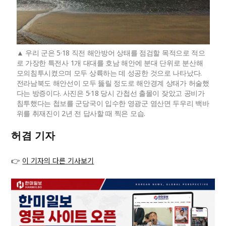
우리 군은 5·18 직전 해안방어 상태를 점검할 목적으로 적으
로 가장한 특전사 1개 대대를 호남 해안에 분대 단위로 분산해
모의침투시켰으며 모두 상륙하는 데 성공한 것으로 나타났다.
전라남북도 해안선이 모두 뚫릴 정도로 해안경계 상태가 허술했
다는 방증이다. 사진은 5·18 당시 간첩선 출몰이 잦았고 공비가
침투했다는 첩보를 군당국이 입수한 영광군 염산면 두우리 백바
위를 취재진이 2년 전 답사할 때 찍은 모습.
허겸 기자
👉
이 기자의 다른 기사보기