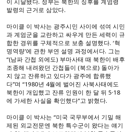
이 시달됐다. 정부는 북한의 징후를 계엄령
발령의 근거로 삼았다.
마이클 이 박사는 광주시민 사이에 섞여 시민
과 계엄군을 교란하고 싸우게 만든 세력이 규
합한 경위를 구체적으로 보충 설명했다. ‘혁
명역량’에 관한 부연 설명 과정에서다. 그는
“(남파 간첩 외에도) 부마사태 때 북한이 배후
조종해 내려왔던 간첩들이 (북으로) 돌아가
지 않고 잔류하고 있다가 광주에 합류했
다”며 “1980년 4월에 벌어진 사북사태에도
북한이 개입했고 잔류 인원이 한 달 뒤 5·18
에 가세한 사실을 확인했다”고 밝혔다.
마이클 이 박사는 “미국 국무부에서 기밀 해
제된 외교전문엔 북한 특수군이 왔다는 얘기