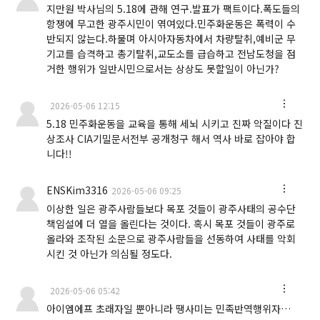
지만원 박사님의 5.18에 관해 연구.발표가 팩트이다.폭도들의
항쟁에 무고한 광주시민이 엮여있다.민주화운동은 폭력이 수
반되지 않는다.하물며 아시아자동차에서 차량탈취,예비군 무
기고를 습격하고 총기탈취,교도소를 급습하고 전남도청을 점
거한 행위가 일반시민으로서는 상상도 못할일이 아닌가?
2026-05-06 12:15
5.18 민주화운동을 교육을 통해 세뇌 시키고 진짜 악질이다 진
상조사 CIA기밀문서전부 공개청구 해서 역사 바로 잡아야 합
니다!!
ENSKim3316
2026-05-06 09:25
이상한 일은 광주사람들보다 목포 것들이 광주사태의 공수단
책임설에 더 열을 올린다는 것이다. 혹시 목포 것들이 광주로
올라와 조작된 소문으로 광주사람들을 선동하여 사태를 악회
시킨 것 아닌가 의심될 정도다.
2026-05-06 05:42
아이엠에프 초래자일 뿐아니라 땡사미는 민족반역행위자…