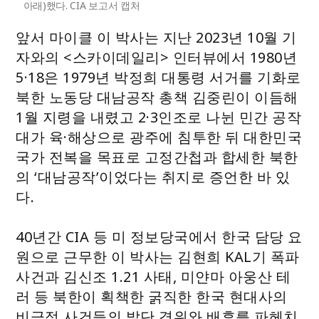
아래)했다. CIA 보고서 캡처
앞서 마이클 이 박사는 지난 2023년 10월 기
자와의 <스카이데일리> 인터뷰에서 1980년
5·18은 1979년 박정희 대통령 서거를 기화로
북한 노동당 대남공작 총책 김중린이 이듬해
1월 지령을 내렸고 2·3인조로 나뉜 민간 공작
대가 육·해상으로 광주에 침투한 뒤 대한민국
국가 전복을 목표로 고정간첩과 합세한 북한
의 ‘대남공작’이었다는 취지로 증언한 바 있
다.
40년간 CIA 등 미 정보당국에서 한국 담당 요
원으로 근무한 이 박사는 김현희 KAL기 폭파
사건과 김신조 1.21 사태, 미얀마 아웅산 테
러 등 북한이 획책한 굵직한 한국 현대사의
비극적 사건들의 발단 경위와 배후를 파헤치