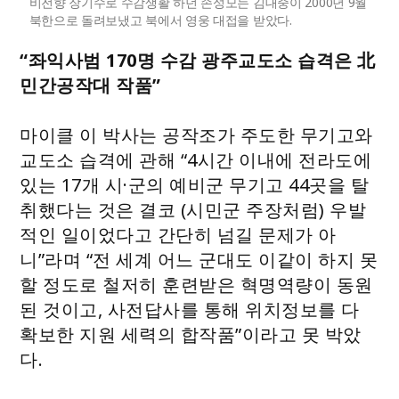
비전향 장기수로 수감생활 하던 손성모는 김대중이 2000년 9월
북한으로 돌려보냈고 북에서 영웅 대접을 받았다.
“좌익사범 170명 수감 광주교도소 습격은 北
민간공작대 작품
”
마이클 이 박사는 공작조가 주도한 무기고와
교도소 습격에 관해 “4시간 이내에 전라도에
있는 17개 시·군의 예비군 무기고 44곳을 탈
취했다는 것은 결코 (시민군 주장처럼) 우발
적인 일이었다고 간단히 넘길 문제가 아
니”라며 “전 세계 어느 군대도 이같이 하지 못
할 정도로 철저히 훈련받은 혁명역량이 동원
된 것이고, 사전답사를 통해 위치정보를 다
확보한 지원 세력의 합작품”이라고 못 박았
다.