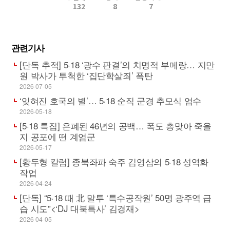
132
8
7
관련기사
[단독 추적] 5·18 ‘광수 판결’의 치명적 부메랑… 지만
원 박사가 투척한 ‘집단학살죄’ 폭탄
2026-07-05
‘잊혀진 호국의 별’… 5·18 순직 군경 추모식 엄수
2026-05-18
[5·18 특집] 은폐된 46년의 공백… 폭도 총맞아 죽을
지 공포에 떤 계엄군
2026-05-17
[황두형 칼럼] 종북좌파 숙주 김영삼의 5·18 성역화
작업
2026-04-24
[단독] “5·18 때 北 말투 ‘특수공작원’ 50명 광주역 급
습 시도”<‘DJ 대북특사’ 김경재>
2026-04-05