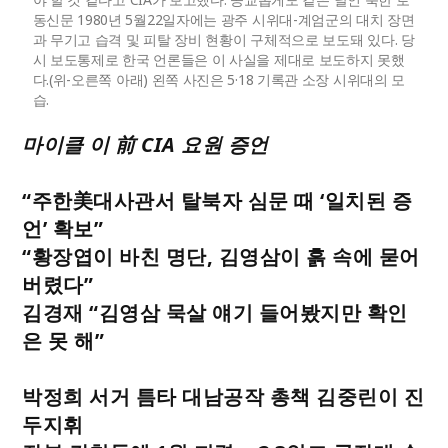
동신문 1980년 5월22일자에는 광주 시위대-계엄군의 대치 장면
과 무기고 습격 및 피탈 장비 현황이 구체적으로 보도돼 있다. 당
시 보도통제로 한국 언론들은 이 사실을 제대로 보도하지 못했
다.(위-오른쪽 아래) 왼쪽 사진은 5·18 기록관 소장 시위대의 모
습.
마이클 이 前 CIA 요원 증언
“
주한美대사관서 탈북자 심문 때 ‘
일치된 증
언’
확보”
“황장엽이 바친 명단, 김영삼이 흙 속에 묻어
버렸다”
김경재 “김영삼 묵살 얘기 들어봤지만 확인
은 못 해”
박정희 서거 틈타 대남공작 총책 김중린이 진
두지휘