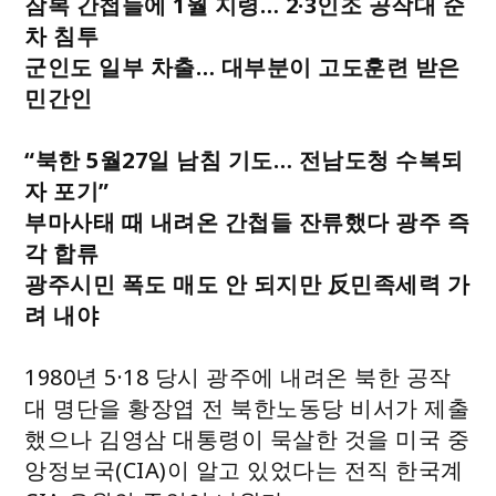
잠복 간첩들에 1월 지령… 2·3인조 공작대 순
차 침투
군인도 일부 차출… 대부분이 고도훈련 받은
민간인
“북한 5월27일 남침 기도… 전남도청 수복되
자 포기”
부마사태 때 내려온 간첩들 잔류했다 광주 즉
각 합류
광주시민 폭도 매도 안 되지만 反민족세력 가
려 내야
1980년 5·18 당시 광주에 내려온 북한 공작
대 명단을 황장엽 전 북한노동당 비서가 제출
했으나 김영삼 대통령이 묵살한 것을 미국 중
앙정보국(CIA)이 알고 있었다는 전직 한국계