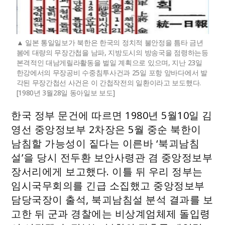
일본 통일일보가 북한은 한국의 정치적 불안정을 틈타 금년
봄에 대량의 무장간첩을 남파, 지방도시의 방송국을 점령하는등
본격적인 대남게릴라활동을 벌일 계획으로 있으며, 지난 23일
한강에서의 무장공비 수중침투사건과 25일 포항 앞바다에서 발
각된 무장간첩선 사건은 이 간첩작전의 일환이라고 보도했다.
[1980년 3월28일 동아일보 보도]
한국 정부 문건에 따르면 1980년 5월10일 김
영선 중앙정보부 2차장은 5월 중순 북한이
남침할 가능성이 짙다는 이른바 ‘북괴남침
설’을 당시 전두환 보안사령관 겸 중앙정보부
장서리에게 보고했다. 이틀 뒤 우리 정부는
임시국무회의를 긴급 소집했고 중앙정보부
담당국장이 출석, 북괴남침설 분석 결과를 보
고한 뒤 군과 경찰에는 비상계엄체제 돌입령