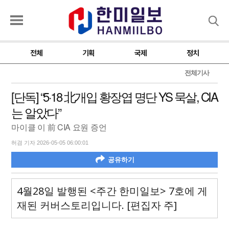
검색
전체
기획
국제
정치
전체기사
[단독] “5·18 北개입 황장엽 명단 YS 묵살, CIA
는 알았다”
마이클 이 前 CIA 요원 증언
허겸 기자 2026-05-05 06:00:01
공유하기
4월28일 발행된 <주간 한미일보> 7호에 게
재된 커버스토리입니다. [편집자 주]