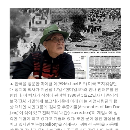
한국을 방문한 마이클 이(93·Michael P. Yi) 미국 조지워싱턴
대 정치학 박사가 지난달 17일 <한미일보>와 만나 인터뷰를 진
행했다. 이 박사가 작성에 관여한 1980년 5월22일자 미 중앙정
보국(CIA) 기밀해제 보고서(가운데 아래)에는 계엄사령관의 협
상 객체인 시민그룹에 ‘김대중 추종자들(Associates of Kim Dae
Jung)’이 섞여 있고 전라도의 ‘내란(insurrection)’이 계엄사에 심
각한 위협이 되고 있다고 기술돼 있다. 또한 군이 정전 협상을 벌
이고 있지만 ‘반란(rebellion)’을 잠재우기 위해선 무력을 사용해
야 할 것 같다고 CIA가 보고했다. 공교롭게도 같은 날인 북한 로