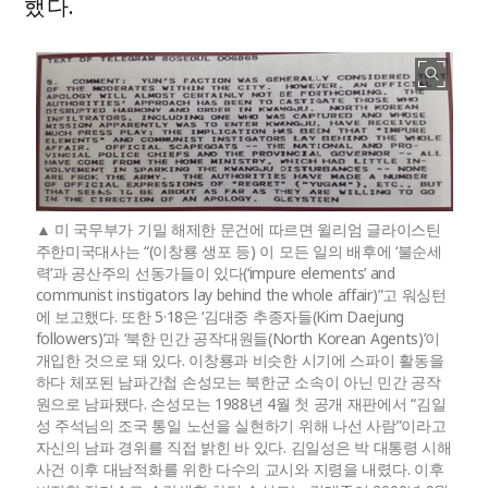
했다.
미 국무부가 기밀 해제한 문건에 따르면 윌리엄 글라이스틴
주한미국대사는 “(이창룡 생포 등) 이 모든 일의 배후에 ‘불순세
력’과 공산주의 선동가들이 있다(‘impure elements’ and
communist instigators lay behind the whole affair)”고 워싱턴
에 보고했다. 또한 5·18은 ‘김대중 추종자들(Kim Daejung
followers)’과 ‘북한 민간 공작대원들(North Korean Agents)’이
개입한 것으로 돼 있다. 이창룡과 비슷한 시기에 스파이 활동을
하다 체포된 남파간첩 손성모는 북한군 소속이 아닌 민간 공작
원으로 남파됐다. 손성모는 1988년 4월 첫 공개 재판에서 “김일
성 주석님의 조국 통일 노선을 실현하기 위해 나선 사람”이라고
자신의 남파 경위를 직접 밝힌 바 있다. 김일성은 박 대통령 시해
사건 이후 대남적화를 위한 다수의 교시와 지령을 내렸다. 이후