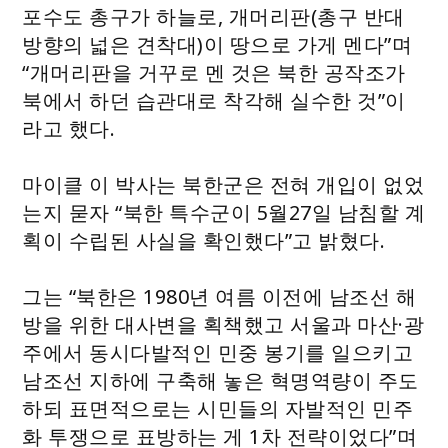
포수도 총구가 하늘로, 개머리판(총구 반대
방향의 넓은 견착대)이 땅으로 가게 멘다”며
“개머리판을 거꾸로 멘 것은 북한 공작조가
북에서 하던 습관대로 착각해 실수한 것”이
라고 했다.
마이클 이 박사는 북한군은 전혀 개입이 없었
는지 묻자 “북한 특수군이 5월27일 남침할 계
획이 수립된 사실을 확인했다”고 밝혔다.
그는 “북한은 1980년 여름 이전에 남조선 해
방을 위한 대사변을 획책했고 서울과 마산·광
주에서 동시다발적인 민중 봉기를 일으키고
남조선 지하에 구축해 놓은 혁명역량이 주도
하되 표면적으로는 시민들의 자발적인 민주
화 투쟁으로 표방하는 게 1차 전략이었다”며