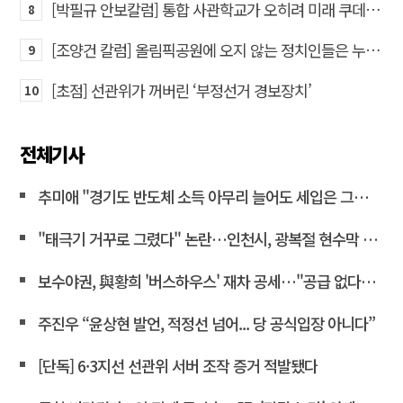
[박필규 안보칼럼] 통합 사관학교가 오히려 미래 쿠데타의 통로가 되는 이유
8
[조양건 칼럼] 올림픽공원에 오지 않는 정치인들은 누구인가
9
[초점] 선관위가 꺼버린 ‘부정선거 경보장치’
10
전체기사
추미애 "경기도 반도체 소득 아무리 늘어도 세입은 그대로"
"태극기 거꾸로 그렸다" 논란…인천시, 광복절 현수막 철거
보수야권, 與황희 '버스하우스' 재차 공세…"공급 없다는 자백"
주진우 “윤상현 발언, 적정선 넘어... 당 공식입장 아니다”
[단독] 6·3지선 선관위 서버 조작 증거 적발됐다