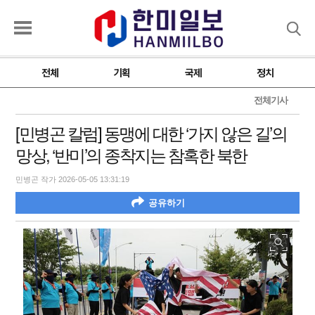
검색
전체
기획
국제
정치
전체기사
[민병곤 칼럼] 동맹에 대한 ‘가지 않은 길’의
망상, ‘반미’의 종착지는 참혹한 북한
민병곤 작가 2026-05-05 13:31:19
공유하기