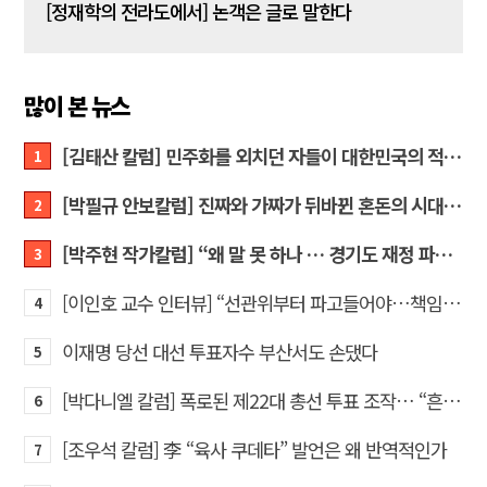
[신동춘 칼럼] 호메로스의 ‘오디세이아’와 대한민국 보수 우파의 투쟁 및 교훈
[정재학의 전라도에서] 논객은 글로 말한다
많이 본 뉴스
[김태산 칼럼] 민주화를 외치던 자들이 대한민국의 적이고 간첩이었다
1
[박필규 안보칼럼] 진짜와 가짜가 뒤바뀐 혼돈의 시대, 안보 파탄은 막아야
2
[박주현 작가칼럼] “왜 말 못 하나 … 경기도 재정 파탄의 진짜 원인을”
3
[이인호 교수 인터뷰] “선관위부터 파고들어야…책임자 직접 고발하라”
4
이재명 당선 대선 투표자수 부산서도 손댔다
5
[박다니엘 칼럼] 폭로된 제22대 총선 투표 조작… “흔들리는 가짜 국회의원들”
6
[조우석 칼럼] 李 “육사 쿠데타” 발언은 왜 반역적인가
7