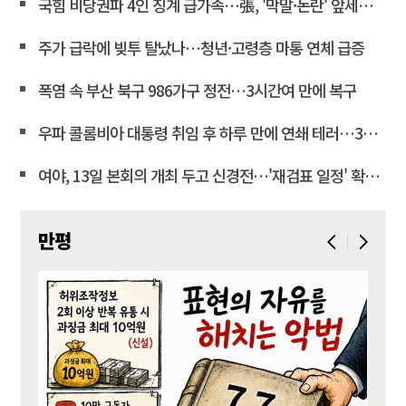
국힘 비당권파 4인 징계 급가속…張, '막말·논란' 앞세워 역공
주가 급락에 빚투 탈났나…청년·고령층 마통 연체 급증
폭염 속 부산 북구 986가구 정전…3시간여 만에 복구
우파 콜롬비아 대통령 취임 후 하루 만에 연쇄 테러…3명 사상
여야, 13일 본회의 개최 두고 신경전…'재검표 일정' 확정도 아직<연합뉴스>
만평