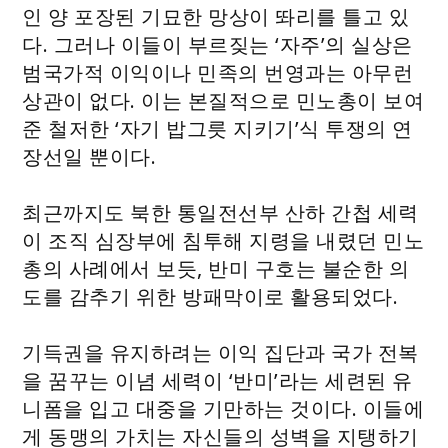
인 양 포장된 기묘한 망상이 똬리를 틀고 있
다. 그러나 이들이 부르짖는 ‘자주’의 실상은
범국가적 이익이나 민족의 번영과는 아무런
상관이 없다. 이는 본질적으로 민노총이 보여
준 철저한 ‘자기 밥그릇 지키기’식 투쟁의 연
장선일 뿐이다.
최근까지도 북한 통일전선부 산하 간첩 세력
이 조직 심장부에 침투해 지령을 내렸던 민노
총의 사례에서 보듯, 반미 구호는 불순한 의
도를 감추기 위한 방패막이로 활용되었다.
기득권을 유지하려는 이익 집단과 국가 전복
을 꿈꾸는 이념 세력이 ‘반미’라는 세련된 유
니폼을 입고 대중을 기만하는 것이다. 이들에
게 동맹의 가치는 자신들의 성벽을 지탱하기