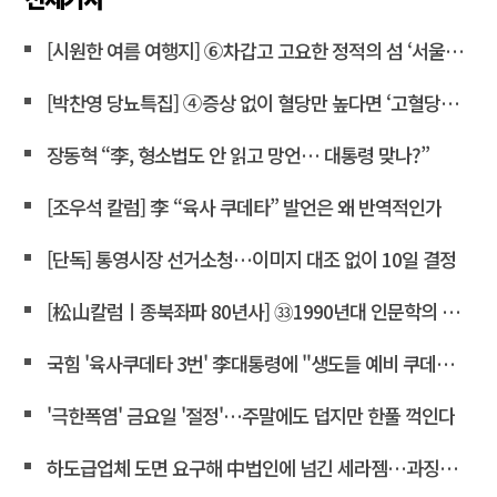
[시원한 여름 여행지] ⑥차갑고 고요한 정적의 섬 ‘서울시립미술관’
[박찬영 당뇨특집] ④증상 없이 혈당만 높다면 ‘고혈당증’으로 불러야
장동혁 “李, 형소법도 안 읽고 망언… 대통령 맞나?”
[조우석 칼럼] 李 “육사 쿠데타” 발언은 왜 반역적인가
[단독] 통영시장 선거소청…이미지 대조 없이 10일 결정
[松山칼럼ㅣ종북좌파 80년사] ㉝1990년대 인문학의 좌경화
국힘 '육사쿠데타 3번' 李대통령에 "생도들 예비 쿠데타세력 몰아"
'극한폭염' 금요일 '절정'…주말에도 덥지만 한풀 꺽인다
하도급업체 도면 요구해 中법인에 넘긴 세라젬…과징금 4억3천만