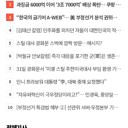
과징금 6000억 이어 ‘3조 7000억’ 배상 폭탄… 쿠팡 때리기에 한미 통상 ‘초비상’
2
“한국의 금기어 A-WEB”… 美 부정선거 분석 권위자 프랭크 박사가 작심 비판한 한국 ‘선거 공작’의 실체
3
[김태산 칼럼] 민주화를 외치던 자들이 대한민국의 적이고 간첩이었다
4
스틸 대사 광화문 스벅에 깜짝 방문…메시지?
5
[박필규 안보칼럼] 즉각 대응을 포기한 군(軍)은 생존할 수 없다
6
31일 광화문서 ‘미셸 스틸 주한미국대사 부임 환영 기자회견’… 80여 개 단체 집결
7
인니 프라보워 대통령 “李, 대북 중재 요청했다”
8
“자유와혁신이 극우정당이라고?”… 민경욱, 중앙일보 직격
9
[부정선거 특검법 해부 ②] 선관위 서버·우정본부 기록까지…‘증거를 끌어오는 칼’
10
전체기사