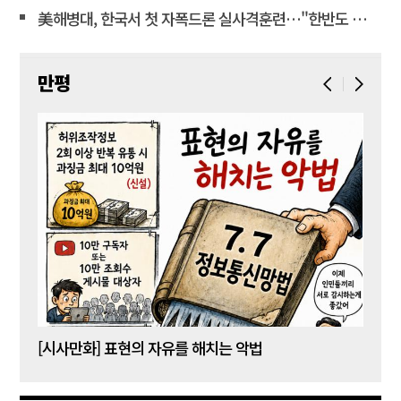
美해병대, 한국서 첫 자폭드론 실사격훈련…"한반도 지형 학습"
만평
[시사만화] 표현의 자유를 해치는 악법
[시사