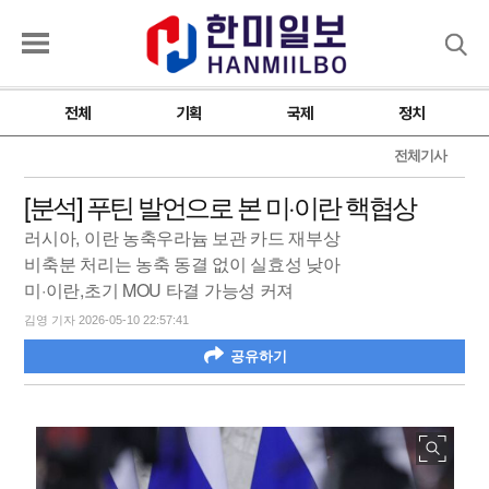
검색
전체
기획
국제
정치
전체기사
[분석] 푸틴 발언으로 본 미·이란 핵협상
러시아, 이란 농축우라늄 보관 카드 재부상
비축분 처리는 농축 동결 없이 실효성 낮아
미·이란,초기 MOU 타결 가능성 커져
김영 기자 2026-05-10 22:57:41
공유하기