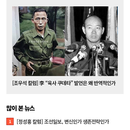
[김성민 칼럼] 탱크데이 이벤트의 눈덩이가 아직도 구르고 있다
[조우석 칼럼] 李 “육사 쿠데타” 발언은 왜 반역적인가
[정성
많이 본 뉴스
[정성홍 칼럼] 조선일보, 변신인가 생존전략인가
1