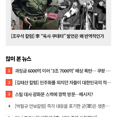
[김성민 칼럼] 탱크데이 이벤트의 눈덩이가 아직도 구르고 있다
[조우석 칼럼] 李 “육사 쿠데타” 발언은 왜 반역적인가
[정성
많이 본 뉴스
과징금 6000억 이어 ‘3조 7000억’ 배상 폭탄… 쿠팡 때리기에 한미 통상 ‘초비상’
1
[김태산 칼럼] 민주화를 외치던 자들이 대한민국의 적이고 간첩이었다
2
스틸 대사 광화문 스벅에 깜짝 방문…메시지?
3
[박필규 안보칼럼] 즉각 대응을 포기한 군(軍)은 생존할 수 없다
4