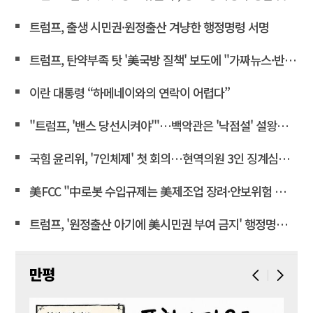
트럼프, 출생 시민권·원정출산 겨냥한 행정명령 서명
트럼프, 탄약부족 탓 '美국방 질책' 보도에 "가짜뉴스·반역"
이란 대통령 “하메네이와의 연락이 어렵다”
"트럼프, '밴스 당선시켜야'"…백악관은 '낙점설' 설왕설래
국힘 윤리위, '7인체제' 첫 회의…현역의원 3인 징계심의 계속
美FCC "中로봇 수입규제는 美제조업 장려·안보위험 대응 목적"
트럼프, '원정출산 아기에 美시민권 부여 금지' 행정명령 서명
만평