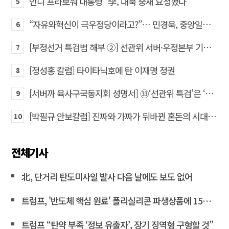
인니 프라보워 대통령 “李, 대북 중재 요청했다”
5
“자유와혁신이 극우정당이라고?”… 민경욱, 중앙일보 직격
6
[부정선거 특검법 해부 ②] 선관위 서버·우정본부 기록까지…‘증거를 끌어오는 칼’
7
[정성홍 칼럼] 타이타닉호에 탄 이재명 정권
8
[서버까 육사구국동지회 성명서] ㉝‘선관위 특검’은 ‘부정선거 특검’으로 명명하고 박주현 변호사를 ‘특검’으로 임명하라!
9
[박필규 안보칼럼] 진짜와 가짜가 뒤바뀐 혼돈의 시대, 안보 파탄은 막아야
10
전체기사
北, 단거리 탄도미사일 발사 다음 날에도 보도 없어
트럼프, '반도체 핵심 원료' 폴리실리콘 파생상품에 15% 관세
트럼프 “탄약 부족 ‘정보 유출자’, 장기 징역형 구형할 것”