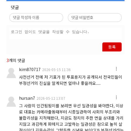
댓글
등록
3
개의 댓글
kim870717
2026-05-15 11:36
사전선거 전에 저 기표가 된 투표용지가 공개되서 전국민들이
부정선거의 진실을 알게되면 얼마나 좋을까요....
hursan7
2026-05-12 13:07
그 사람의 인간됨됨이를 보려면 우선 일관성을 봐야한다, 이상
로 대표는 카메라출동때부터 시종일관하여 사회의 부조리와
불합리성을 지적해왔다, 지금도 정치의 추한 면을 상대를 가리
지않고 과감하게 파헤치고 고발하는 일관성은 참으로 높히 살
정신이다,김문수같이 그럴듯한 신념을 보이다가 부정선거라는