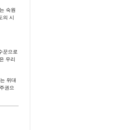
는 숙원
도의 시
파수꾼으로
식은 우리
는 위대
민주권으