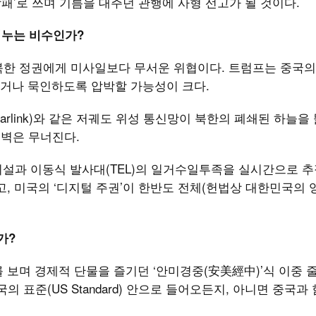
방패’로 쓰며 기름을 대주던 관행에 사형 선고가 될 것이다.
겨누는 비수인가?
북한 정권에게 미사일보다 무서운 위협이다. 트럼프는 중국의
거나 묵인하도록 압박할 가능성이 크다.
rlink)와 같은 저궤도 위성 통신망이 북한의 폐쇄된 하늘을 
성벽은 무너진다.
시설과 이동식 발사대(TEL)의 일거수일투족을 실시간으로 
, 미국의 ‘디지털 주권’이 한반도 전체(헌법상 대한민국의 
가?
 보며 경제적 단물을 즐기던 ‘안미경중(安美經中)’식 이중 
 표준(US Standard) 안으로 들어오든지, 아니면 중국과 