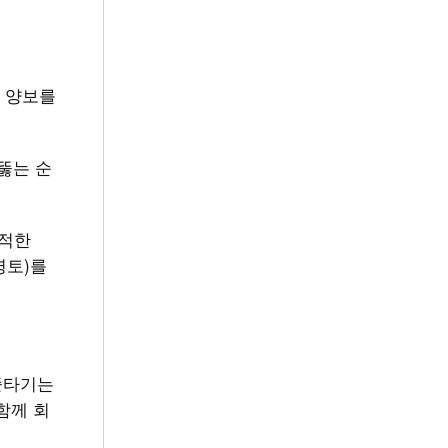
 양보를
뚫는 순
추적한
영토)를
줄타기는
함께 회