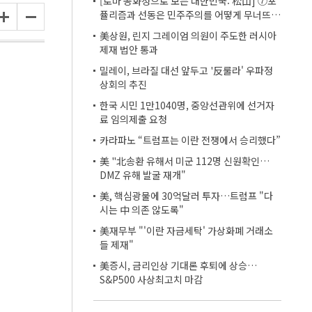
[로마 공화정으로 보는 대한민국: 松山] ⑦포
퓰리즘과 선동은 민주주의를 어떻게 무너뜨리
는가
美상원, 린지 그레이엄 의원이 주도한 러시아
제재 법안 통과
밀레이, 브라질 대선 앞두고 '反룰라' 우파정
상회의 추진
한국 시민 1만1040명, 중앙선관위에 선거자
료 임의제출 요청
카라파노 “트럼프는 이란 전쟁에서 승리했다”
美 "北송환 유해서 미군 112명 신원확인…
DMZ 유해 발굴 재개"
美, 핵심광물에 30억달러 투자…트럼프 "다
시는 中 의존 않도록"
美재무부 "'이란 자금세탁' 가상화폐 거래소
들 제재"
美증시, 금리인상 기대론 후퇴에 상승…
S&P500 사상최고치 마감