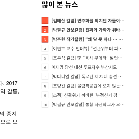
많이 본 뉴스
[김태산 칼럼] 민주화를 외치던 자들이 대한민국의 적이고 간첩이었다
1
[박필규 안보칼럼] 진짜와 가짜가 뒤바뀐 혼돈의 시대, 안보 파탄은 막아야
2
[박주현 작가칼럼] “왜 말 못 하나 … 경기도 재정 파탄의 진짜 원인을”
3
[이인호 교수 인터뷰] “선관위부터 파고들어야…책임자 직접 고발하라”
4
[조우석 칼럼] 李 “육사 쿠데타” 발언은 왜 반역적인가
5
이재명 당선 대선 투표자수 부산서도 손댔다
6
[박다니엘 칼럼] 폭로된 제22대 총선 투표 조작… “흔들리는 가짜 국회의원들”
7
 2017
[조양건 칼럼] 올림픽공원에 오지 않는 정치인들은 누구인가
8
역 갈등,
[초점] 선관위가 꺼버린 ‘부정선거 경보장치’
9
[박필규 안보칼럼] 통합 사관학교가 오히려 미래 쿠데타의 통로가 되는 이유
10
의 종지
작으로 보