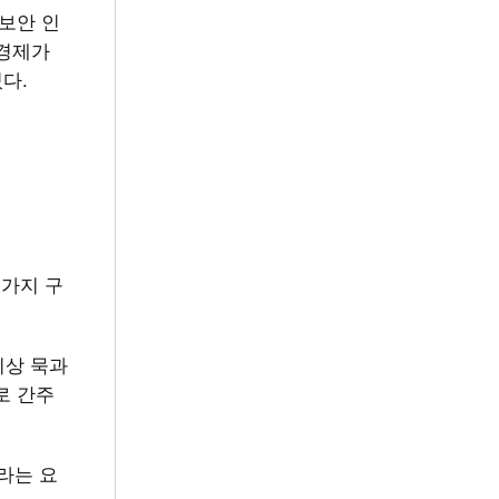
보안 인
 경제가
있다.
 가지 구
이상 묵과
로 간주
라는 요