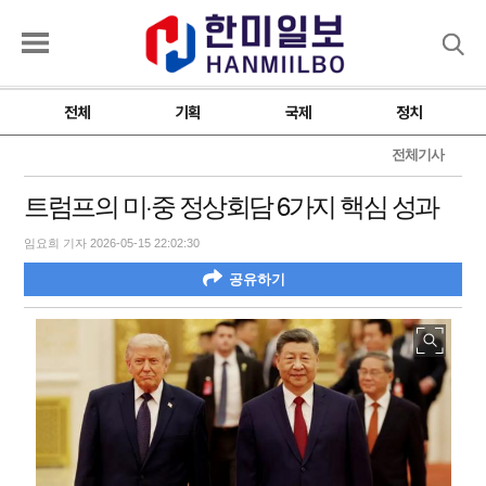
검색
전체
기획
국제
정치
전체기사
트럼프의 미·중 정상회담 6가지 핵심 성과
임요희 기자 2026-05-15 22:02:30
공유하기