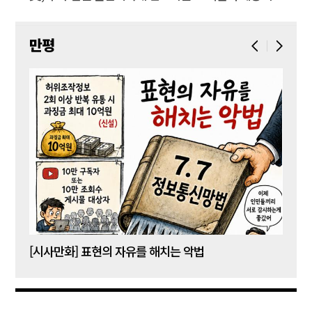
만평
[시사만화] 표현의 자유를 해치는 악법
[시사