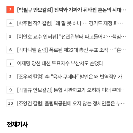
[박필규 안보칼럼] 진짜와 가짜가 뒤바뀐 혼돈의 시대, 안보 파탄은 막아야
3
[박주현 작가칼럼] “왜 말 못 하나 … 경기도 재정 파탄의 진짜 원인을”
4
[이인호 교수 인터뷰] “선관위부터 파고들어야…책임자 직접 고발하라”
5
[박다니엘 칼럼] 폭로된 제22대 총선 투표 조작… “흔들리는 가짜 국회의원들”
6
이재명 당선 대선 투표자수 부산서도 손댔다
7
[조우석 칼럼] 李 “육사 쿠데타” 발언은 왜 반역적인가
8
[박필규 안보칼럼] 통합 사관학교가 오히려 미래 쿠데타의 통로가 되는 이유
9
[조양건 칼럼] 올림픽공원에 오지 않는 정치인들은 누구인가
10
전체기사