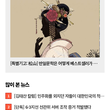
[김명수 칼럼] 5년 임기 이재명이 80년 전통 육사를 없앤다?
[특별기고: 松山] 반일문학은 어떻게 베스트셀러가 되는가?
[정성
많이 본 뉴스
[김태산 칼럼] 민주화를 외치던 자들이 대한민국의 적이고 간첩이었다
1
[단독] 6·3지선 선관위 서버 조작 증거 적발됐다
2