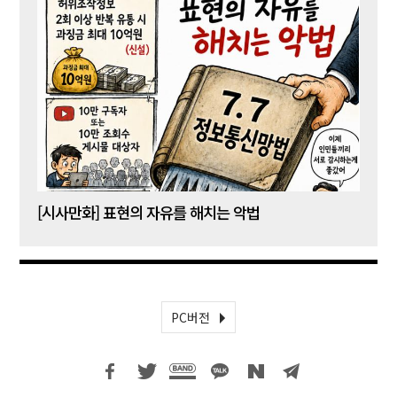
[시사만화] 표현의 자유를 해치는 악법
[시사
PC버전