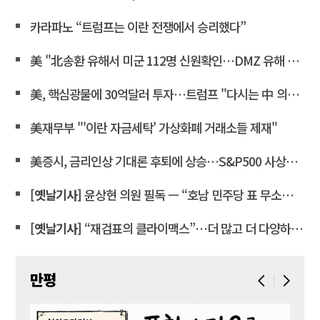
카라파노 “트럼프는 이란 전쟁에서 승리했다”
美 "北송환 유해서 미군 112명 신원확인…DMZ 유해 발굴 재개"
美, 핵심광물에 30억달러 투자…트럼프 "다시는 中 의존 않도록"
美재무부 "'이란 자금세탁' 가상화폐 거래소들 제재"
美증시, 금리인상 기대론 후퇴에 상승…S&P500 사상최고치 마감
[옛날기사]
윤상현 의원 필독 ㅡ “호남 민주당 표 무소속에 보태”… 전산 조작으로 ‘선거비 보전’ 의혹
[옛날기사]
“재검표의 클라이맥스”…더 많고 더 다양하게 쏟아진 부정 의심 투표지
만평