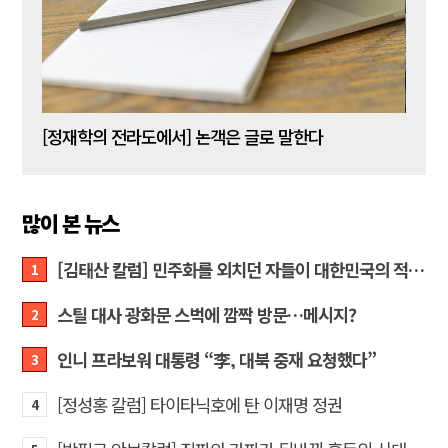
[신동춘 칼럼] 호메로스의 ‘오디세이아’와 대한민국 보수 우파의 투쟁 및 교훈
[정재학의 전라도에서] 논객은 글로 말한다
많이 본 뉴스
[김태산 칼럼] 민주화를 외치던 자들이 대한민국의 적이고 간첩이었다
1
스틸 대사 광화문 스벅에 깜짝 방문…메시지?
2
인니 프라보워 대통령 “李, 대북 중재 요청했다”
3
[정성홍 칼럼] 타이타닉호에 탄 이재명 정권
4