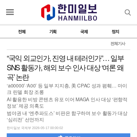
검색
전체
기획
국제
정치
전체기사
“국익 외교인가, 진영 내 테러인가”… 일부
SNS 활동가, 해외 보수 인사 대상 ‘여론 왜
곡’ 논란
‘a00000’·‘A00’ 등 일부 지지층, 美 CPAC 성과 폄훼… 마이
크 린델 회장 조롱
AI 활용한 비방 콘텐츠 유포 이어 MAGA 인사 대상 ‘편향적
정보’ 제공 의혹도
범야권 내 ‘엔추파도스’ 비판은 함구하며 보수 활동가 대상
‘심리전’ 선언까지
한미일보 국제부 2026-05-17 00:00:02