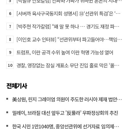
[박필규 안보칼럼] 진짜와 가짜가 뒤바뀐 혼돈의 시대, 안보 파탄은 막아야
5
[서버까 육사구국동지회 성명서] ㉝‘선관위 특검’은 ‘부정선거 특검’으로 명명하고 박주현 변호사를 ‘특검’으로 임명하라!
6
[박주현 작가칼럼] “왜 말 못 하나 … 경기도 재정 파탄의 진짜 원인을”
7
[이인호 교수 인터뷰] “선관위부터 파고들어야…책임자 직접 고발하라”
8
트럼프, 이란 공격 수위 높여 이란 혁명 가능성 열어
9
경찰, 영장없는 잠실 개표소 무단 진입 홀로 막은 ‘올다르크’ 불구속 송치
10
전체기사
美상원, 린지 그레이엄 의원이 주도한 러시아 제재 법안 통과
밀레이, 브라질 대선 앞두고 '反룰라' 우파정상회의 추진
한국 시민 1만1040명, 중앙선관위에 선거자료 임의제출 요청