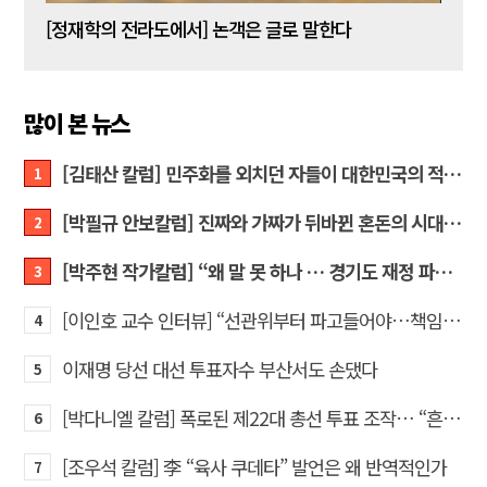
[신동춘 칼럼] 호메로스의 ‘오디세이아’와 대한민국 보수 우파의 투쟁 및 교훈
[정재학의 전라도에서] 논객은 글로 말한다
많이 본 뉴스
[김태산 칼럼] 민주화를 외치던 자들이 대한민국의 적이고 간첩이었다
1
[박필규 안보칼럼] 진짜와 가짜가 뒤바뀐 혼돈의 시대, 안보 파탄은 막아야
2
[박주현 작가칼럼] “왜 말 못 하나 … 경기도 재정 파탄의 진짜 원인을”
3
[이인호 교수 인터뷰] “선관위부터 파고들어야…책임자 직접 고발하라”
4
이재명 당선 대선 투표자수 부산서도 손댔다
5
[박다니엘 칼럼] 폭로된 제22대 총선 투표 조작… “흔들리는 가짜 국회의원들”
6
[조우석 칼럼] 李 “육사 쿠데타” 발언은 왜 반역적인가
7