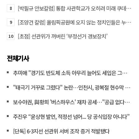
[박필규 안보칼럼] 통합 사관학교가 오히려 미래 쿠데타의 통로가 되는 이유
8
[조양건 칼럼] 올림픽공원에 오지 않는 정치인들은 누구인가
9
[초점] 선관위가 꺼버린 ‘부정선거 경보장치’
10
전체기사
추미애 "경기도 반도체 소득 아무리 늘어도 세입은 그대로"
"태극기 거꾸로 그렸다" 논란…인천시, 광복절 현수막 철거
보수야권, 與황희 '버스하우스' 재차 공세…"공급 없다는 자백"
주진우 “윤상현 발언, 적정선 넘어... 당 공식입장 아니다”
[단독] 6·3지선 선관위 서버 조작 증거 적발됐다