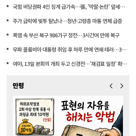
국힘 비당권파 4인 징계 급가속…張, '막말·논란' 앞세워 역공
주가 급락에 빚투 탈났나…청년·고령층 마통 연체 급증
폭염 속 부산 북구 986가구 정전…3시간여 만에 복구
우파 콜롬비아 대통령 취임 후 하루 만에 연쇄 테러…3명 사상
여야, 13일 본회의 개최 두고 신경전…'재검표 일정' 확정도 아직<연합뉴스>
만평