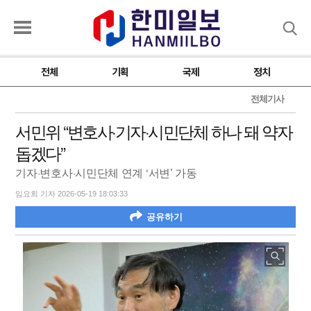
검색
전체
기획
국제
정치
전체기사
서민위 “변호사·기자·시민단체 하나 돼 약자
돕겠다”
기자·변호사·시민단체 연계 ‘서변’ 가동
임요희 기자 2026-05-19 18:03:33
공유하기