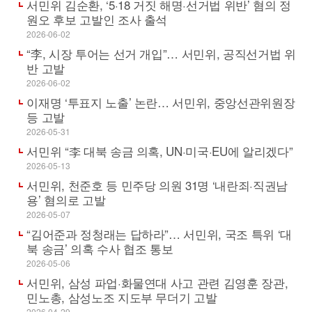
서민위 김순환, ‘5·18 거짓 해명·선거법 위반’ 혐의 정
원오 후보 고발인 조사 출석
2026-06-02
“李, 시장 투어는 선거 개입”… 서민위, 공직선거법 위
반 고발
2026-06-02
이재명 ‘투표지 노출’ 논란… 서민위, 중앙선관위원장
등 고발
2026-05-31
서민위 “李 대북 송금 의혹, UN·미국·EU에 알리겠다”
2026-05-13
서민위, 천준호 등 민주당 의원 31명 ‘내란죄·직권남
용’ 혐의로 고발
2026-05-07
“김어준과 정청래는 답하라”… 서민위, 국조 특위 ‘대
북 송금’ 의혹 수사 협조 통보
2026-05-06
서민위, 삼성 파업·화물연대 사고 관련 김영훈 장관,
민노총, 삼성노조 지도부 무더기 고발
2026-04-29