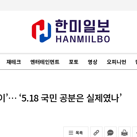
재테크
엔터테인먼트
포토
영상
오피니언
’… ‘5.18 국민 공분은 실제였나’
목록