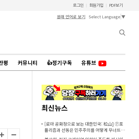
로그인
회원가입
PDF보기
원래 언어로 보기
Select Language
▼
만평
커뮤니티
👍정기구독
유튜브
최신뉴스
[로마 공화정으로 보는 대한민국: 松山] ⑦포
퓰리즘과 선동은 민주주의를 어떻게 무너뜨리
는가