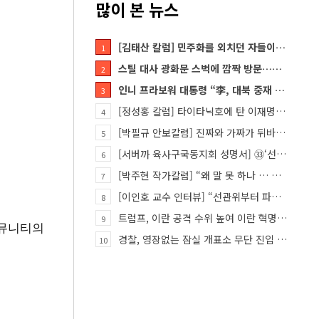
많이 본 뉴스
[김태산 칼럼] 민주화를 외치던 자들이 대한민국의 적이고 간첩이었다
1
스틸 대사 광화문 스벅에 깜짝 방문…메시지?
2
인니 프라보워 대통령 “李, 대북 중재 요청했다”
3
[정성홍 칼럼] 타이타닉호에 탄 이재명 정권
4
[박필규 안보칼럼] 진짜와 가짜가 뒤바뀐 혼돈의 시대, 안보 파탄은 막아야
5
[서버까 육사구국동지회 성명서] ㉝‘선관위 특검’은 ‘부정선거 특검’으로 명명하고 박주현 변호사를 ‘특검…
6
[박주현 작가칼럼] “왜 말 못 하나 … 경기도 재정 파탄의 진짜 원인을”
7
[이인호 교수 인터뷰] “선관위부터 파고들어야…책임자 직접 고발하라”
8
트럼프, 이란 공격 수위 높여 이란 혁명 가능성 열어
9
커뮤니티의
경찰, 영장없는 잠실 개표소 무단 진입 홀로 막은 ‘올다르크’ 불구속 송치
10