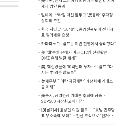
美상원, 린지 그레이엄 의원이 주도한 러시아
제재 법안 통과
밀레이, 브라질 대선 앞두고 '反룰라' 우파정
상회의 추진
한국 시민 1만1040명, 중앙선관위에 선거자
료 임의제출 요청
카라파노 “트럼프는 이란 전쟁에서 승리했다”
美 "北송환 유해서 미군 112명 신원확인…
DMZ 유해 발굴 재개"
美, 핵심광물에 30억달러 투자…트럼프 "다
시는 中 의존 않도록"
美재무부 "'이란 자금세탁' 가상화폐 거래소
들 제재"
美증시, 금리인상 기대론 후퇴에 상승…
S&P500 사상최고치 마감
[옛날기사]
윤상현 의원 필독 ㅡ “호남 민주당
표 무소속에 보태”… 전산 조작으로 ‘선거비
보전’ 의혹