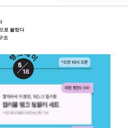
다
’으로 불렀다
 구조