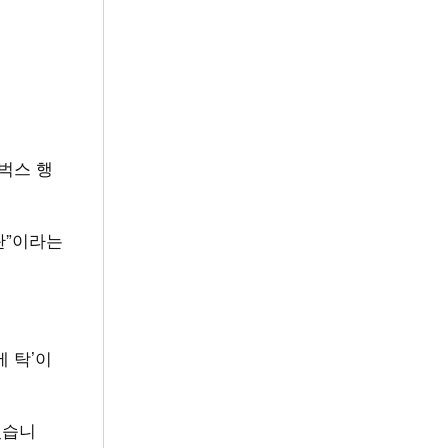
타벅스 행
란”이라는
에 탁’이
있습니