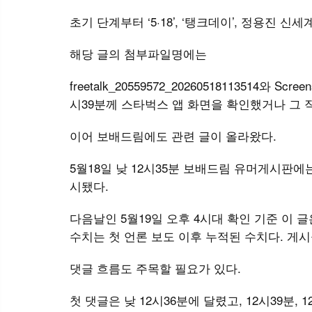
초기 단계부터 ‘5·18’, ‘탱크데이’, 정용진
해당 글의 첨부파일명에는
freetalk_20559572_20260518113514와 Scr
시39분께 스타벅스 앱 화면을 확인했거나 그 
이어 보배드림에도 관련 글이 올라왔다.
5월18일 낮 12시35분 보배드림 유머게시판에는
시됐다.
다음날인 5월19일 오후 4시대 확인 기준 이 글은
수치는 첫 언론 보도 이후 누적된 수치다. 게시물
댓글 흐름도 주목할 필요가 있다.
첫 댓글은 낮 12시36분에 달렸고, 12시39분, 12