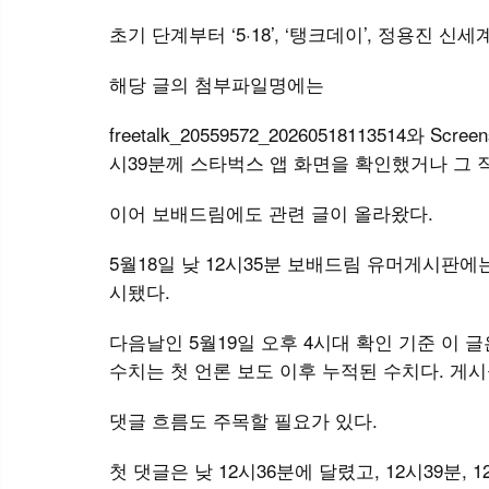
초기 단계부터 ‘5·18’, ‘탱크데이’, 정용진
해당 글의 첨부파일명에는
freetalk_20559572_20260518113514와 Scr
시39분께 스타벅스 앱 화면을 확인했거나 그 
이어 보배드림에도 관련 글이 올라왔다.
5월18일 낮 12시35분 보배드림 유머게시판에는
시됐다.
다음날인 5월19일 오후 4시대 확인 기준 이 글은
수치는 첫 언론 보도 이후 누적된 수치다. 게시물
댓글 흐름도 주목할 필요가 있다.
첫 댓글은 낮 12시36분에 달렸고, 12시39분, 12