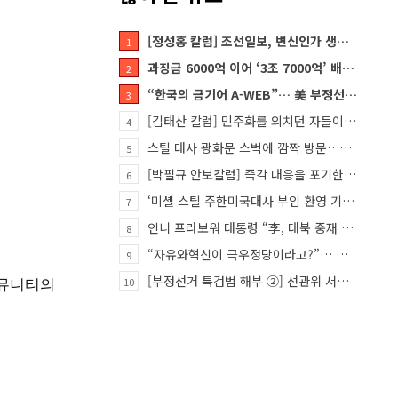
[정성홍 칼럼] 조선일보, 변신인가 생존전략인가
1
과징금 6000억 이어 ‘3조 7000억’ 배상 폭탄… 쿠팡 때리기에 한미 통상 ‘초비상’
2
“한국의 금기어 A-WEB”… 美 부정선거 분석 권위자 프랭크 박사가 작심 비판한 한국 ‘선거 공작’의 실체
3
[김태산 칼럼] 민주화를 외치던 자들이 대한민국의 적이고 간첩이었다
4
스틸 대사 광화문 스벅에 깜짝 방문…메시지?
5
[박필규 안보칼럼] 즉각 대응을 포기한 군(軍)은 생존할 수 없다
6
‘미셸 스틸 주한미국대사 부임 환영 기자회견’… 80여 개 단체 집결
7
인니 프라보워 대통령 “李, 대북 중재 요청했다”
8
“자유와혁신이 극우정당이라고?”… 민경욱, 중앙일보 직격
9
커뮤니티의
[부정선거 특검법 해부 ②] 선관위 서버·우정본부 기록까지…‘증거를 끌어오는 칼’
10