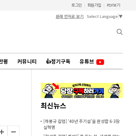
로그인
회원가입
PDF보기
원래 언어로 보기
Select Language
▼
만평
커뮤니티
👍정기구독
유튜브
최신뉴스
[하봉규 칼럼] ‘40년 주기설’을 완성할 6·3잠
실혁명