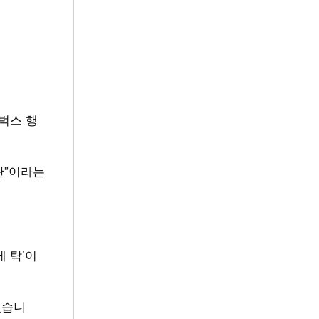
타벅스 행
란”이라는
에 탁’이
있습니