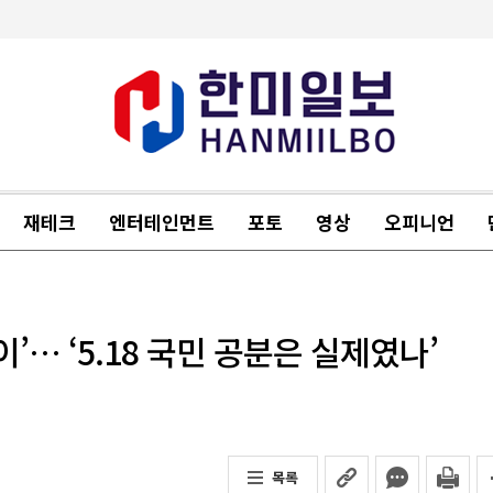
재테크
엔터테인먼트
포토
영상
오피니언
’… ‘5.18 국민 공분은 실제였나’
목록