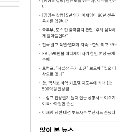
[정성홍 칼럼] 한반도를 쥐는 자, 세계를 얻는
다
[김명수 칼럼] 5년 임기 이재명이 80년 전통
육사를 없앤다?
국무부, 모스 탄 출국금지 관련 “우려 심각하
게 받아들인다”
전국 맑고 폭염·열대야 지속…한낮 최고 39도
FBI, 5백만불 메디케어 사기 한인 여성 공개
수배
트럼프, “사실상 무기 소진” 보도에 “필요 이
상으로 많다”
美, 멕시코 마약 카르텔 지도부에 최대 1천
500억원 현상금
트럼프 전용헬기 뜰때 인근 공항서도 여객기
이륙…아찔한 순간
이재명 당선 대선 투표자수 부산서도 손댔다
많이 본 뉴스