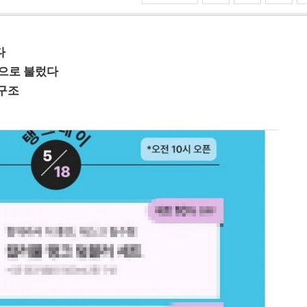
다
’으로 불렀다
 구조