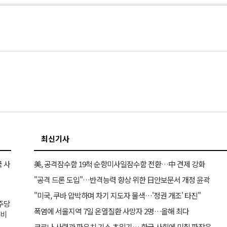
최신기사
 사
美, 공격잠수함 19척 순항미사일잠수함 전환…中 견제 강화
"공격 드론 도입"…반격능력 향상 위한 日안보문서 개정 윤곽
"미국, 쿠바 압박하며 차기 지도자 물색…'정권 개조' 타진"
민주당
폭염에 서울지역 7일 온열질환 사망자 2명…올해 최다
거비
코로나 사령관 파우치 기소 초읽기… 한국 사회에 미칠 파장은