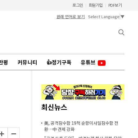
로그인
회원가입
PDF보기
원래 언어로 보기
Select Language
▼
만평
커뮤니티
👍정기구독
유튜브
최신뉴스
美, 공격잠수함 19척 순항미사일잠수함 전
환…中 견제 강화