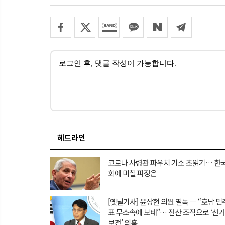
헤드라인
코로나 사령관 파우치 기소 초읽기… 한국
회에 미칠 파장은
[옛날기사] 윤상현 의원 필독 ㅡ “호남 
표 무소속에 보태”… 전산 조작으로 ‘선
보전’ 의혹