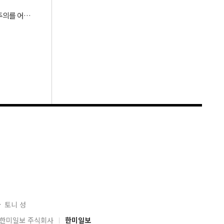
[로마 공화정으로 보는 대한민국: 松山] ⑦포퓰리즘과 선동은 민주주의를 어떻게 무너뜨리는가
자
토니 성
04 한미일보 주식회사
한미일보