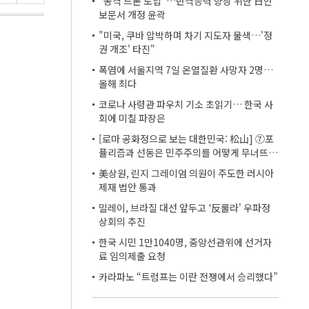
"공격 드론 도입"…반격능력 향상 위한 日안
보문서 개정 윤곽
"미국, 쿠바 압박하며 차기 지도자 물색…'정
권 개조' 타진"
폭염에 서울지역 7일 온열질환 사망자 2명…
올해 최다
코로나 사령관 파우치 기소 초읽기… 한국 사
회에 미칠 파장은
[로마 공화정으로 보는 대한민국: 松山] ⑦포
퓰리즘과 선동은 민주주의를 어떻게 무너뜨리
는가
美상원, 린지 그레이엄 의원이 주도한 러시아
제재 법안 통과
밀레이, 브라질 대선 앞두고 '反룰라' 우파정
상회의 추진
한국 시민 1만1040명, 중앙선관위에 선거자
료 임의제출 요청
카라파노 “트럼프는 이란 전쟁에서 승리했다”