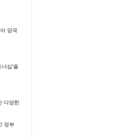
삼아 양국
트너십'을
한 다양한
고 정부