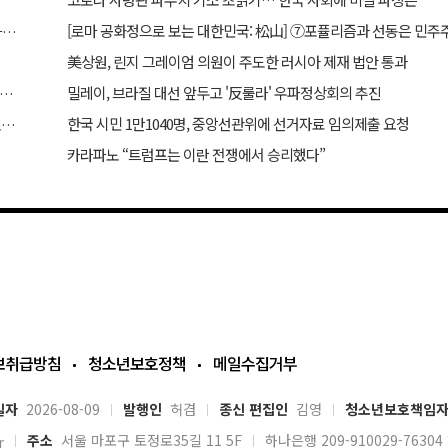
[옛날기사 2021-11-12] “재검표의 클라이맥스”…더 많고 더 다양하게 쏟아진 부정 의심 투표지
美상원, 린지 그레이엄 의원이 주도한 러시아 제재 법안 통과
밀레이, 브라질 대선 앞두고 '反룰라' 우파정상회의 추진
] 사이버 침략 시 韓·美 공동 개입, 尹 의지였다… 김용현 장관 옥중 서신서 밝혀
한국 시민 1만1040명, 중앙선관위에 선거자료 임의제출 요청
“박근혜 탄핵은 무효”… 국힘 현역의원 발언에 보수 결집 목소리 고조
카라파노 “트럼프는 이란 전쟁에서 승리했다”
보취급방침
청소년보호정책
메일수집거부
일자
2026-08-09
발행인
허겸
종신 편집인
김영
청소년보호책임
주소
서울 마포구 토정로35길 11 5F
하나은행 209-910029-763
r