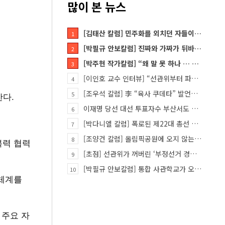
많이 본 뉴스
[김태산 칼럼] 민주화를 외치던 자들이 대한민국의 적이고 간첩이었다
1
[박필규 안보칼럼] 진짜와 가짜가 뒤바뀐 혼돈의 시대, 안보 파탄은 막아야
2
[박주현 작가칼럼] “왜 말 못 하나 … 경기도 재정 파탄의 진짜 원인을”
3
[이인호 교수 인터뷰] “선관위부터 파고들어야…책임자 직접 고발하라”
4
[조우석 칼럼] 李 “육사 쿠데타” 발언은 왜 반역적인가
한다.
5
이재명 당선 대선 투표자수 부산서도 손댔다
6
[박다니엘 칼럼] 폭로된 제22대 총선 투표 조작… “흔들리는 가짜 국회의원들”
7
[조양건 칼럼] 올림픽공원에 오지 않는 정치인들은 누구인가
8
복력 협력
[초점] 선관위가 꺼버린 ‘부정선거 경보장치’
9
[박필규 안보칼럼] 통합 사관학교가 오히려 미래 쿠데타의 통로가 되는 이유
10
 체계를
 주요 자