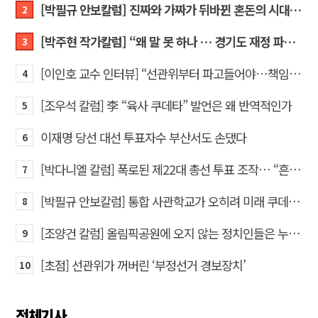
[박필규 안보칼럼] 진짜와 가짜가 뒤바뀐 혼돈의 시대, 안보 파탄은 막아야
2
[박주현 작가칼럼] “왜 말 못 하나 … 경기도 재정 파탄의 진짜 원인을”
3
[이인호 교수 인터뷰] “선관위부터 파고들어야…책임자 직접 고발하라”
4
[조우석 칼럼] 李 “육사 쿠데타” 발언은 왜 반역적인가
5
이재명 당선 대선 투표자수 부산서도 손댔다
6
[박다니엘 칼럼] 폭로된 제22대 총선 투표 조작… “흔들리는 가짜 국회의원들”
7
[박필규 안보칼럼] 통합 사관학교가 오히려 미래 쿠데타의 통로가 되는 이유
8
[조양건 칼럼] 올림픽공원에 오지 않는 정치인들은 누구인가
9
[초점] 선관위가 꺼버린 ‘부정선거 경보장치’
10
전체기사