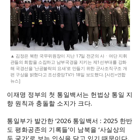
김정은 북한 국무위원장이 지난 17일 전군의 사ㆍ여단 지휘
관들의 회합을 소집하고 남부국경을 지키는 제1선부대를 강화
해 국경선을 '난공불락의 요새'로 만들기 위한 군사조직구조 개
편 구상을 밝혔다고 조선중앙TV가 18일 보도했다. [사진=연합
뉴스]
이재명 정부의 첫 통일백서는 헌법상 통일 지
향 원칙과 충돌할 소지가 크다.
통일부가 발간한 ‘2026 통일백서 : 2025 한반
도 평화공존의 기록들’이 남북을 ‘사실상의
두 국가’로 보는 인식을 담고 있기 때문이다.