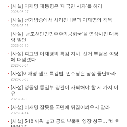
[사설] 이재명 대통령은 ‘대국민 사과’를 하라
2026-06-07
[사설] 선거방송에서 사라진 1분과 이재명의 침묵
2026-05-25
[사설] ‘남조선인민민주주의공화국’을 연상시킨 대통
령 발언
2026-05-10
[사설] 피고인 이재명의 특검 지시, 선거 부담은 여당
에 떠넘겼다
2026-05-04
[사설]이재명 셀프 특검법, 민주당은 당장 중단하라
2026-05-03
[사설] 정동영 통일부 장관이 사퇴해야 할 세 가지 이
유
2026-04-30
[사설] 이재명 잘못을 국민에 뒤집어씌우지 말라
2026-04-14
[사설] 5·18 끼워 넣고 공모 부풀린 영장 청구… “배후
밝혀라”