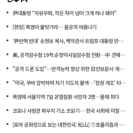
尹대통령 “자유우파, 작은 차이 넘어 크게 하나 돼야”
[현장] 폭염아 물럿거라… 올공의 여름나기
‘尹탄핵 반대’ 손현보 목사, 백악관서 트럼프 대통령 만났다
美, 공격잠수함 19척 순항미사일잠수함 전환…中 견제 강화
"공격 드론 도입"…반격능력 향상 위한 日안보문서 개정 윤곽
"미국, 쿠바 압박하며 차기 지도자 물색…'정권 개조' 타진"
폭염에 서울지역 7일 온열질환 사망자 2명…올해 최다
코로나 사령관 파우치 기소 초읽기… 한국 사회에 미칠 파장은
[로마 공화정으로 보는 대한민국: 松山] ⑦포퓰리즘과 선동은 민주주의를 어떻게 무너뜨리는가