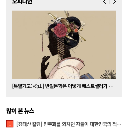
오피니언
[김명수 칼럼] 5년 임기 이재명이 80년 전통 육사를 없앤다?
[특별기고: 松山] 반일문학은 어떻게 베스트셀러가 되는가?
[정성
많이 본 뉴스
[김태산 칼럼] 민주화를 외치던 자들이 대한민국의 적이고 간첩이었다
1