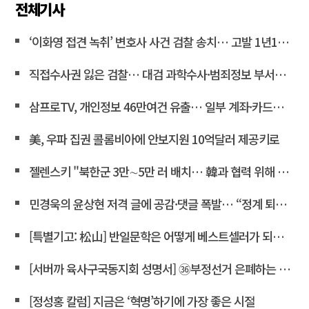
전체기사
‘이화영 접견 녹취’ 변호사 사건 검찰 송치… 고발 1년10개월만
직접수사권 잃은 검찰… 대검 과학수사·범죄정보 부서도 수술대에 <연합뉴스>
삼프로TV, 개인정보 46만여건 유출… 일부 계좌·카드정보 포함
美, 우파 집권 콜롬비아에 안보지원 10억달러 제공키로
젤렌스키 "북한군 3만∼5만 러 배치… 韓과 협력 위해 접촉 중"
민경욱의 윤상현 저격 글에 공감·댓글 폭발… “정계 퇴출” 목소리도
[특별기고: 松山] 반일문학은 어떻게 베스트셀러가 되는가?
[서버까 육사구국동지회 성명서] ㊱부정선거 은폐하는 윤상현 의원은 즉각 사퇴하라!
[정성홍 칼럼] 지금은 ‘혁명’하기에 가장 좋은 시절