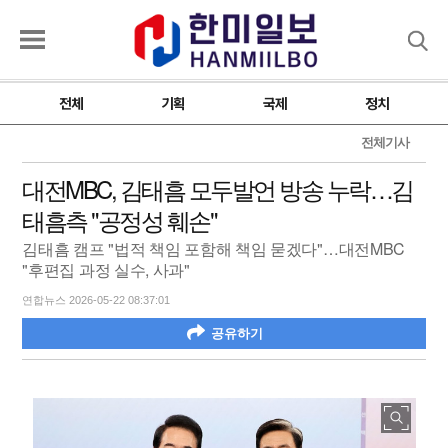
검색
전체
기획
국제
정치
전체기사
대전MBC, 김태흠 모두발언 방송 누락…김
태흠측 "공정성 훼손"
김태흠 캠프 "법적 책임 포함해 책임 묻겠다"…대전MBC
"후편집 과정 실수, 사과"
연합뉴스 2026-05-22 08:37:01
공유하기