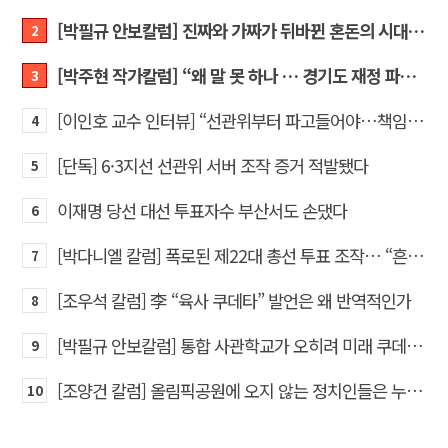
[박필규 안보칼럼] 진짜와 가짜가 뒤바뀐 혼돈의 시대, 안보 파탄은 막아야
2
[박주현 작가칼럼] “왜 말 못 하나 … 경기도 재정 파탄의 진짜 원인을”
3
[이인호 교수 인터뷰] “선관위부터 파고들어야…책임자 직접 고발하라”
4
[단독] 6·3지선 선관위 서버 조작 증거 적발됐다
5
이재명 당선 대선 투표자수 부산서도 손댔다
6
[박다니엘 칼럼] 폭로된 제22대 총선 투표 조작… “흔들리는 가짜 국회의원들”
7
[조우석 칼럼] 李 “육사 쿠데타” 발언은 왜 반역적인가
8
[박필규 안보칼럼] 통합 사관학교가 오히려 미래 쿠데타의 통로가 되는 이유
9
[조양건 칼럼] 올림픽공원에 오지 않는 정치인들은 누구인가
10