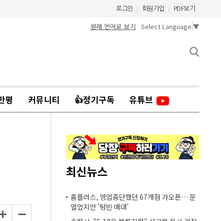
로그인
회원가입
PDF보기
원래 언어로 보기
Select Language
▼
만평
커뮤니티
👍정기구독
유튜브
최신뉴스
홈플러스, 영업중단했던 67개점 가오픈… 문
열었지만 '텅빈 매대'