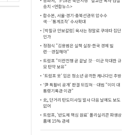
송파서, "5·18은 북한지령" 설교한 목사 검찰
송치 <연합뉴스>
합수본, 서울·경기·충북선관위 압수수
색…'통계조작' 수사확대
[박필규 안보칼럼] 육사는 정말로 쿠데타 집단
인가
정점식 "김용범은 실책 실장·한국 경제 빌
런…경질해야"
트럼프 "이란전쟁 곧 끝날 것…미군 막대한 규
모 탄약 보유"
‘트럼프 옷’ 입은 청소년 공격한 캐나다인 추방
'尹 특활비 공개' 판결 뒤집혀…대법 "이미 대
통령기록관 이관"
北, 단거리 탄도미사일 발사 다음 날에도 보도
없어
트럼프, '반도체 핵심 원료' 폴리실리콘 파생상
품에 15% 관세