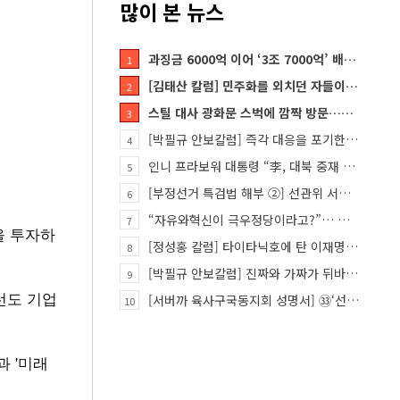
많이 본 뉴스
과징금 6000억 이어 ‘3조 7000억’ 배상 폭탄… 쿠팡 때리기에 한미 통상 ‘초비상’
1
[김태산 칼럼] 민주화를 외치던 자들이 대한민국의 적이고 간첩이었다
2
스틸 대사 광화문 스벅에 깜짝 방문…메시지?
3
[박필규 안보칼럼] 즉각 대응을 포기한 군(軍)은 생존할 수 없다
4
인니 프라보워 대통령 “李, 대북 중재 요청했다”
5
[부정선거 특검법 해부 ②] 선관위 서버·우정본부 기록까지…‘증거를 끌어오는 칼’
6
“자유와혁신이 극우정당이라고?”… 민경욱, 중앙일보 직격
7
을 투자하
[정성홍 칼럼] 타이타닉호에 탄 이재명 정권
8
[박필규 안보칼럼] 진짜와 가짜가 뒤바뀐 혼돈의 시대, 안보 파탄은 막아야
9
선도 기업
[서버까 육사구국동지회 성명서] ㉝‘선관위 특검’은 ‘부정선거 특검’으로 명명하고 박주현 변호사를 ‘특검…
10
과 '미래