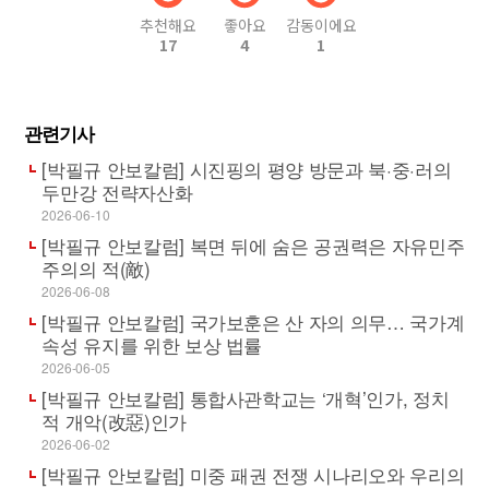
추천해요
좋아요
감동이에요
17
4
1
관련기사
[박필규 안보칼럼] 시진핑의 평양 방문과 북·중·러의
두만강 전략자산화
2026-06-10
[박필규 안보칼럼] 복면 뒤에 숨은 공권력은 자유민주
주의의 적(敵)
2026-06-08
[박필규 안보칼럼] 국가보훈은 산 자의 의무… 국가계
속성 유지를 위한 보상 법률
2026-06-05
[박필규 안보칼럼] 통합사관학교는 ‘개혁’인가, 정치
적 개악(改惡)인가
2026-06-02
[박필규 안보칼럼] 미중 패권 전쟁 시나리오와 우리의