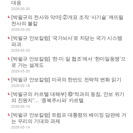
대응
2026-05-30
[박필규의 천사와 악마] ②개표 조작 ‘사기술’ 깨뜨릴
천사의 불칼
2026-05-29
[박필규 안보칼럼] ‘국가뇌사’로 치닫는 국가 시스템
파괴
2026-05-23
[박필규 안보칼럼] ‘한·미·일 협조’에서 ‘한미일동맹’으
로 가는 설계도
2026-05-20
[박필규 안보칼럼] 미국의 한반도 전략적 변화 읽기
2026-05-18
[박필규의 카르텔 대해부] ⑩“적과의 동침, 안보 위기
의 진원지”… ‘종북주사파’ 카르텔
2026-05-15
[박필규 안보칼럼] 트럼프 대통령의 베이징 담판에 거
는 우리의 기대와 과제
2026-05-14