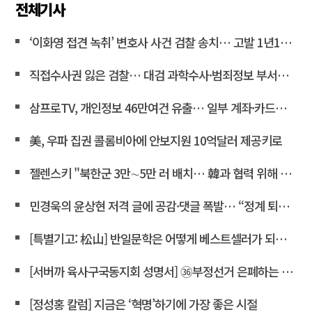
전체기사
‘이화영 접견 녹취’ 변호사 사건 검찰 송치… 고발 1년10개월만
직접수사권 잃은 검찰… 대검 과학수사·범죄정보 부서도 수술대에 <연합뉴스>
삼프로TV, 개인정보 46만여건 유출… 일부 계좌·카드정보 포함
美, 우파 집권 콜롬비아에 안보지원 10억달러 제공키로
젤렌스키 "북한군 3만∼5만 러 배치… 韓과 협력 위해 접촉 중"
민경욱의 윤상현 저격 글에 공감·댓글 폭발… “정계 퇴출” 목소리도
[특별기고: 松山] 반일문학은 어떻게 베스트셀러가 되는가?
[서버까 육사구국동지회 성명서] ㊱부정선거 은폐하는 윤상현 의원은 즉각 사퇴하라!
[정성홍 칼럼] 지금은 ‘혁명’하기에 가장 좋은 시절