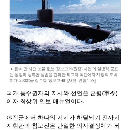
한미 간 사전 조율 없는 ‘장보고 N(원잠) 사업’의 일방적 공표
는 동맹의 냉혹한 셈법을 간과한 외교적 독단이자 재정적 도박
이다. 3000t급 잠수함 ‘장보고-Ⅲ’ [사진=연합뉴스]
국가 통수권자의 지시와 선언은 군령(軍令)
이자 최상위 안보 매뉴얼이다.
야전군에서 하나의 지시가 하달되기 전까지
지휘관과 참모진은 단일한 의사결정체가 되