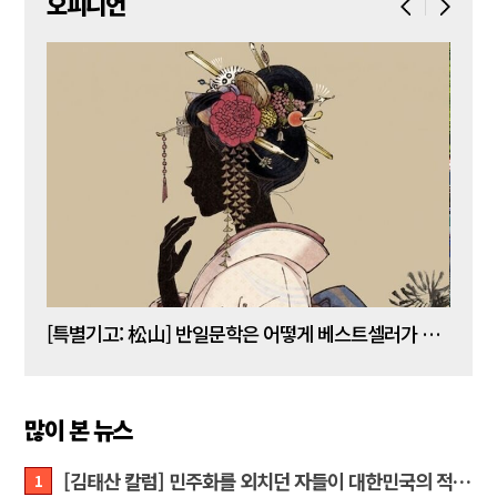
오피니언
[김명수 칼럼] 5년 임기 이재명이 80년 전통 육사를 없앤다?
[특별기고: 松山] 반일문학은 어떻게 베스트셀러가 되는가?
[정성
많이 본 뉴스
[김태산 칼럼] 민주화를 외치던 자들이 대한민국의 적이고 간첩이었다
1