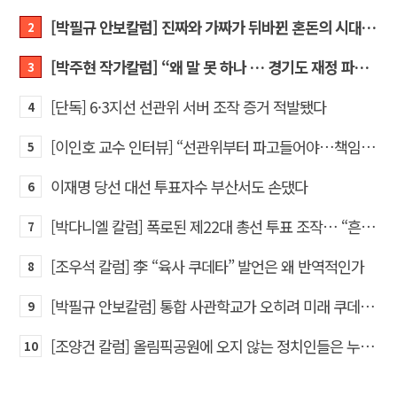
[박필규 안보칼럼] 진짜와 가짜가 뒤바뀐 혼돈의 시대, 안보 파탄은 막아야
2
[박주현 작가칼럼] “왜 말 못 하나 … 경기도 재정 파탄의 진짜 원인을”
3
[단독] 6·3지선 선관위 서버 조작 증거 적발됐다
4
[이인호 교수 인터뷰] “선관위부터 파고들어야…책임자 직접 고발하라”
5
이재명 당선 대선 투표자수 부산서도 손댔다
6
[박다니엘 칼럼] 폭로된 제22대 총선 투표 조작… “흔들리는 가짜 국회의원들”
7
[조우석 칼럼] 李 “육사 쿠데타” 발언은 왜 반역적인가
8
[박필규 안보칼럼] 통합 사관학교가 오히려 미래 쿠데타의 통로가 되는 이유
9
[조양건 칼럼] 올림픽공원에 오지 않는 정치인들은 누구인가
10