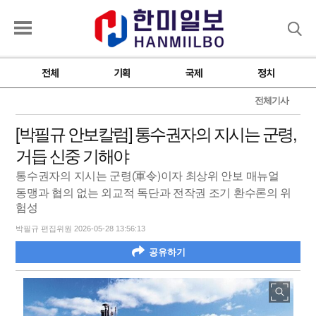
검색
전체
기획
국제
정치
전체기사
[박필규 안보칼럼] 통수권자의 지시는 군령,
거듭 신중 기해야
통수권자의 지시는 군령(軍令)이자 최상위 안보 매뉴얼
동맹과 협의 없는 외교적 독단과 전작권 조기 환수론의 위
험성
박필규 편집위원 2026-05-28 13:56:13
공유하기