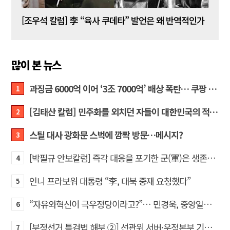
[김성민 칼럼] 탱크데이 이벤트의 눈덩이가 아직도 구르고 있다
[조우석 칼럼] 李 “육사 쿠데타” 발언은 왜 반역적인가
[정성
많이 본 뉴스
과징금 6000억 이어 ‘3조 7000억’ 배상 폭탄… 쿠팡 때리기에 한미 통상 ‘초비상’
1
[김태산 칼럼] 민주화를 외치던 자들이 대한민국의 적이고 간첩이었다
2
스틸 대사 광화문 스벅에 깜짝 방문…메시지?
3
[박필규 안보칼럼] 즉각 대응을 포기한 군(軍)은 생존할 수 없다
4
인니 프라보워 대통령 “李, 대북 중재 요청했다”
5
“자유와혁신이 극우정당이라고?”… 민경욱, 중앙일보 직격
6
[부정선거 특검법 해부 ②] 선관위 서버·우정본부 기록까지…‘증거를 끌어오는 칼’
7