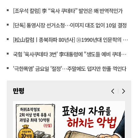
[조우석 칼럼] 李 “육사 쿠데타” 발언은 왜 반역적인가
[단독] 통영시장 선거소청…이미지 대조 없이 10일 결정
[松山칼럼ㅣ종북좌파 80년사] ㉝1990년대 인문학의 좌경화
국힘 '육사쿠데타 3번' 李대통령에 "생도들 예비 쿠데타세력 몰아"
'극한폭염' 금요일 '절정'…주말에도 덥지만 한풀 꺽인다
만평