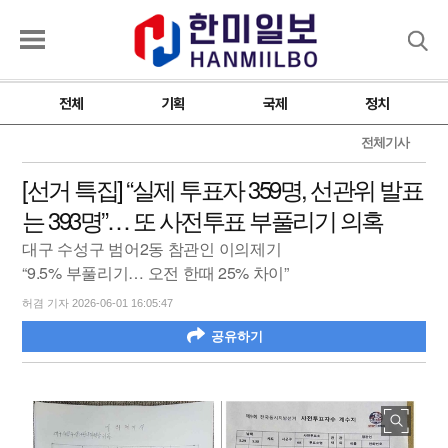
검색
전체
기획
국제
정치
전체기사
[선거 특집] “실제 투표자 359명, 선관위 발표
는 393명”… 또 사전투표 부풀리기 의혹
대구 수성구 범어2동 참관인 이의제기
“9.5% 부풀리기… 오전 한때 25% 차이”
허겸 기자 2026-06-01 16:05:47
공유하기