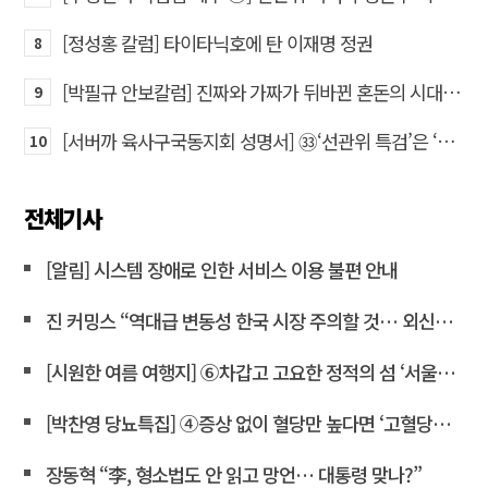
[정성홍 칼럼] 타이타닉호에 탄 이재명 정권
8
[박필규 안보칼럼] 진짜와 가짜가 뒤바뀐 혼돈의 시대, 안보 파탄은 막아야
9
[서버까 육사구국동지회 성명서] ㉝‘선관위 특검’은 ‘부정선거 특검’으로 명명하고 박주현 변호사를 ‘특검’으로 임명하라!
10
전체기사
[알림] 시스템 장애로 인한 서비스 이용 불편 안내
진 커밍스 “역대급 변동성 한국 시장 주의할 것… 외신도 이재명 비판”
[시원한 여름 여행지] ⑥차갑고 고요한 정적의 섬 ‘서울시립미술관’
[박찬영 당뇨특집] ④증상 없이 혈당만 높다면 ‘고혈당증’으로 불러야
장동혁 “李, 형소법도 안 읽고 망언… 대통령 맞나?”