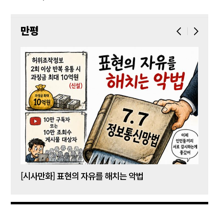
만평
[시사만화] 표현의 자유를 해치는 악법
[시사