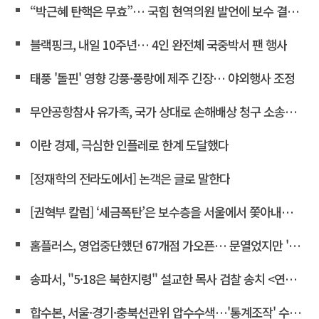
“박근혜 탄핵은 무효”… 국힘 현역의원 발언에 보수 결집 목소리 고조
블랙핑크, 내일 10주년… 4인 완전체 국중박서 팬 행사
태풍 '돌핀' 영향 강풍·풍랑에 제주 긴장… 야외행사 조정
무안공항참사 유가족, 국가 상대로 손해배상 청구 소송한다
이란 경제, 극심한 인플레로 한계 도달했다
[정재학의 전라도에서] 논객은 글로 말한다
[권혁부 칼럼] ‘세금폭탄’은 보수층을 서울에서 쫓아내려는 계획
홈플러스, 영업중단했던 67개점 가오픈… 문열었지만 '텅빈 매대'
송파서, "5·18은 북한지령" 설교한 목사 검찰 송치 <연합뉴스>
합수본, 서울·경기·충북선관위 압수수색…'통계조작' 수사확대