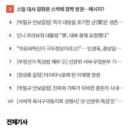
스틸 대사 광화문 스벅에 깜짝 방문…메시지?
3
[박필규 안보칼럼] 즉각 대응을 포기한 군(軍)은 생존할 수 없다
4
인니 프라보워 대통령 “李, 대북 중재 요청했다”
5
“자유와혁신이 극우정당이라고?”… 민경욱, 중앙일보 직격
6
[부정선거 특검법 해부 ②] 선관위 서버·우정본부 기록까지…‘증거를 끌어오는 칼’
7
[정성홍 칼럼] 타이타닉호에 탄 이재명 정권
8
[박필규 안보칼럼] 진짜와 가짜가 뒤바뀐 혼돈의 시대, 안보 파탄은 막아야
9
[서버까 육사구국동지회 성명서] ㉝‘선관위 특검’은 ‘부정선거 특검’으로 명명하고 박주현 변호사를 ‘특검’으로 임명하라!
10
전체기사