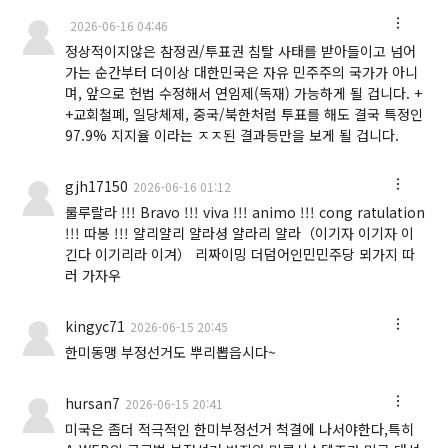
2026-06-16 04:46
정상적이지않은 참정권/투표권 침탈 사태를 받아들이고 넘어
가는 순간부터 더이상 대한민국은 자유 민주주의 국가가 아니
며, 앞으로 헌법 수정해서 연임제(독재) 가능하게 될 겁니다. +
+교회철폐, 일당체제, 중국/북한처럼 투표를 해도 결국 특정인
97.9% 지지율 이라는 ㅈㅈ된 결과등만을 보게 될 겁니다.
gjh17150
2026-06-16 01:12
룰루랄라 !!! Bravo !!! viva !!! animo !!! cong ratulation
!!! 따봉 !!! 얄리얄리 얄라셩 얄라리 얄라（이기자 이기자 이
긴다 이기리라 이겨） 리짜이밍 더덤어인민민주당 뫼가지 따
러 가자우
kingyc71
2026-06-15 20:45
한미동맹 부정선거도 뿌리뽑읍시다~
hursan7
2026-06-15 20:41
미국은 좀더 적극적인 한미부정선거 척결에 나서야한다,특히