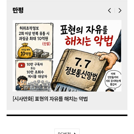
만평
[시사만화] 표현의 자유를 해치는 악법
[시사