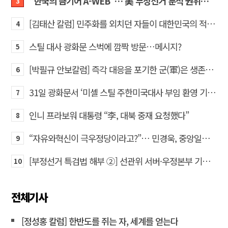
“한국의 금기어 A-WEB”… 美 부정선거 분석 권위자 프랭크 박사가 작심 비판한 한국 ‘선거 공작’의 실체
3
[김태산 칼럼] 민주화를 외치던 자들이 대한민국의 적이고 간첩이었다
4
스틸 대사 광화문 스벅에 깜짝 방문…메시지?
5
[박필규 안보칼럼] 즉각 대응을 포기한 군(軍)은 생존할 수 없다
6
31일 광화문서 ‘미셸 스틸 주한미국대사 부임 환영 기자회견’… 80여 개 단체 집결
7
인니 프라보워 대통령 “李, 대북 중재 요청했다”
8
“자유와혁신이 극우정당이라고?”… 민경욱, 중앙일보 직격
9
[부정선거 특검법 해부 ②] 선관위 서버·우정본부 기록까지…‘증거를 끌어오는 칼’
10
전체기사
[정성홍 칼럼] 한반도를 쥐는 자, 세계를 얻는다