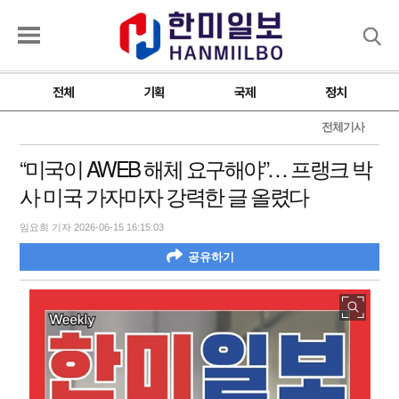
검색
전체
기획
국제
정치
전체기사
“미국이 AWEB 해체 요구해야”… 프랭크 박
사 미국 가자마자 강력한 글 올렸다
임요희 기자 2026-06-15 16:15:03
공유하기