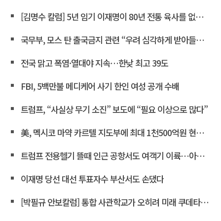
[김명수 칼럼] 5년 임기 이재명이 80년 전통 육사를 없앤다?
국무부, 모스 탄 출국금지 관련 “우려 심각하게 받아들인다”
전국 맑고 폭염·열대야 지속…한낮 최고 39도
FBI, 5백만불 메디케어 사기 한인 여성 공개 수배
트럼프, “사실상 무기 소진” 보도에 “필요 이상으로 많다”
美, 멕시코 마약 카르텔 지도부에 최대 1천500억원 현상금
트럼프 전용헬기 뜰때 인근 공항서도 여객기 이륙…아찔한 순간
이재명 당선 대선 투표자수 부산서도 손댔다
[박필규 안보칼럼] 통합 사관학교가 오히려 미래 쿠데타의 통로가 되는 이유