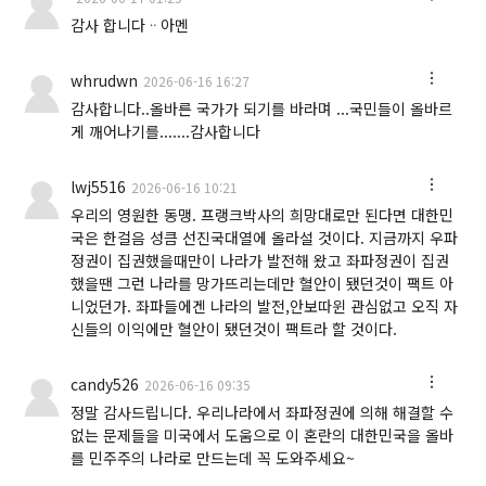
감사 합니다ᆢ아멘
whrudwn
2026-06-16 16:27
감사합니다..올바른 국가가 되기를 바라며 ...국민들이 올바르
게 깨어나기를.......감사합니다
lwj5516
2026-06-16 10:21
우리의 영원한 동맹. 프랭크박사의 희망대로만 된다면 대한민
국은 한걸음 성큼 선진국대열에 올라설 것이다. 지금까지 우파
정권이 집권했을때만이 나라가 발전해 왔고 좌파정권이 집권
했을땐 그런 나라를 망가뜨리는데만 혈안이 됐던것이 팩트 아
니었던가. 좌파들에겐 나라의 발전,안보따윈 관심없고 오직 자
신들의 이익에만 혈안이 됐던것이 팩트라 할 것이다.
candy526
2026-06-16 09:35
정말 감사드립니다. 우리나라에서 좌파정권에 의해 해결할 수
없는 문제들을 미국에서 도움으로 이 혼란의 대한민국을 올바
를 민주주의 나라로 만드는데 꼭 도와주세요~