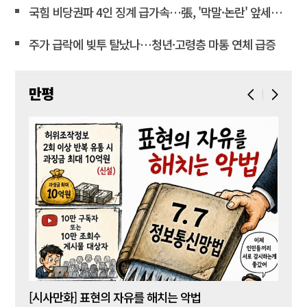
국힘 비당권파 4인 징계 급가속…張, '막말·논란' 앞세워 역공
주가 급락에 빚투 탈났나…청년·고령층 마통 연체 급증
만평
[시사만화] 표현의 자유를 해치는 악법
[시사