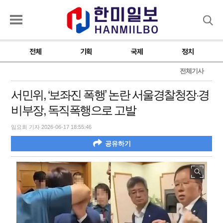
검색
전체
기획
국제
정치
전체기사
서민위, ‘보좌진 폭행’ 논란 서울경찰청장·경
비부장, 독직폭행으로 고발
임요희 기자 2026-06-17 18:55:46
공유하기