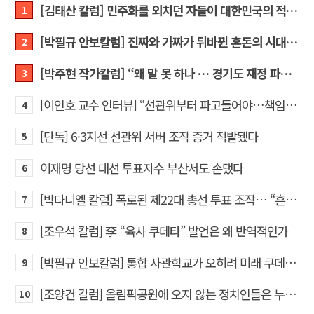
[김태산 칼럼] 민주화를 외치던 자들이 대한민국의 적이고 간첩이었다
1
[박필규 안보칼럼] 진짜와 가짜가 뒤바뀐 혼돈의 시대, 안보 파탄은 막아야
2
[박주현 작가칼럼] “왜 말 못 하나 … 경기도 재정 파탄의 진짜 원인을”
3
[이인호 교수 인터뷰] “선관위부터 파고들어야…책임자 직접 고발하라”
4
[단독] 6·3지선 선관위 서버 조작 증거 적발됐다
5
이재명 당선 대선 투표자수 부산서도 손댔다
6
[박다니엘 칼럼] 폭로된 제22대 총선 투표 조작… “흔들리는 가짜 국회의원들”
7
[조우석 칼럼] 李 “육사 쿠데타” 발언은 왜 반역적인가
8
[박필규 안보칼럼] 통합 사관학교가 오히려 미래 쿠데타의 통로가 되는 이유
9
[조양건 칼럼] 올림픽공원에 오지 않는 정치인들은 누구인가
10