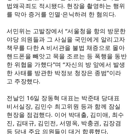
법왜곡죄도 적시됐다. 현장을 촬영하는 행위
를 막아 증거를 인멸·은닉하려 한 혐의다.
서민위는 고발장에서 “서울청을 항의 방문한
야당 의원들과 그 사실을 국민에게 알리고자
책무를 다한 A 비서관을 불법 채증으로 몰아
핸드폰을 빼앗고 목을 조르는 등 폭행을 동반
한 위협을 가했다”며 “자신의 방 앞에서 발생
한 사태를 방관한 박정보 청장은 종범”이라
고 주장했다.
전날인 16일 장동혁 대표는 박준태 당대표
비서실장, 김민수 최고위원 등과 함께 잠실
현장을 점검했다. 이어 박대출, 김미애, 최수
진, 김태규, 김민전, 서명옥, 박충권, 김장겸
등 당내 주요 의원들이 대거 합류했다.