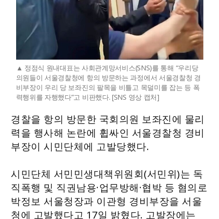
정점식 원내대표는 사회관계망서비스(SNS)를 통해 “우리당
의원들이 서울경찰청에 항의 방문하는 과정에서 서울경찰청 경
비부장이 우리 당 보좌진의 팔목을 비틀고 목덜미를 잡는 등 폭
력행위를 자행했다”고 비판했다. [SNS 영상 캡처]
경찰을 항의 방문한 국회의원 보좌진에 물리
력을 행사해 논란에 휩싸인 서울경찰청 경비
부장이 시민단체에 고발당했다.
시민단체 서민민생대책위원회(서민위)는 독
직폭행 및 직권남용·업무방해·협박 등 혐의로
박정보 서울청장과 이관형 경비부장을 서울
청에 고발했다고 17일 밝혔다. 고발장에는