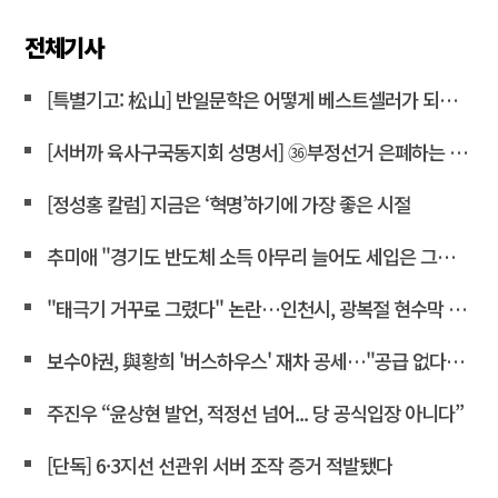
전체기사
[특별기고: 松山] 반일문학은 어떻게 베스트셀러가 되는가?
[서버까 육사구국동지회 성명서] ㊱부정선거 은폐하는 윤상현 의원은 즉각 사퇴하라!
[정성홍 칼럼] 지금은 ‘혁명’하기에 가장 좋은 시절
추미애 "경기도 반도체 소득 아무리 늘어도 세입은 그대로"
"태극기 거꾸로 그렸다" 논란…인천시, 광복절 현수막 철거
보수야권, 與황희 '버스하우스' 재차 공세…"공급 없다는 자백"
주진우 “윤상현 발언, 적정선 넘어... 당 공식입장 아니다”
[단독] 6·3지선 선관위 서버 조작 증거 적발됐다