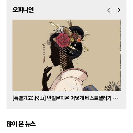
오피니언
[김명수 칼럼] 5년 임기 이재명이 80년 전통 육사를 없앤다?
[특별기고: 松山] 반일문학은 어떻게 베스트셀러가 되는가?
[정성
많이 본 뉴스