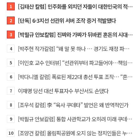
[김태산 칼럼] 민주화를 외치던 자들이 대한민국의 적이고 간첩이었다
1
[단독] 6·3지선 선관위 서버 조작 증거 적발됐다
2
[박필규 안보칼럼] 진짜와 가짜가 뒤바뀐 혼돈의 시대, 안보 파탄은 막아야
3
[박주현 작가칼럼] “왜 말 못 하나 … 경기도 재정 파탄의 진짜 원인을”
4
[이인호 교수 인터뷰] “선관위부터 파고들어야…책임자 직접 고발하라”
5
[박다니엘 칼럼] 폭로된 제22대 총선 투표 조작… “흔들리는 가짜 국회의원들”
6
이재명 당선 대선 투표자수 부산서도 손댔다
7
[조우석 칼럼] 李 “육사 쿠데타” 발언은 왜 반역적인가
8
[박필규 안보칼럼] 통합 사관학교가 오히려 미래 쿠데타의 통로가 되는 이유
9
[조양건 칼럼] 올림픽공원에 오지 않는 정치인들은 누구인가
10