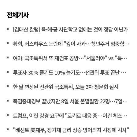
전체기사
[김태산 칼럼] 육·해·공 사관학교 없애는 것이 정답 아닌가
황희, 버스하우스 논란에 "깊이 사과…청년주거 엄중함 못 헤아려"
여야, 국조특위서 또 재검표 공방…"서둘러야" vs "특검 연계"<연합뉴스>
투표자 30% 줄기도 10% 늘기도…선관위 투표 끝난 뒤 조작 정황
한 달 연장된 선관위 국조특위, 오늘 3차 청문회 실시
폭염중대경보 끝났지만 8일 서울 온열질환 22명…7일째 두자리
트럼프, 이란 강경 요구에 "로키로 대응 중…이건 체스게임"
"베선트 美재무, 장기채 금리 상승 방어의지 시장에 시사"