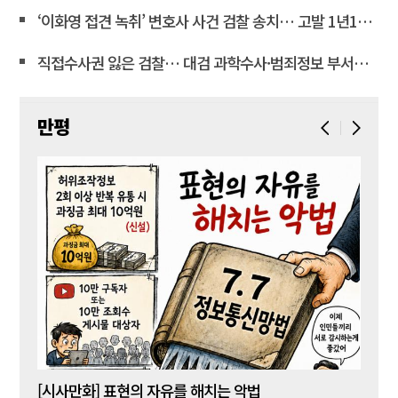
‘이화영 접견 녹취’ 변호사 사건 검찰 송치… 고발 1년10개월만
직접수사권 잃은 검찰… 대검 과학수사·범죄정보 부서도 수술대에 <연합뉴스>
만평
[시사만화] 표현의 자유를 해치는 악법
[시사