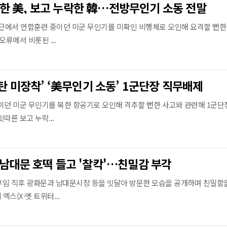
한 美, 보고 누락한 韓…전방무인기 소동 전말
인근에서 연합훈련 중이던 미군 무인기를 미확인 비행체로 오인해 요격할 뻔한
오류에서 비롯된 ...
실탄 미장착’ ‘美무인기 소동’ 1군단장 직무배제
이던 미군 무인기를 북한 항공기로 오인해 격추할 뻔한 사고와 관련해 1군단
따른 보고 누락...
 남대문 호떡 들고 '찰칵'…친밀감 부각
부임 직후 광화문과 남대문시장 등을 잇달아 방문한 모습을 공개하며 친밀함
엑스(X·옛 트위터...