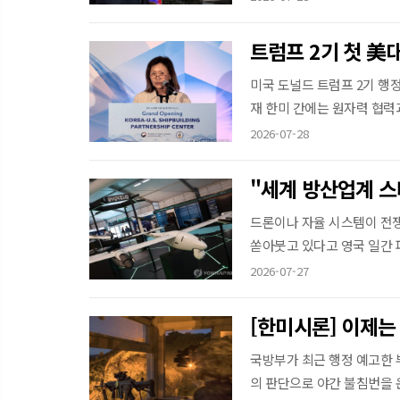
트럼프 2기 첫 美
미국 도널드 트럼프 2기 행
재 한미 간에는 원자력 협력과
2026-07-28
"세계 방산업계 스
드론이나 자율 시스템이 전쟁
쏟아붓고 있다고 영국 일간 파
2026-07-27
[한미시론] 이제는
국방부가 최근 행정 예고한 
의 판단으로 야간 불침번을 운