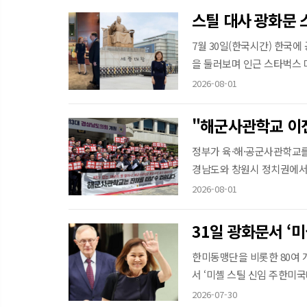
스틸 대사 광화문 
7월 30일(한국시간) 한국에
을 둘러보며 인근 스타벅스 매
2026-08-01
"해군사관학교 이
정부가 육·해·공군사관학교
경남도와 창원시 정치권에서 반
2026-08-01
한미동맹단을 비롯한 80여 개
서 ‘미셸 스틸 신임 주한미국대
2026-07-30