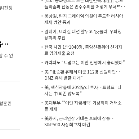
[로마 공화정으로 보는 대한민국: 松山] ⑦포
퓰리즘과 선동은 민주주의를 어떻게 무너뜨리
부(전쟁
는가
美상원, 린지 그레이엄 의원이 주도한 러시아
제재 법안 통과
밀레이, 브라질 대선 앞두고 '反룰라' 우파정
상회의 추진
[단독] 사이버 침략 시 韓·美 공동 개입, 尹 의지였다… 김용현 장관 옥중 서신서 밝혀
한국 시민 1만1040명, 중앙선관위에 선거자
료 임의제출 요청
할 수 없
카라파노 “트럼프는 이란 전쟁에서 승리했다”
美 "北송환 유해서 미군 112명 신원확인…
DMZ 유해 발굴 재개"
美, 핵심광물에 30억달러 투자…트럼프 "다
시는 中 의존 않도록"
美재무부 "'이란 자금세탁' 가상화폐 거래소
연합훈련
들 제재"
美증시, 금리인상 기대론 후퇴에 상승…
S&P500 사상최고치 마감