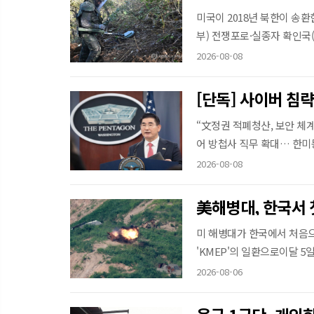
미국이 2018년 북한이 송
부) 전쟁포로·실종자 확인국(DP
2026-08-08
“文정권 적폐청산, 보안 체계
어 방첩사 직무 확대… 한미동
2026-08-08
美해병대, 한국서
미 해병대가 한국에서 처음
'KMEP'의 일환으로이달 5일 
2026-08-06