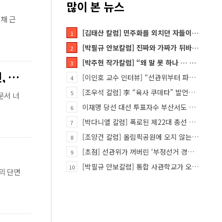
많이 본 뉴스
채 근
[김태산 칼럼] 민주화를 외치던 자들이 대한민국의 적이고 간첩이었다
1
[박필규 안보칼럼] 진짜와 가짜가 뒤바뀐 혼돈의 시대, 안보 파탄은 막아야
2
[박주현 작가칼럼] “왜 말 못 하나 … 경기도 재정 파탄의 진짜 원인을”
3
지만원 박사 “5·18 진실, 문서너머 사진에 있어… 사관학교 통합 추진, 정서적 파탄 우려”
[이인호 교수 인터뷰] “선관위부터 파고들어야…책임자 직접 고발하라”
4
[조우석 칼럼] 李 “육사 쿠데타” 발언은 왜 반역적인가
5
문서 너
이재명 당선 대선 투표자수 부산서도 손댔다
6
[박다니엘 칼럼] 폭로된 제22대 총선 투표 조작… “흔들리는 가짜 국회의원들”
7
[조양건 칼럼] 올림픽공원에 오지 않는 정치인들은 누구인가
8
[초점] 선관위가 꺼버린 ‘부정선거 경보장치’
9
[박필규 안보칼럼] 통합 사관학교가 오히려 미래 쿠데타의 통로가 되는 이유
10
의 단면