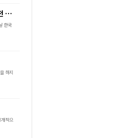
인천공항 도착 스틸 美대사 "트럼프 대통령의 더 강력한 한미동맹 비전 실현"
날 한국
탄을 하지
 공개적으