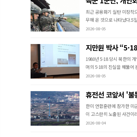
육군 1군단, 개인
최근 공용화기 실탄 미장착으
무해 온 것으로 나타났다.5일
2026-08-05
1980년 5·18 당시 북한의
머의 5·18의 진실을 꿰뚫어 
2026-08-05
휴전선 코앞서 '불
한미 연합훈련에 참가한 미군
이 고스란히 노출된 사건이라는
2026-08-04