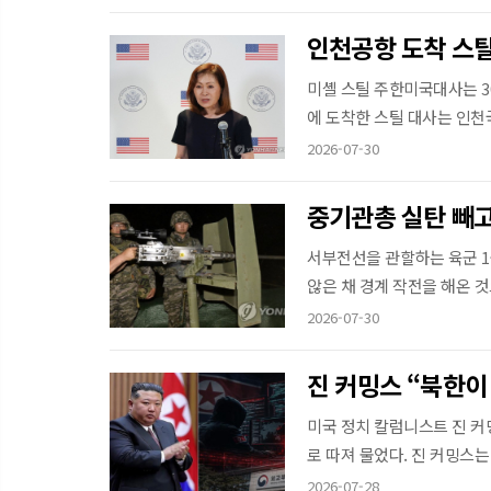
미셸 스틸 주한미국대사는 3
에 도착한 스틸 대사는 인천
2026-07-30
중기관총 실탄 빼고
서부전선을 관할하는 육군 1군
않은 채 경계 작전을 해온 것
2026-07-30
진 커밍스 “북한이
미국 정치 칼럼니스트 진 커
로 따져 물었다. 진 커밍스는 
2026-07-28