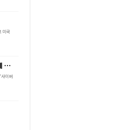
고 미국
[단독] 김용현 장관 “하이브리드 전쟁의 무기는 선거개입”… 로이킴에 자필 편지
‘사이버