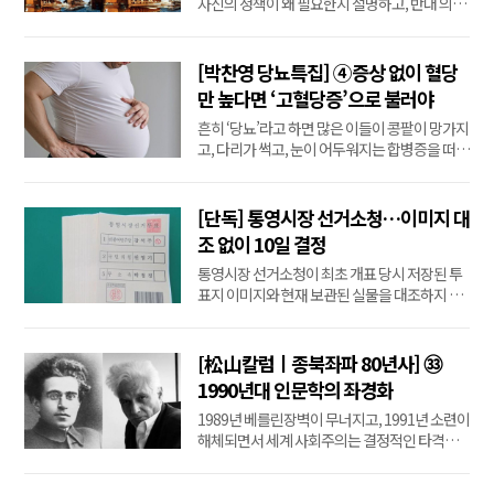
자신의 정책이 왜 필요한지 설명하고, 반대 의견
에 답하며, 표를 얻어 권력을 위임받아야 한다.
따라서 대중에게 호소하는 행위 자체를 포퓰리
즘이나 선동이라고 부를 수는 없다. 시민의 불만
[박찬영 당뇨특집] ④증상 없이 혈당
을 듣는 정치, 기득권을 비판하는 정치, 가난한
만 높다면 ‘고혈당증’으로 불러야
사람을 지원하는 정책도 그 자체로 포퓰리즘은
흔히 ‘당뇨’라고 하면 많은 이들이 콩팥이 망가지
아니...
고, 다리가 썩고, 눈이 어두워지는 합병증을 떠올
리며 깊은 절망에 빠지곤 한다. 그러나 앞 장에서
말했듯 당뇨는 한 가지가 아니다. 내가 앓고 있는
당뇨가 ‘쉬운 당뇨’인지 ‘어려운 당뇨’인지만 구
[단독] 통영시장 선거소청…이미지 대
분해도 막연한 공포심에서 벗어날 수 있다. 대한
조 없이 10일 결정
민국 당뇨환자의 85...
통영시장 선거소청이 최초 개표 당시 저장된 투
표지 이미지와 현재 보관된 실물을 대조하지 않
은 채 오는 10일 결정 수순에 들어간 것으로 한미
일보 취재 결과 확인됐다. 소청인 측이 요구한 이
미지·실물 대조는 8월 3일 예비조사 항목에서
[松山칼럼ㅣ종북좌파 80년사] ㉝
제외됐고 별도의 검증 일정도 잡히지 않았다. 명
1990년대 인문학의 좌경화
부 대조 등 8월3일 예정됐던 추가 예비조사도
1989년 베를린장벽이 무너지고, 1991년 소련이
무...
해체되면서 세계 사회주의는 결정적인 타격을
입었다. 혁명은 더 이상 미래의 희망이 아니라 실
패한 실험으로 인식되기 시작했다. 한국 운동권