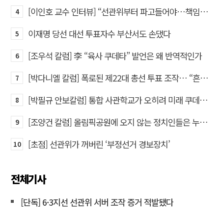
[이인호 교수 인터뷰] “선관위부터 파고들어야…책임자 직접 고발하라”
4
이재명 당선 대선 투표자수 부산서도 손댔다
5
[조우석 칼럼] 李 “육사 쿠데타” 발언은 왜 반역적인가
6
[박다니엘 칼럼] 폭로된 제22대 총선 투표 조작… “흔들리는 가짜 국회의원들”
7
[박필규 안보칼럼] 통합 사관학교가 오히려 미래 쿠데타의 통로가 되는 이유
8
[조양건 칼럼] 올림픽공원에 오지 않는 정치인들은 누구인가
9
[초점] 선관위가 꺼버린 ‘부정선거 경보장치’
10
전체기사
[단독] 6·3지선 선관위 서버 조작 증거 적발됐다