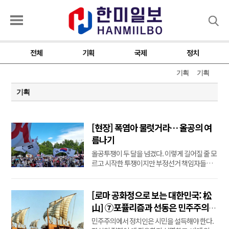
검색
전체
기획
국제
정치
기획
기획
기획
[현장] 폭염아 물럿거라… 올공의 여
름나기
올공투쟁이 두 달을 넘겼다. 이렇게 길어질 줄 모
르고 시작한 투쟁이지만 부정선거 책임자들도
생각은 비슷할 것이다. 애국시민들이 이토록 흔
들림 없이 질기게 투쟁을 이어갈 줄 몰랐을 것이
다. 잠실혁명 65일째를 맞는 지난 8월8일 토요
[로마 공화정으로 보는 대한민국: 松
일. 40℃에 가까운 폭염에도 애국우파 시민들의
山] ⑦포퓰리즘과 선동은 민주주의를
‘부정선거 재선거, 당일투표 수개표’ 함성은 ...
어떻게 무너뜨리는가
민주주의에서 정치인은 시민을 설득해야 한다.