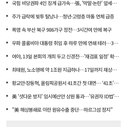
국힘 비당권파 4인 징계 급가속…張, '막말·논란' 앞세워 역공
주가 급락에 빚투 탈났나…청년·고령층 마통 연체 급증
폭염 속 부산 북구 986가구 정전…3시간여 만에 복구
우파 콜롬비아 대통령 취임 후 하루 만에 연쇄 테러…3명 사상
여야, 13일 본회의 개최 두고 신경전…'재검표 일정' 확정도 아직<연합뉴스>
최태원, 노소영에 약 1조원 지급하나…17일까지 재상고 안하면 확정
황교안·장동혁, 올림픽공원서 41초간 첫 대면… ‘41초’가 던진 운명적 화두
美 '셧다운 방지' 임시예산안 상원 통과…'유권자 ID법'은 좌절
"美 해상봉쇄로 이란 원유수출 중단…하르그섬 정지"