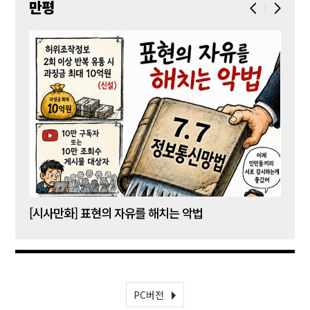
만평
[시사만화] 표현의 자유를 해치는 악법
[시사
PC버전