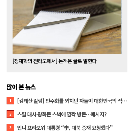
[신동춘 칼럼] 호메로스의 ‘오디세이아’와 대한민국 보수 우파의 투쟁 및 교훈
[정재학의 전라도에서] 논객은 글로 말한다
많이 본 뉴스
[김태산 칼럼] 민주화를 외치던 자들이 대한민국의 적이고 간첩이었다
1
스틸 대사 광화문 스벅에 깜짝 방문…메시지?
2
인니 프라보워 대통령 “李, 대북 중재 요청했다”
3