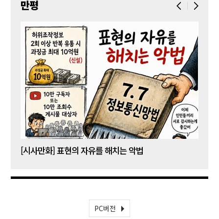
만평
[시사만화] 표현의 자유를 해치는 악법
[시사
PC버전