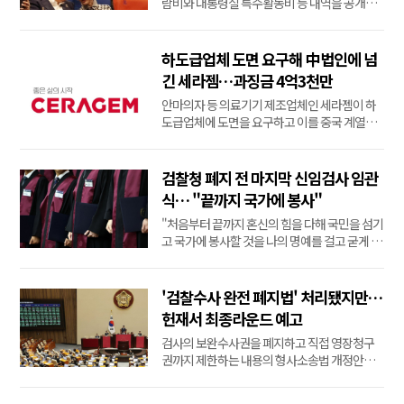
람비와 대통령실 특수활동비 등 내역을 공개하
라며 소송을 내 2심에서 이겼으나 대법원에서 패
소 취지로 뒤집혔다.탄핵과 조기 대선을 거치며
해당 정보가 이미 대통령기록관으로 넘어갔다
하도급업체 도면 요구해 中법인에 넘
는 이유에서다.7일 법조계에 따르면 대법원 3부
긴 세라젬…과징금 4억3천만
(주심 노경필 대법관)는 지난 6월 한국납세자연
안마의자 등 의료기기 제조업체인 세라젬이 하
맹이 대통...
도급업체에 도면을 요구하고 이를 중국 계열사
에 넘긴 혐의로 공정거래위원회의 제재를 받았
다.공정위는 6일 세라젬의 부당특약, 기술 유용
행위 등 하도급법 위반 행위를 적발해 시정명령
검찰청 폐지 전 마지막 신임검사 임관
과 과징금 4억3천200만원을 부과하기로 결정했
식… "끝까지 국가에 봉사"
다고 밝혔다.공정위에 따르면 세라젬은 안마의
"처음부터 끝까지 혼신의 힘을 다해 국민을 섬기
자 등 의료...
고 국가에 봉사할 것을 나의 명예를 걸고 굳게 다
짐합니다."3일 오전 경기 정부과천청사에서 19
명의 신임 검사가 결의의 찬 표정으로 검사 선서
문을 낭독했다.법무부는 이날 제12회 변호사 시
'검찰수사 완전 폐지법' 처리됐지만…
험을 합격하고 법무관으로 전역한 19명에 대한
헌재서 최종라운드 예고
임관식을 열었다.중대범죄수사청(중수청)·공소
검사의 보완수사권을 폐지하고 직접 영장청구
청 ...
권까지 제한하는 내용의 형사소송법 개정안을
두고 논란이 계속되면서 최종 판단은 헌법재판
소 몫이 될 것으로 보인다.검찰개혁추진단 자문