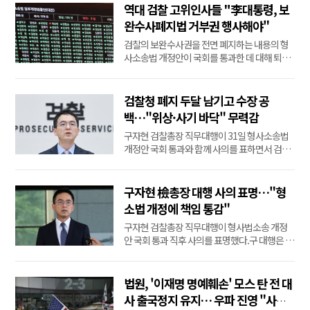
위원장을 맡았던 박찬운 한양대 법학전문대학
역대 검찰 고위인사들 "李대통령, 보
원 교수는 2일 페이스북에 "이번 형소법은 헌법
완수사폐지법 거부권 행사해야"
의 강을 건너야 한다"며 "혼란을 막기 위해서는
검찰의 보완수사권을 전면 폐지하는 내용의 형
헌재가 최대...
사소송법 개정안이 국회를 통과한 데 대해 퇴직
검사들이 "이재명 대통령이 거부권(재의요구
권)을 행사해야 한다"고 촉구했다.검찰동우회
(회장 한상대 전 검찰총장)는 2일 입장문을 내고
검찰청 폐지 두달 남기고 수장 공
"형소법 개정안을 통과시킨 더불어민주당의 입
백…"위상·사기 바닥" 무력감
법 독재를 강력히 규탄한다"며 이같이 밝혔다.이
구자현 검찰총장 직무대행이 31일 형사소송법
들은 "민주...
개정안 국회 통과와 함께 사의를 표하면서 검찰
청 폐지를 두 달 남기고 수장 공백이 현실화했다.
오는 10월 공소청 전환을 앞두고 관련 실무를 총
괄하며 조직의 안정을 꾀해온 구 대행이 물러나
구자현 檢총장 대행 사의 표명…"형
면서 후속 준비 작업이 난항을 겪을 수 있다는 우
소법 개정에 책임 통감"
려가 나온다.개정 형사소송법이 검찰의 보완수
구자현 검찰총장 직무대행이 형사법소송 개정
사권...
안 국회 통과 직후 사의를 표명했다.구 대행은 31
일 오후 6시 퇴근길 대검찰청에서 "형소법 개정
에 대해 책임을 통감하고 방금 사직서를 제출했
다"고 밝혔다.지난해 11월 15일 취임 후 258일
법원, '이재명 명예훼손' 모스 탄 전 대
만이다.구 대행은 "검찰이 국민의 신뢰를 얻지
사 출국정지 유지… 우파 진영 "사법
못한 부분에 대해서는 검찰 구성원 모두의 성찰