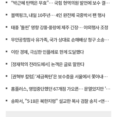
“박근혜 탄핵은 무효”… 국힘 현역의원 발언에 보수 결집 목소리 고조
블랙핑크, 내일 10주년… 4인 완전체 국중박서 팬 행사
태풍 '돌핀' 영향 강풍·풍랑에 제주 긴장… 야외행사 조정
무안공항참사 유가족, 국가 상대로 손해배상 청구 소송한다
이란 경제, 극심한 인플레로 한계 도달했다
[정재학의 전라도에서] 논객은 글로 말한다
[권혁부 칼럼] ‘세금폭탄’은 보수층을 서울에서 쫓아내려는 계획
홈플러스, 영업중단했던 67개점 가오픈… 문열었지만 '텅빈 매대'
송파서, "5·18은 북한지령" 설교한 목사 검찰 송치 <연합뉴스>