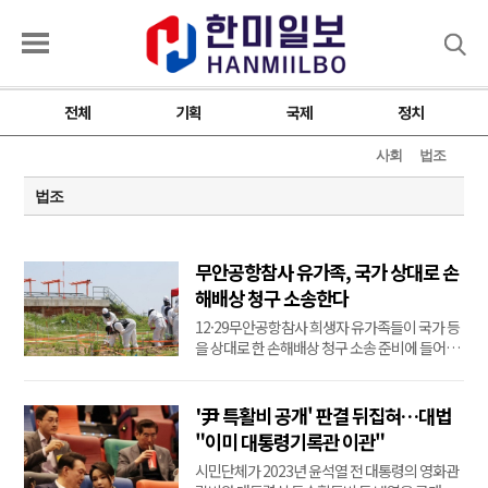
검색
전체
기획
국제
정치
사회
법조
법조
무안공항참사 유가족, 국가 상대로 손
해배상 청구 소송한다
12·29무안공항참사 희생자 유가족들이 국가 등
을 상대로 한 손해배상 청구 소송 준비에 들어갔
다. 12·29무안공항제주항공여객기참사 유가족
협의회는 희생자 179명 중 73명의 유가족이 지
난 6∼7월 서울 한 법무법인을 소송대리인으로
'尹 특활비 공개' 판결 뒤집혀…대법
선임해 손해배상 청구 소송을 준비 중이라고 7일
"이미 대통령기록관 이관"
밝혔다. 유가족협의회는 지난 4월 공정한 로펌
시민단체가 2023년 윤석열 전 대통령의 영화관
선...