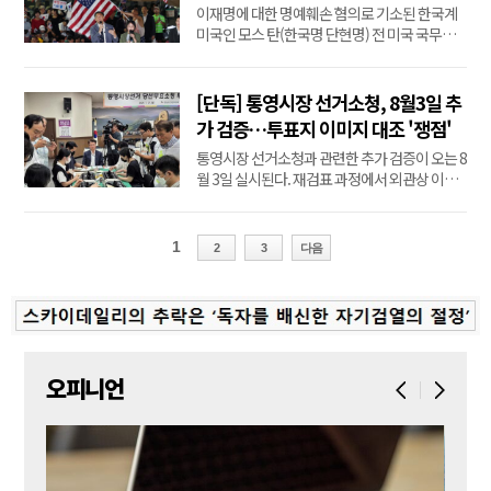
권 남용 및 기본권 침해" 반발
이재명에 대한 명예훼손 혐의로 기소된 한국계
이 필요하다"...
미국인 모스 탄(한국명 단현명) 전 미국 국무부
국제형사사법대사가 법무부의 출국정지 처분에
불복해 낸 행정소송에서 법원이 이재명 정권의
손을 들어줬다. 우파 진영과 변호인단은 미 동맹
[단독] 통영시장 선거소청, 8월3일 추
국 인사에 대한 표적 수사이자 과도한 방어권 침
가 검증…투표지 이미지 대조 '쟁점'
해라며 강하게 반발하고 나섰다. 서울행정법원
통영시장 선거소청과 관련한 추가 검증이 오는 8
행...
월 3일 실시된다. 재검표 과정에서 외관상 이상
이 제기된 미수동 관내 사전투표지를 최초 개표
당시 투표지분류기에 저장된 이미지와 대조할
지가 최대 쟁점으로 떠올랐다. 추가 검증 일정은
1
2
3
다음
정해졌지만 소청인 측이 요구한 이미지·실물 대
조가 실제 검증 항목으로 채택될지는 아직 결
정...
오피니언