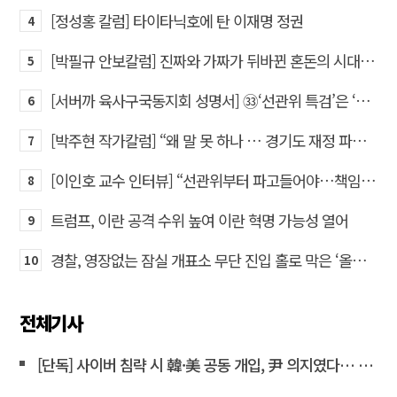
[정성홍 칼럼] 타이타닉호에 탄 이재명 정권
4
[박필규 안보칼럼] 진짜와 가짜가 뒤바뀐 혼돈의 시대, 안보 파탄은 막아야
5
[서버까 육사구국동지회 성명서] ㉝‘선관위 특검’은 ‘부정선거 특검’으로 명명하고 박주현 변호사를 ‘특검’으로 임명하라!
6
[박주현 작가칼럼] “왜 말 못 하나 … 경기도 재정 파탄의 진짜 원인을”
7
[이인호 교수 인터뷰] “선관위부터 파고들어야…책임자 직접 고발하라”
8
트럼프, 이란 공격 수위 높여 이란 혁명 가능성 열어
9
경찰, 영장없는 잠실 개표소 무단 진입 홀로 막은 ‘올다르크’ 불구속 송치
10
전체기사
[단독] 사이버 침략 시 韓·美 공동 개입, 尹 의지였다… 김용현 장관 옥중 서신서 밝혀