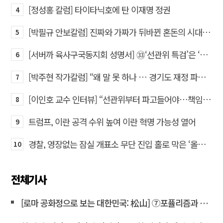
[정성홍 칼럼] 타이타닉호에 탄 이재명 정권
4
[박필규 안보칼럼] 진짜와 가짜가 뒤바뀐 혼돈의 시대, 안보 파탄은 막아야
5
[서버까 육사구국동지회 성명서] ㉝‘선관위 특검’은 ‘부정선거 특검’으로 명명하고 박주현 변호사를 ‘특검’으로 임명하라!
6
[박주현 작가칼럼] “왜 말 못 하나 … 경기도 재정 파탄의 진짜 원인을”
7
[이인호 교수 인터뷰] “선관위부터 파고들어야…책임자 직접 고발하라”
8
트럼프, 이란 공격 수위 높여 이란 혁명 가능성 열어
9
경찰, 영장없는 잠실 개표소 무단 진입 홀로 막은 ‘올다르크’ 불구속 송치
10
전체기사
[로마 공화정으로 보는 대한민국: 松山] ⑦포퓰리즘과 선동은 민주주의를 어떻게 무너뜨리는가