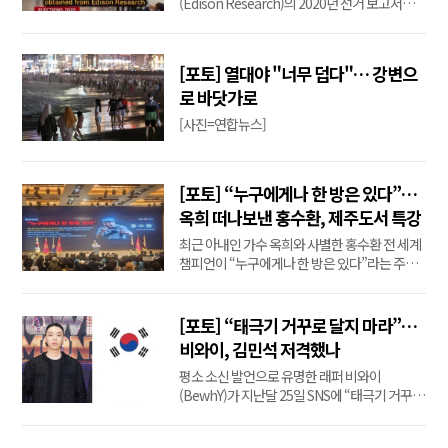
(Edison Research)의 2020년 선거 보고서에
따르면 전국적으로 도미니언(Dominion) 투표
시스템을 사용한 주(州)에서 당시 도널드 트럼프
대통령 후보의 270만 표가 삭제된 것으로 드러
[포토] 열대야 "너무 덥다"… 강변으
났다. 데이터 분석 결과 펜실베이니아주에서만
로 바닷가로
22만1000표가 트럼프 대통령에서 바이든으로
바뀌었다.
[사진=연합뉴스]
[포토] “누구에게나 한 방은 있다”…
옥희 떠나보낸 홍수환, 제주도서 특강
최근 아내인 가수 옥희와 사별한 홍수환 전 세계
챔피언이 “누구에게나 한 방은 있다”라는 주제
로 6일 제주도 모처에서 특별강연을 진행했다.
강연장에는 수많은 제주도민이 참석해 ‘약한 주
먹’으로도 세계 챔피언이 된 홍수환 챔프의 인생
[포토] “태극기 거꾸로 달지 마라”…
역정 속에서 꿈과 희망을 발견하는 시간을 가졌
비와이, 김민석 저격했나
다. 임요희 기자
평소 소신 발언으로 유명한 래퍼 비와이
(BewhY)가 지난달 25일 SNS에 “태극기 거꾸로
달지 말아라”라는 짧고 강렬한 문구를 게재했다.
그런데 이 글이 올라오기 불과 이틀 전인 같은 달