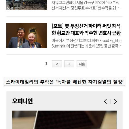
표” 현수막 설치
자유고교연합이 서울 강동구 지역에 “6·3부정
선거 재선거, 당일투표 수개표” 현수막을 21일
설치했다. 현수막에는 “자유민주주의의 성지 올
림픽공원으로 모이자”는 문구와 함께 지하철 올
림픽공원역 3번 출구라는 장소가 명기돼 있다.
[포토] 美 부정선거 파이터 써밋 참석
한 황교안 대표와 박주현 변호사 근황
미국에서 부정선거 파이터 써밋(Fraud Fighter
Summit)이 진행되는 가운데 15일 동반 출국한
황교안 자유와혁신 대표와 박주현 변호사가 17
일 근황을 알려왔다. 황교안 대표는 “저는 한국
의 부정선거와 현재 잠실 올림픽공원에서 부정
1
2
3
다음
선거와 맞서 싸우는 애국시민들의 절박한 외침
을 전하고 있다”며 현지 사진과 피트 샌틸리와의
인터뷰를...
오피니언