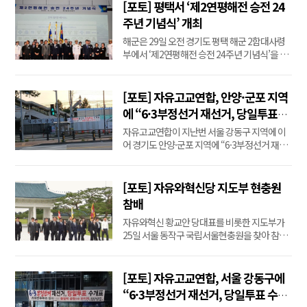
23일, 중국 베이징 칭화대 면담 일정 중 김민석이
[포토] 평택서 ‘제2연평해전 승전 24
거꾸로 뒤집힌 태극기 배지를 단 모습이 포착돼
주년 기념식’ 개최
언론을 뜨겁게 달구었다. 당시 최은석 국민의힘
해군은 29일 오전 경기도 평택 해군 2함대사령
원내...
부에서 ‘제2연평해전 승전 24주년 기념식’을 개
최했다. 이날 행사는 안규백 국방부 장관, 김경률
해군참모총장, 전사자 유가족, 참전용사 등 300
여 명이 참석한 가운데 전승비 참배, 기념사, 기
[포토] 자유고교연합, 안양·군포 지역
념 영상 시청 순으로 진행됐다.
에 “6·3부정선거 재선거, 당일투표
수개표” 현수막 설치
자유고교연합이 지난번 서울 강동구 지역에 이
어 경기도 안양·군포 지역에 “6·3부정선거 재선
거, 당일투표 수개표” 현수막을 28일 설치했다.
현수막에는 “자유민주주의의 성지 올림픽공원
으로 모이자”는 문구와 함께 지하철 올림픽공원
[포토] 자유와혁신당 지도부 현충원
역 3번 출구라는 장소가 명기돼 있다. 임요희 기
참배
자
자유와혁신 황교안 당대표를 비롯한 지도부가
25일 서울 동작구 국립서울현충원을 찾아 참배
했다. 황 대표는 현충탑에 헌화·분향한 뒤 묵념
을 마치고 방명록을 작성했다. 이어 황 대표 등 지
도부는 이승만·박정희 전 대통령의 묘역을 참배
[포토] 자유고교연합, 서울 강동구에
했다. [자유와혁신]
“6·3부정선거 재선거, 당일투표 수개