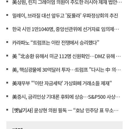
美상원, 린지 그레이엄 의원이 주도한 러시아 제재 법안 통과
밀레이, 브라질 대선 앞두고 '反룰라' 우파정상회의 추진
한국 시민 1만1040명, 중앙선관위에 선거자료 임의제출 요청
카라파노 “트럼프는 이란 전쟁에서 승리했다”
美 "北송환 유해서 미군 112명 신원확인…DMZ 유해 발굴 재개"
美, 핵심광물에 30억달러 투자…트럼프 "다시는 中 의존 않도록"
美재무부 "'이란 자금세탁' 가상화폐 거래소들 제재"
美증시, 금리인상 기대론 후퇴에 상승…S&P500 사상최고치 마감
[옛날기사]
윤상현 의원 필독 ㅡ “호남 민주당 표 무소속에 보태”… 전산 조작으로 ‘선거비 보전’ 의혹