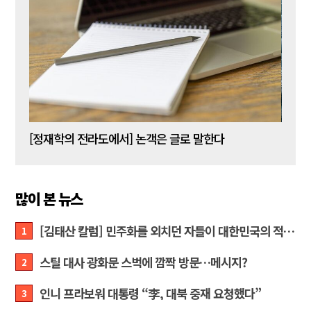
[신동춘 칼럼] 호메로스의 ‘오디세이아’와 대한민국 보수 우파의 투쟁 및 교훈
[정재학의 전라도에서] 논객은 글로 말한다
많이 본 뉴스
[김태산 칼럼] 민주화를 외치던 자들이 대한민국의 적이고 간첩이었다
1
스틸 대사 광화문 스벅에 깜짝 방문…메시지?
2
인니 프라보워 대통령 “李, 대북 중재 요청했다”
3