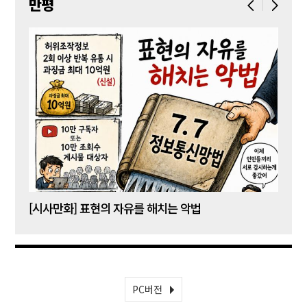
만평
[시사만화] 표현의 자유를 해치는 악법
[시사
PC버전