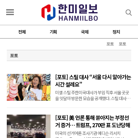
검색
전체
기획
국제
정치
포토
포토
포토
[포토] 스틸 대사 “서울 다시 알아가는
시간 설레요”
미셸 스틸 주한미국대사가 부임 직후 서울 곳곳
을 잇달아 방문한 모습을 공개했다. 스틸 대사는
1일 자신의 엑스(X·옛 트위터) 계정을 통해 광화
문과 남대문시장을 방문했다고 알리며 “오랜만
에 다시 찾은 남대문시장에서 옛 추억이 새록새
[포토] 美 언론 통해 쏟아지는 부정선
록 떠올랐다”고 밝혔다.
거 증거… 트럼프, 270만 표 도난당해
미국의 선거여론 조사기관 에디슨 리서치