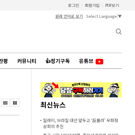
로그인
회원가입
PDF보기
원래 언어로 보기
Select Language
▼
만평
커뮤니티
👍정기구독
유튜브
최신뉴스
밀레이, 브라질 대선 앞두고 '反룰라' 우파정
상회의 추진