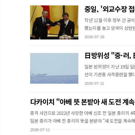
중일, '외교수장 
작년 11월 이후 정부 간 공
했는지를 놓고 양국이 상반된 
2026-07-26
日방위성 "중·러,
일본 방위성이 지난 19일 
선이 기관총 사격훈련을 했다고
2026-07-21
다카이치 "아베 뜻 본받아 새 도전 계
총격 사건으로 2022년 사망한 아베 신조 전 일본 총리의 
일본 총리가 아베 전 총리의 뜻을 본받아 "새 도전을 계속
카...
2026-07-11