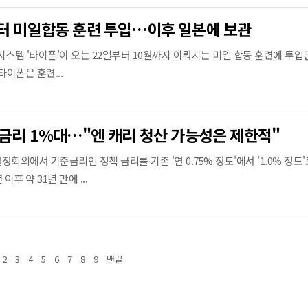
터 미일합동 훈련 투입…이후 일본에 보관
시스템 '타이폰'이 오는 22일부터 10월까지 이뤄지는 미일 합동 훈련에 투
타이폰은 훈련...
준금리 1%대…"엔 캐리 청산 가능성은 제한적"
회의에서 기준금리인 정책 금리를 기존 '연 0.75% 정도'에서 '1.0% 정도'
이후 약 31년 만에 ...
2
3
4
5
6
7
8
9
맨끝