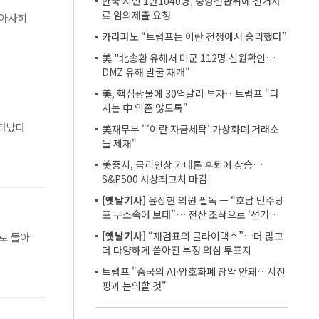
한국 시민 1만1040명, 중앙선관위에 선거자
료 임의제출 요청
 아사히
카라파노 “트럼프는 이란 전쟁에서 승리했다”
美 "北송환 유해서 미군 112명 신원확인…
DMZ 유해 발굴 재개"
美, 핵심광물에 30억달러 투자…트럼프 "다
시는 中 의존 않도록"
나타났다
美재무부 "'이란 자금세탁' 가상화폐 거래소
들 제재"
美증시, 금리인상 기대론 후퇴에 상승…
S&P500 사상최고치 마감
[옛날기사]
윤상현 의원 필독 ㅡ “호남 민주당
표 무소속에 보태”… 전산 조작으로 ‘선거비
보전’ 의혹
[옛날기사]
“재검표의 클라이맥스”…더 많고
로 돌아
더 다양하게 쏟아진 부정 의심 투표지
트럼프 "중국의 AI·암호화폐 장악 안돼…시진
핑과 논의할 것"