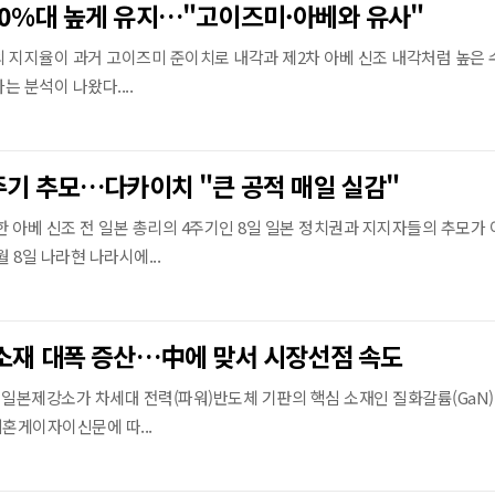
0%대 높게 유지…"고이즈미·아베와 유사"
 지지율이 과거 고이즈미 준이치로 내각과 제2차 아베 신조 내각처럼 높은
 분석이 나왔다....
주기 추모…다카이치 "큰 공적 매일 실감"
한 아베 신조 전 일본 총리의 4주기인 8일 일본 정치권과 지지자들의 추모가
월 8일 나라현 나라시에...
소재 대폭 증산…中에 맞서 시장선점 속도
본제강소가 차세대 전력(파워)반도체 기판의 핵심 소재인 질화갈륨(GaN)
니혼게이자이신문에 따...