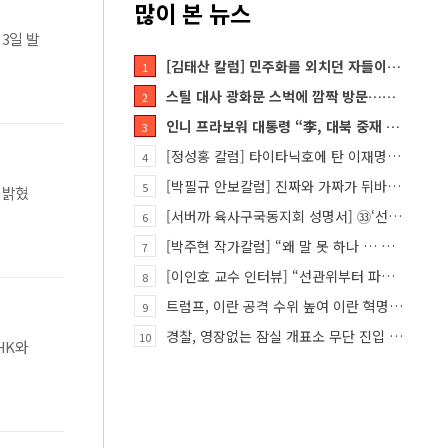
많이 본 뉴스
3일 발
[김태산 칼럼] 민주화를 외치던 자들이 대한민국의 적이고 간첩이었다
1
스틸 대사 광화문 스벅에 깜짝 방문…메시지?
2
인니 프라보워 대통령 “李, 대북 중재 요청했다”
3
[정성홍 칼럼] 타이타닉호에 탄 이재명 정권
4
[박필규 안보칼럼] 진짜와 가짜가 뒤바뀐 혼돈의 시대, 안보 파탄은 막아야
5
 밝혔
[서버까 육사구국동지회 성명서] ㉝‘선관위 특검’은 ‘부정선거 특검’으로 명명하고 박주현 변호사를 ‘특검…
6
[박주현 작가칼럼] “왜 말 못 하나 … 경기도 재정 파탄의 진짜 원인을”
7
[이인호 교수 인터뷰] “선관위부터 파고들어야…책임자 직접 고발하라”
8
트럼프, 이란 공격 수위 높여 이란 혁명 가능성 열어
9
경찰, 영장없는 잠실 개표소 무단 진입 홀로 막은 ‘올다르크’ 불구속 송치
10
HK와