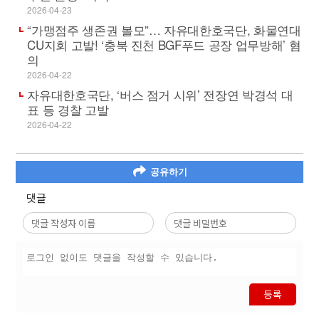
2026-04-23
“가맹점주 생존권 볼모”… 자유대한호국단, 화물연대
CU지회 고발! ‘충북 진천 BGF푸드 공장 업무방해’ 혐
의
2026-04-22
자유대한호국단, ‘버스 점거 시위’ 전장연 박경석 대
표 등 경찰 고발
2026-04-22
공유하기
댓글
등록