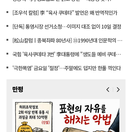
[조우석 칼럼] 李 “육사 쿠데타” 발언은 왜 반역적인가
[단독] 통영시장 선거소청…이미지 대조 없이 10일 결정
[松山칼럼ㅣ종북좌파 80년사] ㉝1990년대 인문학의 좌경화
국힘 '육사쿠데타 3번' 李대통령에 "생도들 예비 쿠데타세력 몰아"
'극한폭염' 금요일 '절정'…주말에도 덥지만 한풀 꺽인다
만평