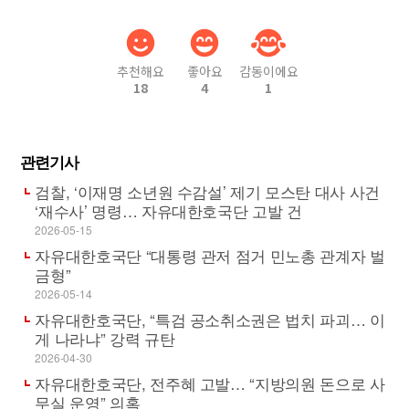
추천해요
좋아요
감동이에요
18
4
1
관련기사
검찰, ‘이재명 소년원 수감설’ 제기 모스탄 대사 사건
‘재수사’ 명령… 자유대한호국단 고발 건
2026-05-15
자유대한호국단 “대통령 관저 점거 민노총 관계자 벌
금형”
2026-05-14
자유대한호국단, “특검 공소취소권은 법치 파괴… 이
게 나라냐” 강력 규탄
2026-04-30
자유대한호국단, 전주혜 고발… “지방의원 돈으로 사
무실 운영” 의혹