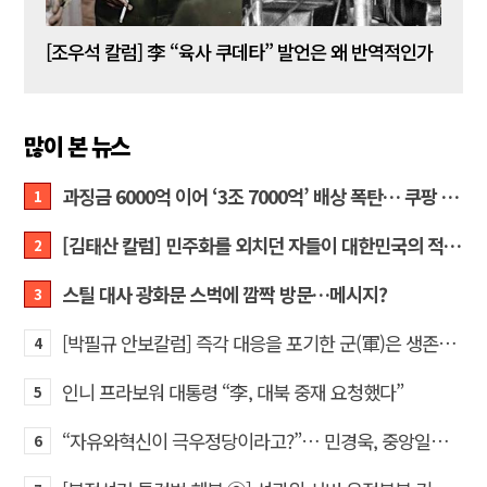
[김성민 칼럼] 탱크데이 이벤트의 눈덩이가 아직도 구르고 있다
[조우석 칼럼] 李 “육사 쿠데타” 발언은 왜 반역적인가
[정성
많이 본 뉴스
과징금 6000억 이어 ‘3조 7000억’ 배상 폭탄… 쿠팡 때리기에 한미 통상 ‘초비상’
1
[김태산 칼럼] 민주화를 외치던 자들이 대한민국의 적이고 간첩이었다
2
스틸 대사 광화문 스벅에 깜짝 방문…메시지?
3
[박필규 안보칼럼] 즉각 대응을 포기한 군(軍)은 생존할 수 없다
4
인니 프라보워 대통령 “李, 대북 중재 요청했다”
5
“자유와혁신이 극우정당이라고?”… 민경욱, 중앙일보 직격
6