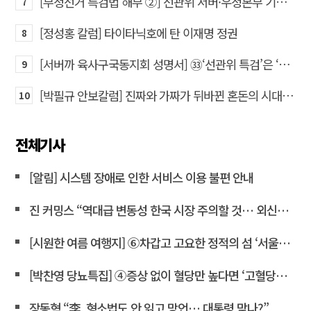
[부정선거 특검법 해부 ②] 선관위 서버·우정본부 기록까지…‘증거를 끌어오는 칼’
7
[정성홍 칼럼] 타이타닉호에 탄 이재명 정권
8
[서버까 육사구국동지회 성명서] ㉝‘선관위 특검’은 ‘부정선거 특검’으로 명명하고 박주현 변호사를 ‘특검’으로 임명하라!
9
[박필규 안보칼럼] 진짜와 가짜가 뒤바뀐 혼돈의 시대, 안보 파탄은 막아야
10
전체기사
[알림] 시스템 장애로 인한 서비스 이용 불편 안내
진 커밍스 “역대급 변동성 한국 시장 주의할 것… 외신도 이재명 비판”
[시원한 여름 여행지] ⑥차갑고 고요한 정적의 섬 ‘서울시립미술관’
[박찬영 당뇨특집] ④증상 없이 혈당만 높다면 ‘고혈당증’으로 불러야
장동혁 “李, 형소법도 안 읽고 망언… 대통령 맞나?”