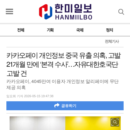
검색
전체
기획
국제
정치
전체기사
카카오페이 개인정보 중국 유출 의혹, 고발
21개월 만에 ‘본격 수사’…자유대한호국단
고발 건
카카오페이, 4045만여 이용자 개인정보 알리페이에 무단
제공 의혹
임요희 기자 2026-05-15 19:47:38
공유하기