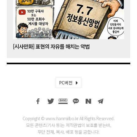
[시사만화] 표현의 자유를 해치는 악법
[시사
PC버전
Copyright © www.hanmiilbo.kr All Rights Reserved.
모든 콘텐츠(기사 등)는 저작권법의 보호를 받는바,
무단 전재, 복사, 배포 등을 금합니다.