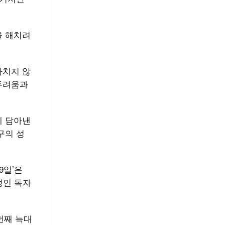
을 해치려
다치지 않
두려움과
에 담아낸
구의 성
9일’은
성인 독자
 번째 늑대