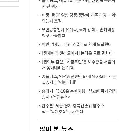
블랙핑크, 내일 10주년… 4인 완전체 국중박
서 팬 행사
태풍 '돌핀' 영향 강풍·풍랑에 제주 긴장… 야
외행사 조정
무안공항참사 유가족, 국가 상대로 손해배상
청구 소송한다
이란 경제, 극심한 인플레로 한계 도달했다
[정재학의 전라도에서] 논객은 글로 말한다
[권혁부 칼럼] ‘세금폭탄’은 보수층을 서울에
서 쫓아내려는 계획
홈플러스, 영업중단했던 67개점 가오픈… 문
열었지만 '텅빈 매대'
송파서, "5·18은 북한지령" 설교한 목사 검찰
송치 <연합뉴스>
합수본, 서울·경기·충북선관위 압수수
색…'통계조작' 수사확대
많이 본 뉴스