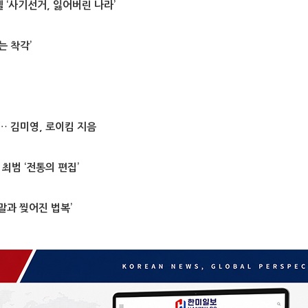
 ‘사기선거, 잃어버린 나라’
는 착각’
… 김미영, 로이킴 지음
 최범 ‘전통의 편집’
종말과 찢어진 법복’