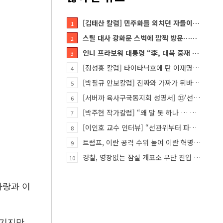
[김태산 칼럼] 민주화를 외치던 자들이 대한민국의 적이고 간첩이었다
1
스틸 대사 광화문 스벅에 깜짝 방문…메시지?
2
인니 프라보워 대통령 “李, 대북 중재 요청했다”
3
[정성홍 칼럼] 타이타닉호에 탄 이재명 정권
4
[박필규 안보칼럼] 진짜와 가짜가 뒤바뀐 혼돈의 시대, 안보 파탄은 막아야
5
[서버까 육사구국동지회 성명서] ㉝‘선관위 특검’은 ‘부정선거 특검’으로 명명하고 박주현 변호사를 ‘특검…
6
[박주현 작가칼럼] “왜 말 못 하나 … 경기도 재정 파탄의 진짜 원인을”
7
[이인호 교수 인터뷰] “선관위부터 파고들어야…책임자 직접 고발하라”
8
트럼프, 이란 공격 수위 높여 이란 혁명 가능성 열어
9
경찰, 영장없는 잠실 개표소 무단 진입 홀로 막은 ‘올다르크’ 불구속 송치
10
사랑과 이
즐기지만