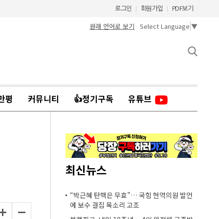
로그인
회원가입
PDF보기
원래 언어로 보기
Select Language
▼
만평
커뮤니티
👍정기구독
유튜브
최신뉴스
“박근혜 탄핵은 무효”… 국힘 현역의원 발언
에 보수 결집 목소리 고조