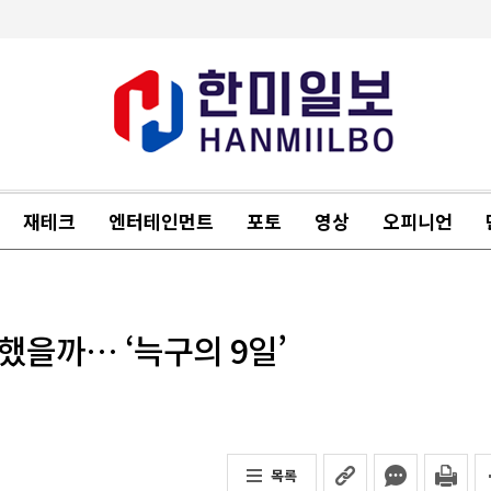
재테크
엔터테인먼트
포토
영상
오피니언
했을까… ‘늑구의 9일’
목록