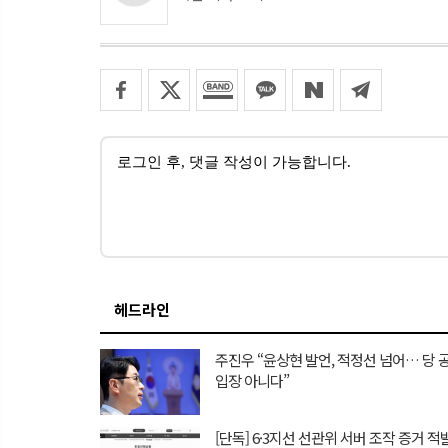
헤드라인
주진우 “윤상현 발언, 적정선 넘어… 당 
입장 아니다”
[단독] 6·3지선 선관위 서버 조작 증거 적