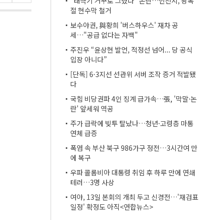
"태극기 거꾸로 그렸다" 논란…인천시, 광복
절 현수막 철거
보수야권, 與황희 '버스하우스' 재차 공
세…"공급 없다는 자백"
주진우 “윤상현 발언, 적정선 넘어... 당 공식
입장 아니다”
[단독] 6·3지선 선관위 서버 조작 증거 적발됐
다
국힘 비당권파 4인 징계 급가속…張, '막말·논
란' 앞세워 역공
주가 급락에 빚투 탈났나…청년·고령층 마통
연체 급증
폭염 속 부산 북구 986가구 정전…3시간여 만
에 복구
우파 콜롬비아 대통령 취임 후 하루 만에 연쇄
테러…3명 사상
여야, 13일 본회의 개최 두고 신경전…'재검표
일정' 확정도 아직<연합뉴스>