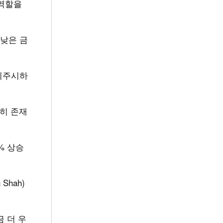
 역할을
낮은 금
의주시하
전히 존재
% 상승
Shah)
 더 우