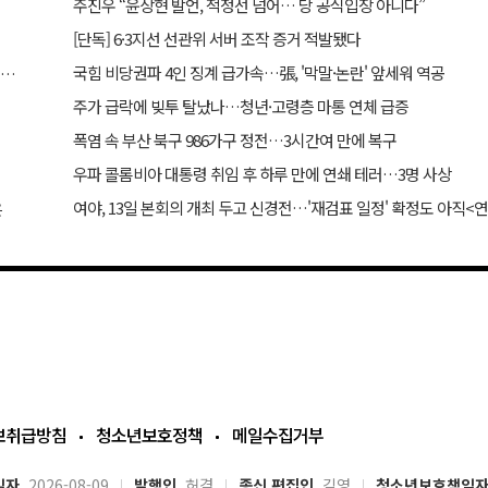
주진우 “윤상현 발언, 적정선 넘어… 당 공식입장 아니다”
[단독] 6·3지선 선관위 서버 조작 증거 적발됐다
국힘 비당권파 4인 징계 급가속…張, '막말·논란' 앞세워 역공
황교안·장동혁, 올림픽공원서 41초간 첫 대면… ‘41초’가 던진 운명적 화두
주가 급락에 빚투 탈났나…청년·고령층 마통 연체 급증
폭염 속 부산 북구 986가구 정전…3시간여 만에 복구
우파 콜롬비아 대통령 취임 후 하루 만에 연쇄 테러…3명 사상
여야, 13일 본회의 개최 두고 신경전…'재검표 일정' 확정도 아직<
은
보취급방침
청소년보호정책
메일수집거부
일자
2026-08-09
발행인
허겸
종신 편집인
김영
청소년보호책임