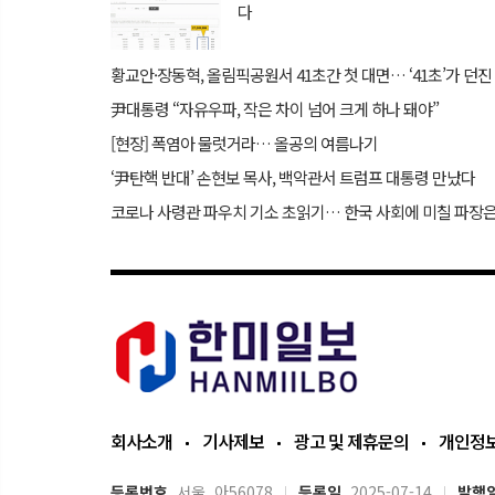
다
尹대통령 “자유우파, 작은 차이 넘어 크게 하나 돼야”
[현장] 폭염아 물럿거라… 올공의 여름나기
‘尹탄핵 반대’ 손현보 목사, 백악관서 트럼프 대통령 만났다
코로나 사령관 파우치 기소 초읽기… 한국 사회에 미칠 파장
회사소개
기사제보
광고 및 제휴문의
개인정
등록번호
서울, 아56078
등록일
2025-07-14
발행