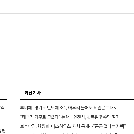
최신기사
공식
추미애 "경기도 반도체 소득 아무리 늘어도 세입은 그대로"
"태극기 거꾸로 그렸다" 논란…인천시, 광복절 현수막 철거
보수야권, 與황희 '버스하우스' 재차 공세…"공급 없다는 자백"
발됐