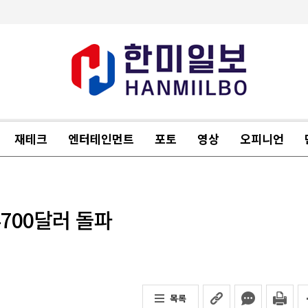
재테크
엔터테인먼트
포토
영상
오피니언
4700달러 돌파
목록