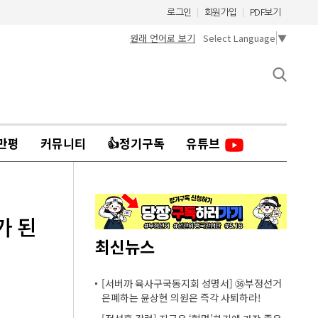
로그인
회원가입
PDF보기
원래 언어로 보기
Select Language
▼
만평
커뮤니티
👍정기구독
유튜브
가 된
최신뉴스
[서버까 육사구국동지회 성명서] ㊱부정선거
은폐하는 윤상현 의원은 즉각 사퇴하라!