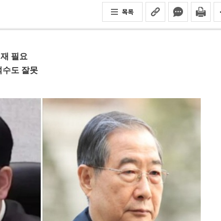
목록
재 필요
덕수도 잘못