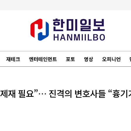
재테크
엔터테인먼트
포토
영상
오피니언
 제재 필요”… 진격의 변호사들 “흉기