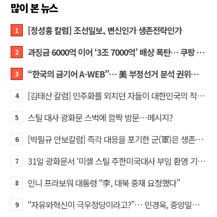
많이 본 뉴스
[정성홍 칼럼] 조선일보, 변신인가 생존전략인가
1
과징금 6000억 이어 ‘3조 7000억’ 배상 폭탄… 쿠팡 때리기에 한미 통상 ‘초비상’
2
“한국의 금기어 A-WEB”… 美 부정선거 분석 권위자 프랭크 박사가 작심 비판한 한국 ‘선거 공작’의 실체
3
[김태산 칼럼] 민주화를 외치던 자들이 대한민국의 적이고 간첩이었다
4
스틸 대사 광화문 스벅에 깜짝 방문…메시지?
5
[박필규 안보칼럼] 즉각 대응을 포기한 군(軍)은 생존할 수 없다
6
31일 광화문서 ‘미셸 스틸 주한미국대사 부임 환영 기자회견’… 80여 개 단체 집결
7
인니 프라보워 대통령 “李, 대북 중재 요청했다”
8
“자유와혁신이 극우정당이라고?”… 민경욱, 중앙일보 직격
9