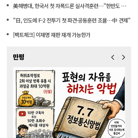
美해병대, 한국서 첫 자폭드론 실사격훈련…"한반도 지형 학습"
"日, 인도에 F-2 전투기 첫 파견·공동훈련 조율…中 견제"
[팩트체크] 이재명 재판 재개 가능한가
만평