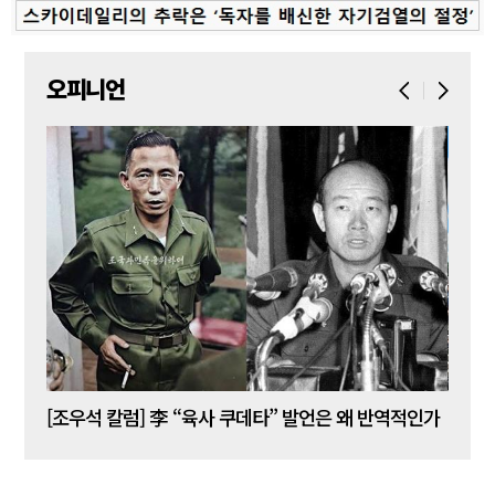
오피니언
[김성민 칼럼] 탱크데이 이벤트의 눈덩이가 아직도 구르고 있다
[조우석 칼럼] 李 “육사 쿠데타” 발언은 왜 반역적인가
[정성