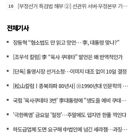
[부정선거 특검법 해부 ②] 선관위 서버·우정본부 기록까지…‘증거를 끌어오는 칼’
10
전체기사
장동혁 “형소법도 안 읽고 망언… 李, 대통령 맞나?”
[조우석 칼럼] 李 “육사 쿠데타” 발언은 왜 반역적인가
[단독] 통영시장 선거소청…이미지 대조 없이 10일 결정
[松山칼럼ㅣ종북좌파 80년사] ㉝1990년대 인문학의 좌경화
국힘 '육사쿠데타 3번' 李대통령에 "생도들 예비 쿠데타세력 몰아"
'극한폭염' 금요일 '절정'…주말에도 덥지만 한풀 꺽인다
하도급업체 도면 요구해 中법인에 넘긴 세라젬…과징금 4억3천만