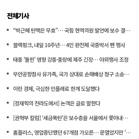
전체기사
“박근혜 탄핵은 무효”… 국힘 현역의원 발언에 보수 결집 목소리 고조
블랙핑크, 내일 10주년… 4인 완전체 국중박서 팬 행사
태풍 '돌핀' 영향 강풍·풍랑에 제주 긴장… 야외행사 조정
무안공항참사 유가족, 국가 상대로 손해배상 청구 소송한다
이란 경제, 극심한 인플레로 한계 도달했다
[정재학의 전라도에서] 논객은 글로 말한다
[권혁부 칼럼] ‘세금폭탄’은 보수층을 서울에서 쫓아내려는 계획
홈플러스, 영업중단했던 67개점 가오픈… 문열었지만 '텅빈 매대'