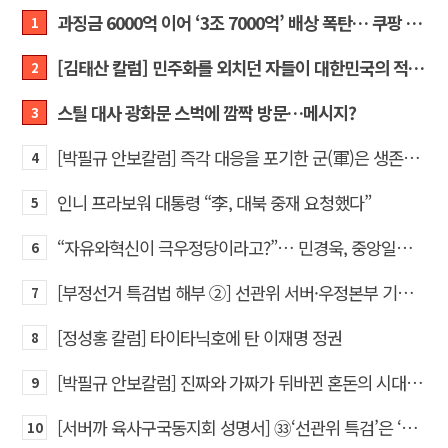
과징금 6000억 이어 ‘3조 7000억’ 배상 폭탄… 쿠팡 때리기에 한미 통상 ‘초비상’
1
[김태산 칼럼] 민주화를 외치던 자들이 대한민국의 적이고 간첩이었다
2
스틸 대사 광화문 스벅에 깜짝 방문…메시지?
3
[박필규 안보칼럼] 즉각 대응을 포기한 군(軍)은 생존할 수 없다
4
인니 프라보워 대통령 “李, 대북 중재 요청했다”
5
“자유와혁신이 극우정당이라고?”… 민경욱, 중앙일보 직격
6
[부정선거 특검법 해부 ②] 선관위 서버·우정본부 기록까지…‘증거를 끌어오는 칼’
7
[정성홍 칼럼] 타이타닉호에 탄 이재명 정권
8
[박필규 안보칼럼] 진짜와 가짜가 뒤바뀐 혼돈의 시대, 안보 파탄은 막아야
9
[서버까 육사구국동지회 성명서] ㉝‘선관위 특검’은 ‘부정선거 특검’으로 명명하고 박주현 변호사를 ‘특검’으로 임명하라!
10