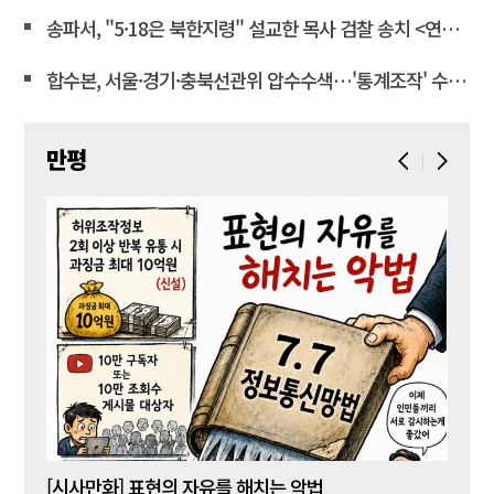
송파서, "5·18은 북한지령" 설교한 목사 검찰 송치 <연합뉴스>
합수본, 서울·경기·충북선관위 압수수색…'통계조작' 수사확대
만평
[시사만화] 표현의 자유를 해치는 악법
[시사