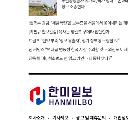
무안공항참사 유가족, 국가 상대로 손해
청구 소송한다
[권혁부 칼럼] ‘세금폭탄’은 보수층을 서울에서 쫓아내려는 계
[박필규 안보칼럼] 육사는 정말로 쿠데타 집단인가
트럼프 “탄약 부족 ‘정보 유출자’, 장기 징역형 구형할 것”
진 커밍스
장동혁 “李, 형소법도 안 읽고 망언… 대통령 맞나?”
회사소개
기사제보
광고 및 제휴문의
개인정