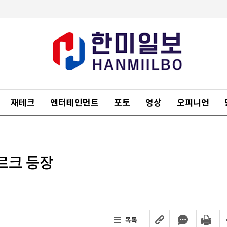
재테크
엔터테인먼트
포토
영상
오피니언
르크 등장
목록