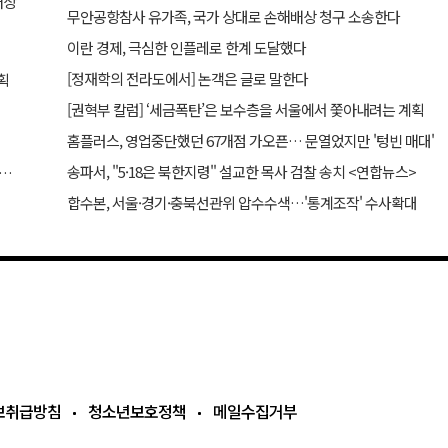
배상
무안공항참사 유가족, 국가 상대로 손해배상 청구 소송한다
이란 경제, 극심한 인플레로 한계 도달했다
[정재학의 전라도에서] 논객은 글로 말한다
획
[권혁부 칼럼] ‘세금폭탄’은 보수층을 서울에서 쫓아내려는 계획
홈플러스, 영업중단했던 67개점 가오픈… 문열었지만 '텅빈 매대'
송파서, "5·18은 북한지령" 설교한 목사 검찰 송치 <연합뉴스>
 “역대급 변동성 한국 시장 주의할 것… 외신도 이재명 비판”
합수본, 서울·경기·충북선관위 압수수색…'통계조작' 수사확대
보취급방침
청소년보호정책
메일수집거부