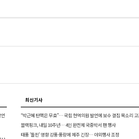
최신기사
발언
“박근혜 탄핵은 무효”… 국힘 현역의원 발언에 보수 결집 목소리 고
블랙핑크, 내일 10주년… 4인 완전체 국중박서 팬 행사
태풍 '돌핀' 영향 강풍·풍랑에 제주 긴장… 야외행사 조정