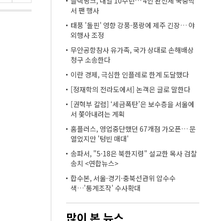
블랙핑크, 내일 10주년… 4인 완전체 국중박
서 팬 행사
태풍 '돌핀' 영향 강풍·풍랑에 제주 긴장… 야
외행사 조정
무안공항참사 유가족, 국가 상대로 손해배상
청구 소송한다
이란 경제, 극심한 인플레로 한계 도달했다
[정재학의 전라도에서] 논객은 글로 말한다
[권혁부 칼럼] ‘세금폭탄’은 보수층을 서울에
서 쫓아내려는 계획
홈플러스, 영업중단했던 67개점 가오픈… 문
열었지만 '텅빈 매대'
송파서, "5·18은 북한지령" 설교한 목사 검찰
송치 <연합뉴스>
합수본, 서울·경기·충북선관위 압수수
색…'통계조작' 수사확대
많이 본 뉴스