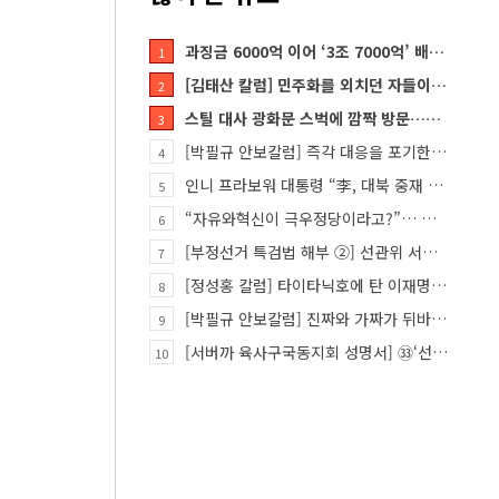
과징금 6000억 이어 ‘3조 7000억’ 배상 폭탄… 쿠팡 때리기에 한미 통상 ‘초비상’
1
[김태산 칼럼] 민주화를 외치던 자들이 대한민국의 적이고 간첩이었다
2
스틸 대사 광화문 스벅에 깜짝 방문…메시지?
3
[박필규 안보칼럼] 즉각 대응을 포기한 군(軍)은 생존할 수 없다
4
인니 프라보워 대통령 “李, 대북 중재 요청했다”
5
“자유와혁신이 극우정당이라고?”… 민경욱, 중앙일보 직격
6
[부정선거 특검법 해부 ②] 선관위 서버·우정본부 기록까지…‘증거를 끌어오는 칼’
7
[정성홍 칼럼] 타이타닉호에 탄 이재명 정권
8
[박필규 안보칼럼] 진짜와 가짜가 뒤바뀐 혼돈의 시대, 안보 파탄은 막아야
9
[서버까 육사구국동지회 성명서] ㉝‘선관위 특검’은 ‘부정선거 특검’으로 명명하고 박주현 변호사를 ‘특검…
10