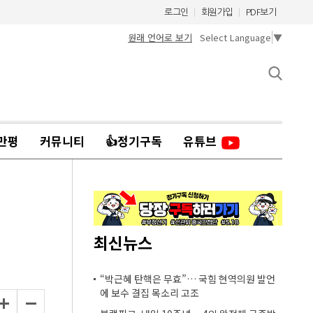
로그인
회원가입
PDF보기
원래 언어로 보기
Select Language
▼
만평
커뮤니티
👍정기구독
유튜브
최신뉴스
“박근혜 탄핵은 무효”… 국힘 현역의원 발언
에 보수 결집 목소리 고조