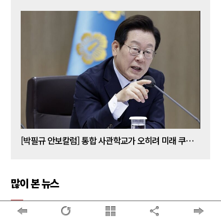
[사설] 대통령發 ‘가짜뉴스’…“업무보고가 선동 무대인가”
[박필규 안보칼럼] 통합 사관학교가 오히려 미래 쿠데타의 통로가 되는 이유
많이 본 뉴스
[정성홍 칼럼] 조선일보, 변신인가 생존전략인가
1