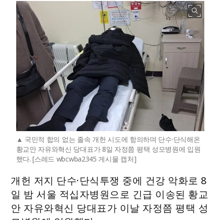
국민적 합의 없는 졸속 개헌 시도에 항의하며 단수·단식해온
황교안 자유와혁신 당대표가 8일 자정쯤 평택 성모병원에 입원
했다. [스레드 wbcwba2345 게시물 캡처]
개헌 저지
단수·단식
투쟁 중에 건강 악화로 8
일 밤 서울 적십자병원으로 긴급 이송된 황교
안 자유와혁신 당대표가 이날 자정쯤 평택 성