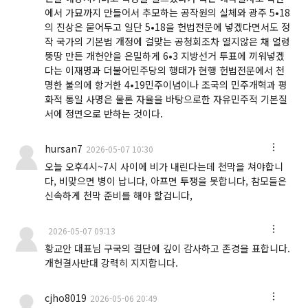
에서 가묘까지 만들어서 추모하는 공작원의 실체와 광주 5•18
의 진상은 묻어두고 일단 5•18을 헌법전문에 넣겠다면서도 정
작 국가의 기본법 개정에 걸맞는 공청회조차 열지않은 채 얼렁
뚱땅 만든 개헌안을 은밀하게 6•3 지방선거 투표에 끼워넣겠
다는 이재명과 더불어민주당의 행태가 현행 헌법전문에서 천
명한 불의에 항거한 4•19민주이념이나 조국의 민주개혁과 평
화적 통일 사명은 물론 자율을 바탕으로한 자유민주적 기본질
서에 정면으로 반하는 것이다.
hursan7
2026-05-07 10:30
오늘 오후4시~7시 사이에 비가 내린다는데 천막을 쳐야합니
다, 비맞으면 병이 납니다, 아프면 투쟁을 못합니다, 참모들은
신속하게 천막 준비를 해야 할겁니다,
2026-05-07 09:13
황교안 대표님 구국의 결단에 깊이 감사하고 존경을 표합니다.
개헌결사반대 강력히 지지합니다.
cjho8019
2026-05-06 20:49