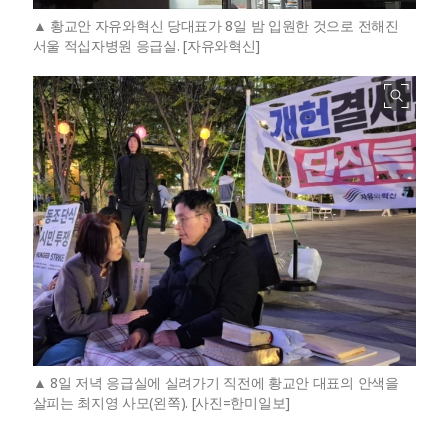
황교안 자유와혁신 당대표가 8일 밤 입원한 것으로 전해진
서울 적십자병원 응급실. [자유와혁신]
8일 저녁 응급실에 실려가기 직전에 황교안 대표의 안색을
살피는 최지영 사모(왼쪽). [사진=한미일보]