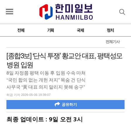
검색
전체
기획
국제
정치
전체기사
[종합3보] ‘단식 투쟁’ 황교안 대표, 평택성모
병원 입원
8일 자정쯤 평택 이동 후 입원 수속 마쳐
“국민 합의 없는 개헌 저지” 목숨 건 단식
사무국 “黃 대표 의지 말리지 못해 송구”
허겸 기자 2026-05-06 19:39:07
공유하기
최종 업데이트 : 9일 오전 3시