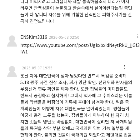
니다 어쩌시려고 그러십니까 제발 통촉하옵소서 나라가 어지
러우면 만백성들이 눈물짓고 한숨속에서 살아야한다는걸 국민
들이 다 압니다 자유를 위해 위험한 단식만은 피해주시기를 간
곡히 진언드립니다
ENSKim3316
2026-05-08 02:50
https://www.youtube.com/post/UgkxbxIdNeytRkU_jjG
IW1
2026-05-07 19:55
훗날 자유 대한민국이 살아 남았다면 반드시 특검을 준비해
5.18 광주 사건 진상 조사, 짜가 명단 확인. 선관위와 판사들의
부정선거 연류 확인을 해야 한다. 또한 잡범들의 미재판들도
반드시 공정하고 철저하게! 그래서 역사에 그 수치스러운 이름
들과 악행들을 빠짐없이 기록해 후대에 남겨야 한다. 썩은 국
개의원들이 어떻게 자유 대한민국을 말아먹었는지. 경찰들이
어떻게 충견 노릇을 했는지. 잡범들에게 아부하여 한 자리 차
지한 것들의 명단도 빠짐없이. 대한민국이 살려면 저 국개의원
들의 특권을 상당 부분 없애고 국개의원 입법 기능 일부를 제
한해야 한다. 불의한 것들이 국개의원 되었다고 제멋대로 법을