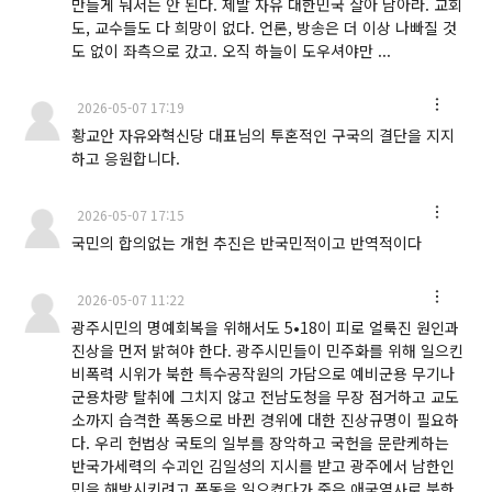
만들게 둬서는 안 된다. 제발 자유 대한민국 살아 남아라. 교회
도, 교수들도 다 희망이 없다. 언론, 방송은 더 이상 나빠질 것
도 없이 좌측으로 갔고. 오직 하늘이 도우셔야만 ...
2026-05-07 17:19
황교안 자유와혁신당 대표님의 투혼적인 구국의 결단을 지지
하고 응원합니다.
2026-05-07 17:15
국민의 합의없는 개헌 추진은 반국민적이고 반역적이다
2026-05-07 11:22
광주시민의 명예회복을 위해서도 5•18이 피로 얼룩진 원인과
진상을 먼저 밝혀야 한다. 광주시민들이 민주화를 위해 일으킨
비폭력 시위가 북한 특수공작원의 가담으로 예비군용 무기나
군용차량 탈취에 그치지 않고 전남도청을 무장 점거하고 교도
소까지 습격한 폭동으로 바뀐 경위에 대한 진상규명이 필요하
다. 우리 헌법상 국토의 일부를 장악하고 국헌을 문란케하는
반국가세력의 수괴인 김일성의 지시를 받고 광주에서 남한인
민을 해방시키려고 폭동을 일으켰다가 죽은 애국열사로 북한