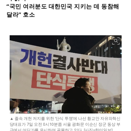
“국민 여러분도 대한민국 지키는 데 동참해
달라” 호소
졸속 개헌 저지를 위한 ‘단식 투쟁’에 나선 황교안 자유와혁신
당대표가 7일 오전 0시10분쯤 서울 광화문 이순신 장군 동상 부
근에서 어딘가를 응시하며 골몰하고 있다. [사진=한미일보]