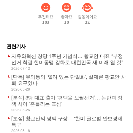
추천해요
좋아요
감동이에요
103
10
22
관련기사
자유와혁신 창당 1주년 기념식… 황교안 대표 “부정
선거 척결·한미동맹 강화로 대한민국 새 미래 열 것”
2026-07-12
[단독] 유의동의 ‘열려 있는 단일화’, 실제론 황교안 사
퇴 요구였나
2026-05-28
[분석] 3당 대표 출마 ‘평택을 보궐선거’… 논란과 정
책 사이 ‘흔들리는 표심’
2026-05-26
[초점] 황교안의 평택 구상… ‘한미 글로벌 안보경제
특구’
2026-05-18