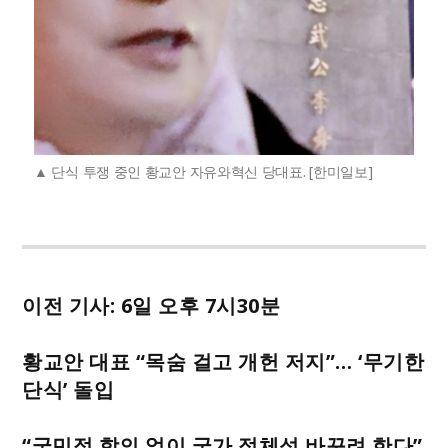
단식 투쟁 중인 황교안 자유와혁신 당대표. [한미일보]
이전 기사: 6일 오후 7시30분
황교안 대표 “목숨 걸고 개헌 저지”… ‘무기한
단식’ 돌입
“국민적 합의 없이 국가 정체성 바꾸려 한다”