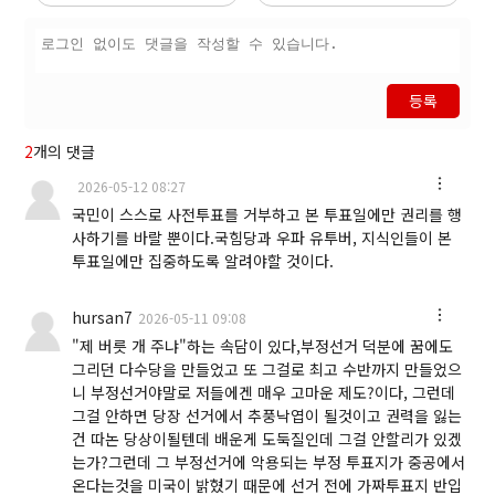
등록
2
개의 댓글
2026-05-12 08:27
국민이 스스로 사전투표를 거부하고 본 투표일에만 권리를 행
사하기를 바랄 뿐이다.국힘당과 우파 유투버, 지식인들이 본
투표일에만 집중하도록 알려야할 것이다.
hursan7
2026-05-11 09:08
"제 버릇 개 주냐"하는 속담이 있다,부정선거 덕분에 꿈에도
그리던 다수당을 만들었고 또 그걸로 최고 수반까지 만들었으
니 부정선거야말로 저들에겐 매우 고마운 제도?이다, 그런데
그걸 안하면 당장 선거에서 추풍낙엽이 될것이고 권력을 잃는
건 따논 당상이될텐데 배운게 도둑질인데 그걸 안할리가 있겠
는가?그런데 그 부정선거에 악용되는 부정 투표지가 중공에서
온다는것을 미국이 밝혔기 때문에 선거 전에 가짜투표지 반입