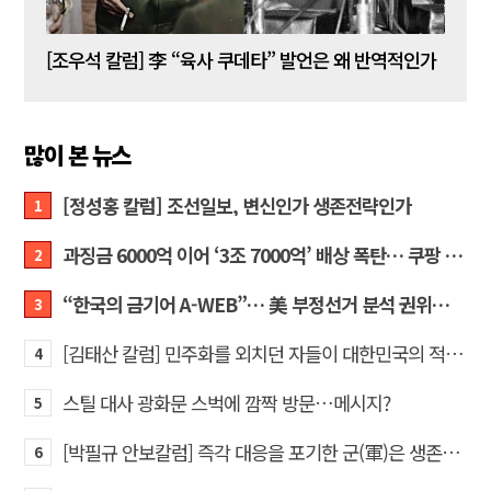
[김성민 칼럼] 탱크데이 이벤트의 눈덩이가 아직도 구르고 있다
[조우석 칼럼] 李 “육사 쿠데타” 발언은 왜 반역적인가
[정성
많이 본 뉴스
[정성홍 칼럼] 조선일보, 변신인가 생존전략인가
1
과징금 6000억 이어 ‘3조 7000억’ 배상 폭탄… 쿠팡 때리기에 한미 통상 ‘초비상’
2
“한국의 금기어 A-WEB”… 美 부정선거 분석 권위자 프랭크 박사가 작심 비판한 한국 ‘선거 공작’의 실체
3
[김태산 칼럼] 민주화를 외치던 자들이 대한민국의 적이고 간첩이었다
4
스틸 대사 광화문 스벅에 깜짝 방문…메시지?
5
[박필규 안보칼럼] 즉각 대응을 포기한 군(軍)은 생존할 수 없다
6