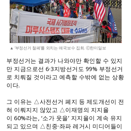
‘부정선거 철폐’를 외치는 애국보수 집회. Ⓒ한미일보
부정선거는 결과가 나와야만 확인할 수 있지
만 지금으로선 6·3지방선거도 99% 부정선거
로 치뤄질 것이라고 예측할 수밖에 없는 상황
이다.
그 이유는 △사전선거 폐지 등 제도개선이 전
혀 이뤄지지 않았고 △이재명의 지지율
이 60%라는, ‘소가 웃을’ 지지율이 계속 유지
되고 있으며 △친중·좌파 레거시 미디어들이