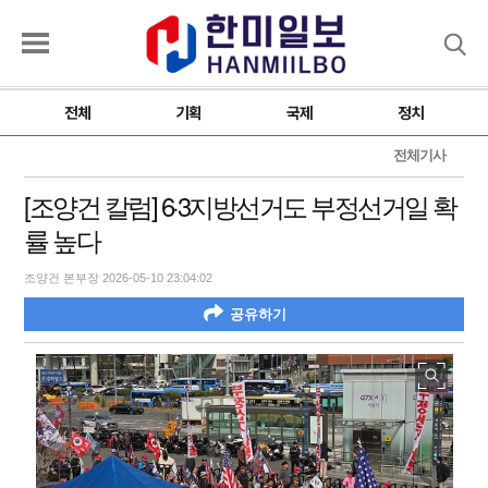
검색
전체
기획
국제
정치
전체기사
[조양건 칼럼] 6·3지방선거도 부정선거일 확
률 높다
조양건 본부장 2026-05-10 23:04:02
공유하기