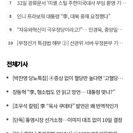
31일 광화문서 ‘미셸 스틸 주한미국대사 부임 환영 기자회견’… 80여 개 단체 집결
7
인니 프라보워 대통령 “李, 대북 중재 요청했다”
8
“자유와혁신이 극우정당이라고?”… 민경욱, 중앙일보 직격
9
[부정선거 특검법 해부 ②] 선관위 서버·우정본부 기록까지…‘증거를 끌어오는 칼’
10
전체기사
[박찬영 당뇨특집] ④증상 없이 혈당만 높다면 ‘고혈당증’으로 불러야
장동혁 “李, 형소법도 안 읽고 망언… 대통령 맞나?”
[조우석 칼럼] 李 “육사 쿠데타” 발언은 왜 반역적인가
[단독] 통영시장 선거소청…이미지 대조 없이 10일 결정