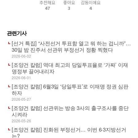
추천해요
좋아요
감동이에요
47
3
4
관련기사
[선거 특집] “사전선거 투표함 열고 뭐 하는 겁니까”…
30일 밤 진주서 선관위 부정선거 정황 찍혔다
2026-06-02
[조양건 칼럼] 역대 최고의 당일투표율로 ‘가짜’ 이재
명정부 끌어내리자
2026-06-01
[조양건 칼럼] 6월3일 ‘당일투표’로 이재명 정권 심판
하자
2026-05-27
[조양건 칼럼] 선관위는 방송 3사의 출구조사를 중단
시켜라
2026-05-26
[조양건 칼럼] 진화된 부정선거… 이번 6·3지방선거
는?