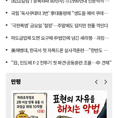
[松山칼럼ㅣ종북좌파 80년사] ㉝1990년대 인문학의 좌경화
국힘 '육사쿠데타 3번' 李대통령에 "생도들 예비 쿠데타세력 몰아"
'극한폭염' 금요일 '절정'…주말에도 덥지만 한풀 꺽인다
하도급업체 도면 요구해 中법인에 넘긴 세라젬…과징금 4억3천만
美해병대, 한국서 첫 자폭드론 실사격훈련…"한반도 지형 학습"
"日, 인도에 F-2 전투기 첫 파견·공동훈련 조율…中 견제"
만평