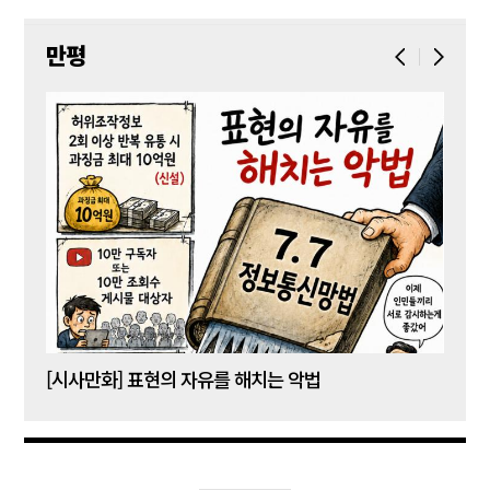
만평
[시사만화] 표현의 자유를 해치는 악법
[시사