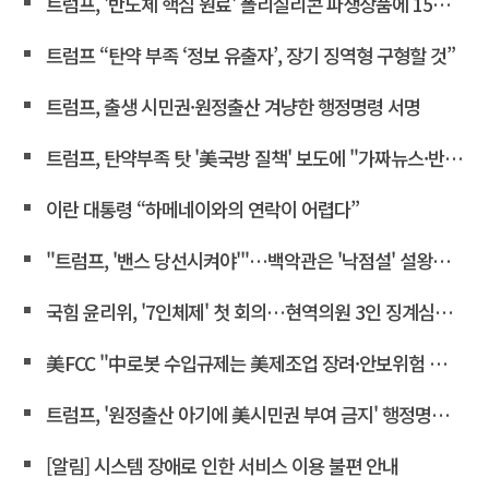
트럼프, '반도체 핵심 원료' 폴리실리콘 파생상품에 15% 관세
트럼프 “탄약 부족 ‘정보 유출자’, 장기 징역형 구형할 것”
트럼프, 출생 시민권·원정출산 겨냥한 행정명령 서명
트럼프, 탄약부족 탓 '美국방 질책' 보도에 "가짜뉴스·반역"
이란 대통령 “하메네이와의 연락이 어렵다”
"트럼프, '밴스 당선시켜야'"…백악관은 '낙점설' 설왕설래
국힘 윤리위, '7인체제' 첫 회의…현역의원 3인 징계심의 계속
美FCC "中로봇 수입규제는 美제조업 장려·안보위험 대응 목적"
트럼프, '원정출산 아기에 美시민권 부여 금지' 행정명령 서명
[알림] 시스템 장애로 인한 서비스 이용 불편 안내