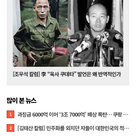
[김성민 칼럼] 탱크데이 이벤트의 눈덩이가 아직도 구르고 있다
[조우석 칼럼] 李 “육사 쿠데타” 발언은 왜 반역적인가
[정성
많이 본 뉴스
과징금 6000억 이어 ‘3조 7000억’ 배상 폭탄… 쿠팡 때리기에 한미 통상 ‘초비상’
1
[김태산 칼럼] 민주화를 외치던 자들이 대한민국의 적이고 간첩이었다
2