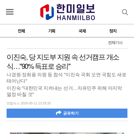
검색
전체
기획
국제
정치
전체기사
이진숙, 당 지도부 지원 속 선거캠프 개소
식…"90% 득표로 승리"
나경원·정희용 의원 등 참석 "이진숙 국회 오면 국힘도 새로
태어난다"
이진숙 "대한민국 지켜내는 선거…자유민주 위해 마지막
열정 바칠 것"
연합뉴스 2026-05-11 13:29:20
공유하기