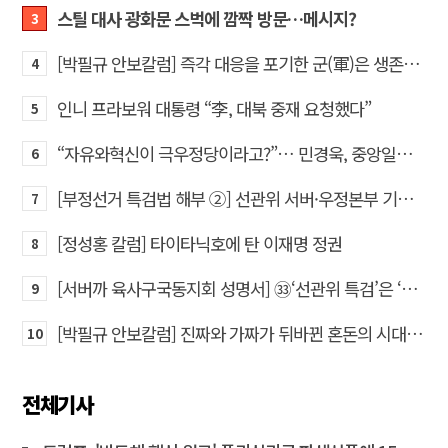
스틸 대사 광화문 스벅에 깜짝 방문…메시지?
3
[박필규 안보칼럼] 즉각 대응을 포기한 군(軍)은 생존할 수 없다
4
인니 프라보워 대통령 “李, 대북 중재 요청했다”
5
“자유와혁신이 극우정당이라고?”… 민경욱, 중앙일보 직격
6
[부정선거 특검법 해부 ②] 선관위 서버·우정본부 기록까지…‘증거를 끌어오는 칼’
7
[정성홍 칼럼] 타이타닉호에 탄 이재명 정권
8
[서버까 육사구국동지회 성명서] ㉝‘선관위 특검’은 ‘부정선거 특검’으로 명명하고 박주현 변호사를 ‘특검’으로 임명하라!
9
[박필규 안보칼럼] 진짜와 가짜가 뒤바뀐 혼돈의 시대, 안보 파탄은 막아야
10
전체기사