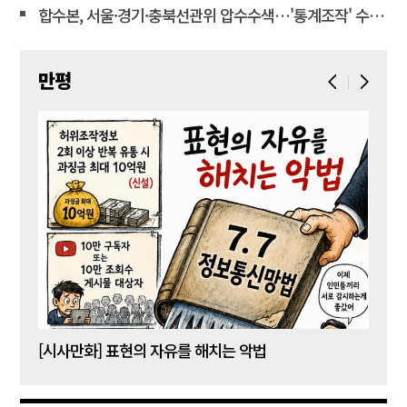
합수본, 서울·경기·충북선관위 압수수색…'통계조작' 수사확대
만평
[시사만화] 표현의 자유를 해치는 악법
[시사