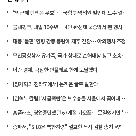
“박근혜 탄핵은 무효”… 국힘 현역의원 발언에 보수 결집 목소리 고조
블랙핑크, 내일 10주년… 4인 완전체 국중박서 팬 행사
태풍 '돌핀' 영향 강풍·풍랑에 제주 긴장… 야외행사 조정
무안공항참사 유가족, 국가 상대로 손해배상 청구 소송한다
이란 경제, 극심한 인플레로 한계 도달했다
[정재학의 전라도에서] 논객은 글로 말한다
[권혁부 칼럼] ‘세금폭탄’은 보수층을 서울에서 쫓아내려는 계획
홈플러스, 영업중단했던 67개점 가오픈… 문열었지만 '텅빈 매대'
송파서, "5·18은 북한지령" 설교한 목사 검찰 송치 <연합뉴스>