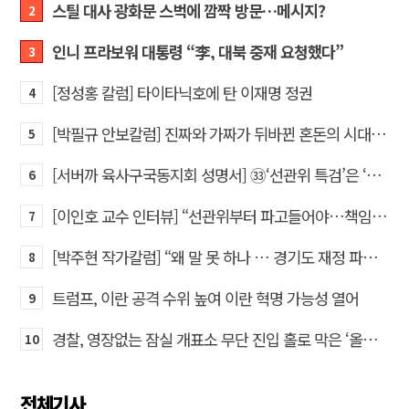
스틸 대사 광화문 스벅에 깜짝 방문…메시지?
2
인니 프라보워 대통령 “李, 대북 중재 요청했다”
3
[정성홍 칼럼] 타이타닉호에 탄 이재명 정권
4
[박필규 안보칼럼] 진짜와 가짜가 뒤바뀐 혼돈의 시대, 안보 파탄은 막아야
5
[서버까 육사구국동지회 성명서] ㉝‘선관위 특검’은 ‘부정선거 특검’으로 명명하고 박주현 변호사를 ‘특검’으로 임명하라!
6
[이인호 교수 인터뷰] “선관위부터 파고들어야…책임자 직접 고발하라”
7
[박주현 작가칼럼] “왜 말 못 하나 … 경기도 재정 파탄의 진짜 원인을”
8
트럼프, 이란 공격 수위 높여 이란 혁명 가능성 열어
9
경찰, 영장없는 잠실 개표소 무단 진입 홀로 막은 ‘올다르크’ 불구속 송치
10
전체기사