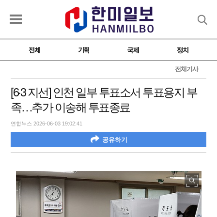
검색
전체
기획
국제
정치
전체기사
[6·3 지선] 인천 일부 투표소서 투표용지 부
족…추가 이송해 투표종료
연합뉴스 2026-06-03 19:02:41
공유하기