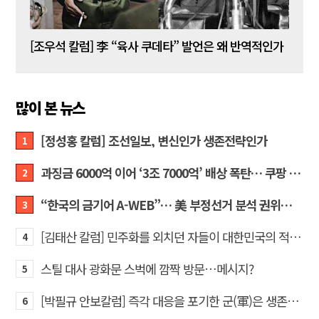
[김성민 칼럼] 탱크데이 이벤트의 눈덩이가 아직도 구르고 있다
[조우석 칼럼] 李 “육사 쿠데타” 발언은 왜 반역적인가
[정성
많이 본 뉴스
[정성홍 칼럼] 조선일보, 변신인가 생존전략인가
1
과징금 6000억 이어 ‘3조 7000억’ 배상 폭탄… 쿠팡 때리기에 한미 통상 ‘초비상’
2
“한국의 금기어 A-WEB”… 美 부정선거 분석 권위자 프랭크 박사가 작심 비판한 한국 ‘선거 공작’의 실체
3
[김태산 칼럼] 민주화를 외치던 자들이 대한민국의 적이고 간첩이었다
4
스틸 대사 광화문 스벅에 깜짝 방문…메시지?
5
[박필규 안보칼럼] 즉각 대응을 포기한 군(軍)은 생존할 수 없다
6