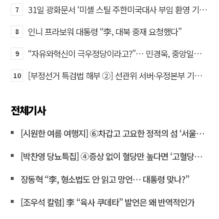
31일 광화문서 ‘미셸 스틸 주한미국대사 부임 환영 기자회견’… 80여 개 단체 집결
7
인니 프라보워 대통령 “李, 대북 중재 요청했다”
8
“자유와혁신이 극우정당이라고?”… 민경욱, 중앙일보 직격
9
[부정선거 특검법 해부 ②] 선관위 서버·우정본부 기록까지…‘증거를 끌어오는 칼’
10
전체기사
[시원한 여름 여행지] ⑥차갑고 고요한 정적의 섬 ‘서울시립미술관’
[박찬영 당뇨특집] ④증상 없이 혈당만 높다면 ‘고혈당증’으로 불러야
장동혁 “李, 형소법도 안 읽고 망언… 대통령 맞나?”
[조우석 칼럼] 李 “육사 쿠데타” 발언은 왜 반역적인가