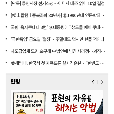
[단독] 통영시장 선거소청…이미지 대조 없이 10일 결정
[松山칼럼ㅣ종북좌파 80년사] ㉝1990년대 인문학의 좌경화
국힘 '육사쿠데타 3번' 李대통령에 "생도들 예비 쿠데타세력 몰아"
'극한폭염' 금요일 '절정'…주말에도 덥지만 한풀 꺽인다
하도급업체 도면 요구해 中법인에 넘긴 세라젬…과징금 4억3천만
美해병대, 한국서 첫 자폭드론 실사격훈련…"한반도 지형 학습"
만평