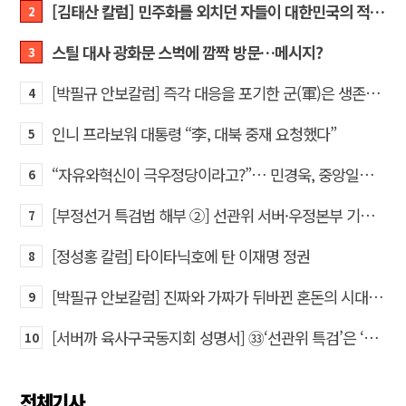
[김태산 칼럼] 민주화를 외치던 자들이 대한민국의 적이고 간첩이었다
2
스틸 대사 광화문 스벅에 깜짝 방문…메시지?
3
[박필규 안보칼럼] 즉각 대응을 포기한 군(軍)은 생존할 수 없다
4
인니 프라보워 대통령 “李, 대북 중재 요청했다”
5
“자유와혁신이 극우정당이라고?”… 민경욱, 중앙일보 직격
6
[부정선거 특검법 해부 ②] 선관위 서버·우정본부 기록까지…‘증거를 끌어오는 칼’
7
[정성홍 칼럼] 타이타닉호에 탄 이재명 정권
8
[박필규 안보칼럼] 진짜와 가짜가 뒤바뀐 혼돈의 시대, 안보 파탄은 막아야
9
[서버까 육사구국동지회 성명서] ㉝‘선관위 특검’은 ‘부정선거 특검’으로 명명하고 박주현 변호사를 ‘특검’으로 임명하라!
10
전체기사