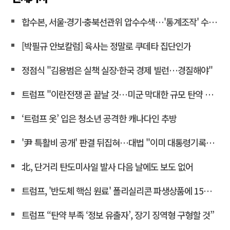
합수본, 서울·경기·충북선관위 압수수색…'통계조작' 수사확대
[박필규 안보칼럼] 육사는 정말로 쿠데타 집단인가
정점식 "김용범은 실책 실장·한국 경제 빌런…경질해야"
트럼프 "이란전쟁 곧 끝날 것…미군 막대한 규모 탄약 보유"
‘트럼프 옷’ 입은 청소년 공격한 캐나다인 추방
'尹 특활비 공개' 판결 뒤집혀…대법 "이미 대통령기록관 이관"
北, 단거리 탄도미사일 발사 다음 날에도 보도 없어
트럼프, '반도체 핵심 원료' 폴리실리콘 파생상품에 15% 관세
트럼프 “탄약 부족 ‘정보 유출자’, 장기 징역형 구형할 것”