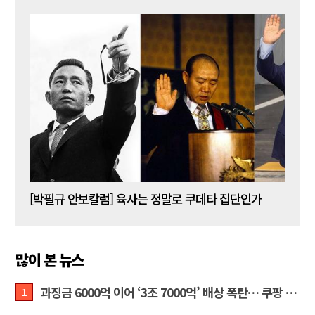
[박주현 작가칼럼] “왜 말 못 하나 … 경기도 재정 파탄의 진짜 원인을”
[박필규 안보칼럼] 육사는 정말로 쿠데타 집단인가
[조우
많이 본 뉴스
과징금 6000억 이어 ‘3조 7000억’ 배상 폭탄… 쿠팡 때리기에 한미 통상 ‘초비상’
1